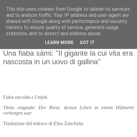
This site uses cookies from Google to deliver its services
Gangleri - Il blog del
and to analyze traffic. Your IP address and user-agent are
shared with Google along with performance and security
Progetto Bifröst
metrics to ensure quality of service, generate usage
statistics, and to detect and address abuse.
LEARN MORE
GOT IT
domenica 16 gennaio 2022
Una fiaba sámi: "Il gigante la cui vita era
nascosta in un uovo di gallina"
Fiaba raccolta a Utsjok
Titolo originale:
Der Riese, dessen Leben in einem Hühnerei
verborgen war
Traduzione dal tedesco di Elisa Zanchetta