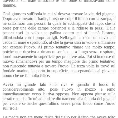
traversata sul mare infuocato le cui onde si innalzavano come
fiamme.
Così giunsero sull’isola in cui si doveva trovare la vita del gigante.
Dopo aver trovato il barile, l’orso ne colpì il fondo con la zampa, e
ne saltò fuori una pecora, la quale fu acchiappata dal lupo, che la
prese per una delle zampe posteriori e la ridusse in pezzi. Dalla
pecora uscì in volo una gallina contro cui si lanciò l’astore,
dilaniandola con i propri artigli. Nella gallina c’era un uovo che
cadde in mare e sprofondò, al ché la gavia uscì in volo e si immerse
per cercare l’uovo. Al primo tentativo rimase via molto tempo;
poiché non riusciva a rimanere sott’acqua a lungo senza respirare,
tornò nuovamente in superficie per prendere aria. Poi si immerse di
nuovo, rimanendovi per un tempo maggiore del primo tentativo,
non riuscendo tuttavia a trovare l’uovo. La terza volta lo trovò sul
fondale marino, lo portò in superficie, consegnandolo al giovane
uomo che ne fu molto felice.
Avviò un grande falò sulla riva e quando il fuoco fu
considerevolmente alto, pose l’uovo in mezzo e remò
immediatamente verso la riva opposta. Non appena giunse sulla
terraferma, si affrettò ad andare direttamente alla fattoria del gigante
per vedere se anche quest’ultimo aveva preso fuoco come l’uovo
sull’isola.
La madre non era meno felice del figlio per il fatto che aveva tolto