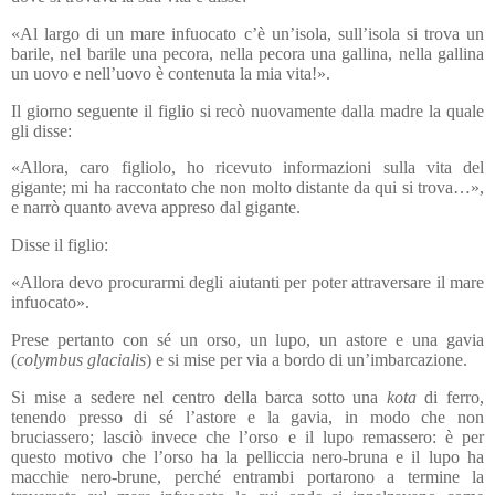
«Al largo di un mare infuocato c’è un’isola, sull’isola si trova un
barile, nel barile una pecora, nella pecora una gallina, nella gallina
un uovo e nell’uovo è contenuta la mia vita!».
Il giorno seguente il figlio si recò nuovamente dalla madre la quale
gli disse:
«Allora, caro figliolo, ho ricevuto informazioni sulla vita del
gigante; mi ha raccontato che non molto distante da qui si trova…»,
e narrò quanto aveva appreso dal gigante.
Disse il figlio:
«Allora devo procurarmi degli aiutanti per poter attraversare il mare
infuocato».
Prese pertanto con sé un orso, un lupo, un astore e una gavia
(
colymbus glacialis
) e si mise per via a bordo di un’imbarcazione.
Si mise a sedere nel centro della barca sotto una
kota
di ferro,
tenendo presso di sé l’astore e la gavia, in modo che non
bruciassero; lasciò invece che l’orso e il lupo remassero: è per
questo motivo che l’orso ha la pelliccia nero-bruna e il lupo ha
macchie nero-brune, perché entrambi portarono a termine la