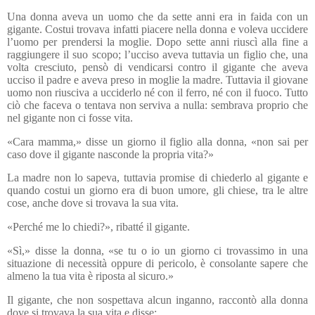
Una donna aveva un uomo che da sette anni era in faida con un
gigante. Costui trovava infatti piacere nella donna e voleva uccidere
l’uomo per prendersi la moglie. Dopo sette anni riuscì alla fine a
raggiungere il suo scopo; l’ucciso aveva tuttavia un figlio che, una
volta cresciuto, pensò di vendicarsi contro il gigante che aveva
ucciso il padre e aveva preso in moglie la madre. Tuttavia il giovane
uomo non riusciva a ucciderlo né con il ferro, né con il fuoco. Tutto
ciò che faceva o tentava non serviva a nulla: sembrava proprio che
nel gigante non ci fosse vita.
«Cara mamma,» disse un giorno il figlio alla donna, «non sai per
caso dove il gigante nasconde la propria vita?»
La madre non lo sapeva, tuttavia promise di chiederlo al gigante e
quando costui un giorno era di buon umore, gli chiese, tra le altre
cose, anche dove si trovava la sua vita.
«Perché me lo chiedi?», ribatté il gigante.
«Sì,» disse la donna, «se tu o io un giorno ci trovassimo in una
situazione di necessità oppure di pericolo, è consolante sapere che
almeno la tua vita è riposta al sicuro.»
Il gigante, che non sospettava alcun inganno, raccontò alla donna
dove si trovava la sua vita e disse: