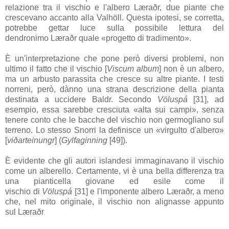
relazione tra il vischio e l'albero
Læraðr
, due piante che
crescevano accanto alla
Valhöll
. Questa ipotesi, se corretta,
potrebbe gettar luce sulla possibile lettura del
dendronimo
Læraðr
quale «progetto di tradimento».
È un'interpretazione che pone però diversi problemi, non
ultimo il fatto che il vischio [
Viscum album
] non è un albero,
ma un arbusto parassita che cresce su altre piante. I testi
norreni, però, dànno una strana descrizione della pianta
destinata a uccidere
Baldr
. Secondo
Völuspá
[31]
, ad
esempio, essa sarebbe cresciuta «alta sui campi», senza
tenere conto che le bacche del vischio non germogliano sul
terreno. Lo stesso Snorri la definisce un «virgulto d'albero»
[
viðarteinungr
] (
Gylfaginning
[49]
).
È evidente che gli autori islandesi immaginavano il vischio
come un alberello. Certamente, vi è una bella differenza tra
una pianticella giovane ed esile come il
vischio di
Völuspá
[31]
e l'imponente albero
Læraðr
, a meno
che, nel mito originale, il vischio non alignasse appunto
sul
Læraðr