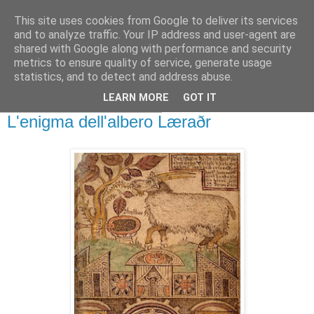
This site uses cookies from Google to deliver its services
Gangleri - Il blog del
and to analyze traffic. Your IP address and user-agent are
shared with Google along with performance and security
Progetto Bifröst
metrics to ensure quality of service, generate usage
statistics, and to detect and address abuse.
LEARN MORE
GOT IT
mercoledì 20 ottobre 2010
L'enigma dell'albero Læraðr