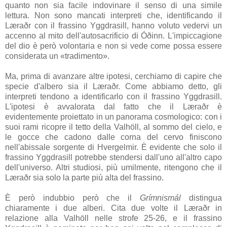
quanto non sia facile indovinare il senso di una simile
lettura. Non sono mancati interpreti che, identificando il
Læraðr
con il frassino
Yggdrasill
, hanno voluto vedervi un
accenno al mito dell'autosacrificio di
Óðinn
. L'impiccagione
del dio è però volontaria e non si vede come possa essere
considerata un «tradimento».
Ma, prima di avanzare altre ipotesi, cerchiamo di capire che
specie d'albero sia il
Læraðr
. Come abbiamo detto, gli
interpreti tendono a identificarlo con il frassino
Yggdrasill
.
L'ipotesi è avvalorata dal fatto che il
Læraðr
è
evidentemente proiettato in un panorama cosmologico: con i
suoi rami ricopre il tetto della
Valhöll
, al sommo del cielo, e
le gocce che cadono dalle corna del cervo finiscono
nell'abissale sorgente di
Hvergelmir
. È evidente che solo il
frassino
Yggdrasill
potrebbe stendersi dall'uno all'altro capo
dell'universo. Altri studiosi, più umilmente, ritengono che il
Læraðr
sia solo la parte più alta del frassino.
È però indubbio però che il
Grímnismál
distingua
chiaramente i due alberi. Cita due volte il
Læraðr
in
relazione alla
Valhöll
nelle strofe 25-26, e il frassino