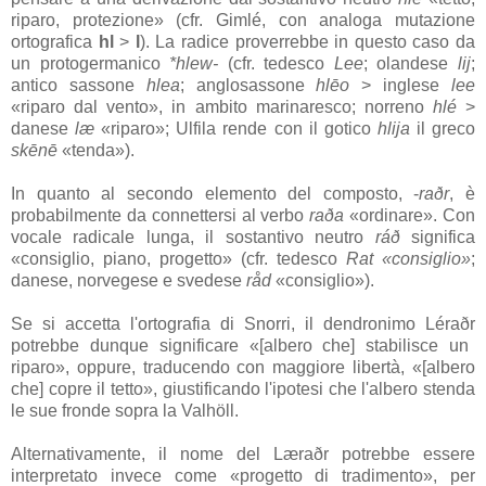
riparo, protezione» (cfr.
Gimlé
, con analoga mutazione
ortografica
hl
>
l
). La radice proverrebbe in questo caso da
un protogermanico
*hlew-
(cfr. tedesco
Lee
; olandese
lij
;
antico sassone
hlea
; anglosassone
hlēo
> inglese
lee
«riparo dal vento», in ambito marinaresco; norreno
hlé
>
danese
læ
«riparo»; Ulfila rende con il gotico
hlija
il greco
skēnē
«tenda»).
In quanto al secondo elemento del composto, -
raðr
, è
probabilmente da connettersi al verbo
raða
«ordinare». Con
vocale radicale lunga, il sostantivo neutro
ráð
significa
«consiglio, piano, progetto» (cfr. tedesco
Rat «consiglio»
;
danese, norvegese e svedese
råd
«consiglio»).
Se si accetta l'ortografia di Snorri, il dendronimo
Léraðr
potrebbe dunque significare «[albero che] stabilisce un
riparo», oppure, traducendo con maggiore libertà, «[albero
che] copre il tetto», giustificando l'ipotesi che l'albero stenda
le sue fronde sopra la
Valhöll
.
Alternativamente, il nome del
Læraðr
potrebbe essere
interpretato invece come «progetto di tradimento», per