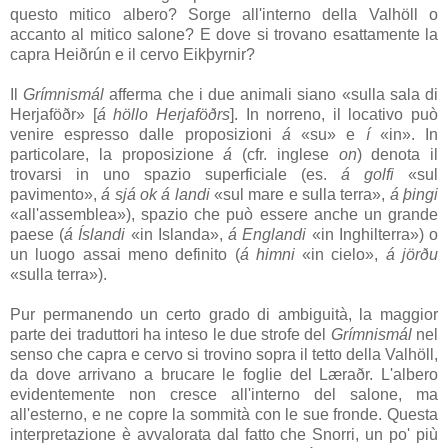
questo mitico albero? Sorge all'interno della
Valhöll
o
accanto al mitico salone? E dove si trovano esattamente la
capra
Heiðrún
e il cervo
Eikþyrnir
?
Il
Grímnismál
afferma che i due animali siano «sulla sala di
Herjaföðr
» [
á höllo Herjaföðrs
]. In norreno, il locativo può
venire espresso dalle proposizioni
á
«su» e
í
«in». In
particolare, la proposizione
á
(cfr. inglese
on
) denota il
trovarsi in uno spazio superficiale (es.
á golfi
«sul
pavimento»,
á sjá ok á landi
«sul mare e sulla terra»,
á þingi
«all'assemblea»), spazio che può essere anche un grande
paese (
á Íslandi
«in Islanda»,
á Englandi
«in Inghilterra») o
un luogo assai meno definito (
á himni
«in cielo»,
á jörðu
«sulla terra»).
Pur permanendo un certo grado di ambiguità, la maggior
parte dei traduttori ha inteso le due strofe del
Grímnismál
nel
senso che capra e cervo si trovino sopra il tetto della
Valhöll
,
da dove arrivano a brucare le foglie del
Læraðr
. L'albero
evidentemente non cresce all'interno del salone, ma
all'esterno, e ne copre la sommità con le sue fronde. Questa
interpretazione è avvalorata dal fatto che Snorri, un po' più