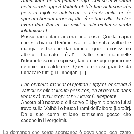
Annat kann ek þér þaðan segja. Geit sú er Heiðrún
heitir stendr uppi á Valhöll ok bítr barr af limum trés
þess er mjök er nafnfrægt, er Léraðr heitir, en ór
spenum hennar rennr mjöðr sá er hon fyllir skapker
hvern dag. Þat er svá mikit at allir einherjar verða
fulldruknir af.
Posso raccontarti ancora una cosa. Quella capra
che si chiama
Heiðrún
sta in alto sulla
Valhöll
e
mangia le bacche dai rami di quel famosissimo
albero chiamato
Léraðr
. Dalle sue mammelle
l'idromele scorre copioso, tanto che ogni giorno ne
riempie un calderone. Questo è così grande da
ubriacare tutti gli
Einherjar
. [...]
Enn er meira mark at of hjörtinn Eirþyrni, er stendr á
Valhöll ok bítr af limum þess trés, en af hornum hans
verðr svá mikill dropi at niðr kemr í Hvergelmi.
Ancora più notevole è il cervo
Eikþyrnir
: anche lui si
trova sulla
Valhöll
e bruca i rami dell'albero [
Léraðr
].
Dalle sue corna stillano tantissime gocce che
cadono in
Hvergelmir
..."
La domanda che sorge spontanea è dove vada localizzato