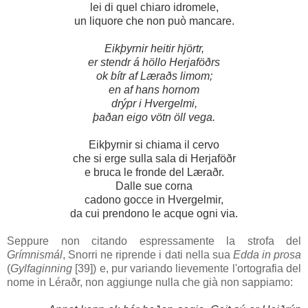
lei di quel chiaro idromele,
un liquore che non può mancare.
Eikþyrnir heitir hjörtr,
er stendr á höllo Herjaföðrs
ok bítr af Læraðs limom;
en af hans hornom
drýpr i Hvergelmi,
þaðan eigo vötn öll vega.
Eikþyrnir
si chiama il cervo
che si erge sulla sala di
Herjaföðr
e bruca le fronde del
Læraðr
.
Dalle sue corna
cadono gocce in
Hvergelmir
,
da cui prendono le acque ogni via.
Seppure non citando espressamente la strofa del
Grímnismál
, Snorri ne riprende i dati nella sua
Edda in prosa
(
Gylfaginning
[39]
) e, pur variando lievemente l'ortografia del
nome in
Léraðr
, non aggiunge nulla che già non sappiamo: