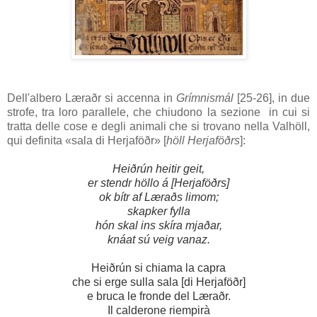
Dell'albero
Læraðr
si accenna in
Grímnismál
[25-26]
, in due
strofe, tra loro parallele, che chiudono la sezione in cui si
tratta delle cose e degli animali che si trovano nella
Valhöll
,
qui definita «sala di
Herjaföðr
» [
höll Herjaföðrs
]:
Heiðrún heitir geit,
er stendr höllo á [Herjaföðrs]
ok bítr af Læraðs limom;
skapker fylla
hón skal ins skíra mjaðar,
knáat sú veig vanaz.
Heiðrún si chiama la capra
che si erge sulla sala [di
Herjaföðr
]
e bruca le fronde del
Læraðr
.
Il calderone riempirà