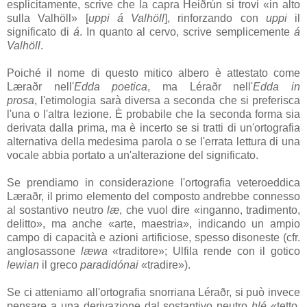
esplicitamente, scrive che la capra
Heiðrún
si trovi «in alto
sulla
Valhöll
» [
uppi á Valhöll
], rinforzando con
uppi
il
significato di
á
. In quanto al cervo, scrive semplicemente
á
Valhöll
.
Poiché il nome di questo mitico albero è attestato come
Læraðr
nell'
Edda poetica
, ma
Léraðr
nell'
Edda in
prosa
, l'etimologia sarà diversa a seconda che si preferisca
l'una o l'altra lezione. È probabile che la seconda forma sia
derivata dalla prima, ma è incerto se si tratti di un'ortografia
alternativa della medesima parola o se l'errata lettura di una
vocale abbia portato a un'alterazione del significato.
Se prendiamo in considerazione l'ortografia veteroeddica
Læraðr
, il primo elemento del composto andrebbe connesso
al sostantivo neutro
læ
, che vuol dire «inganno, tradimento,
delitto», ma anche «arte, maestria», indicando un ampio
campo di capacità e azioni artificiose, spesso disoneste (cfr.
anglosassone
læwa
«traditore»; Ulfila rende con il gotico
lewian
il greco
paradidónai
«tradire»).
Se ci atteniamo all'ortografia snorriana
Léraðr
, si può invece
pensare a una derivazione dal sostantivo neutro
hlé
«tetto,