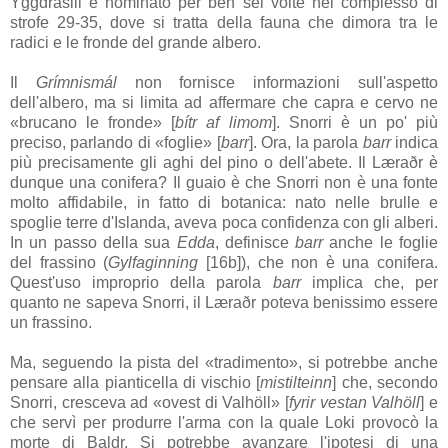
Yggdrasill
è nominato per ben sei volte nel complesso di
strofe 29-35, dove si tratta della fauna che dimora tra le
radici e le fronde del grande albero.
Il
Grímnismál
non fornisce informazioni sull'aspetto
dell'albero, ma si limita ad affermare che capra e cervo ne
«brucano le fronde» [
bítr af limom
]. Snorri è un po' più
preciso, parlando di «foglie» [
barr
]. Ora, la parola
barr
indica
più precisamente gli aghi del pino o dell'abete. Il
Læraðr
è
dunque una conifera? Il guaio è che Snorri non è una fonte
molto affidabile, in fatto di botanica: nato nelle brulle e
spoglie terre d'Islanda, aveva poca confidenza con gli alberi.
In un passo della sua
Edda
, definisce
barr
anche le foglie
del frassino (
Gylfaginning
[16b]
), che non è una conifera.
Quest'uso improprio della parola
barr
implica che, per
quanto ne sapeva Snorri, il
Læraðr
poteva benissimo essere
un frassino.
Ma, seguendo la pista del «tradimento», si potrebbe anche
pensare alla pianticella di vischio [
mistilteinn
] che, secondo
Snorri, cresceva ad «ovest di
Valhöll
» [
fyrir vestan Valhöll
] e
che servì per produrre l'arma con la quale
Loki
provocò la
morte di
Baldr
. Si potrebbe avanzare l'ipotesi di una