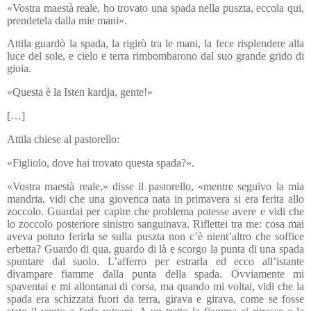
«Vostra maestà reale, ho trovato una spada nella puszta, eccola qui,
prendetela dalla mie mani».
Attila guardò la spada, la rigirò tra le mani, la fece risplendere alla
luce del sole, e cielo e terra rimbombarono dal suo grande grido di
gioia.
«Questa è la Isten kardja, gente!»
[…]
Attila chiese al pastorello:
«Figliolo, dove hai trovato questa spada?».
«Vostra maestà reale,» disse il pastorello, «mentre seguivo la mia
mandria, vidi che una giovenca nata in primavera si era ferita allo
zoccolo. Guardai per capire che problema potesse avere e vidi che
lo zoccolo posteriore sinistro sanguinava. Riflettei tra me: cosa mai
aveva potuto ferirla se sulla puszta non c’è nient’altro che soffice
erbetta? Guardo di qua, guardo di là e scorgo la punta di una spada
spuntare dal suolo. L’afferro per estrarla ed ecco all’istante
divampare fiamme dalla punta della spada. Ovviamente mi
spaventai e mi allontanai di corsa, ma quando mi voltai, vidi che la
spada era schizzata fuori da terra, girava e girava, come se fosse