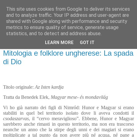
This site uses cookies from Google to deliver its services
Gangleri - Il blog del
and to analyze traffic. Your IP address and user-agent are
shared with Google along with performance and security
Progetto Bifröst
metrics to ensure quality of service, generate usage
statistics, and to detect and address abuse.
LEARN MORE
GOT IT
domenica 16 gennaio 2022
Mitologia e folklore ungherese: La spada
di Dio
Titolo originale:
Az Isten kardja
Tratta da Benedek Elek,
Magyar mese- és mondavilág
Vi ho già narrato dei figli di Nimród: Hunor e Magyar si erano
stabiliti in quel bel territorio isolato dove li aveva condotti il
csodaszarvas
, il “cervo meraviglioso”. Ebbene, Hunor e Magyar
sarebbero anche rimasti in questo territorio, ma non era trascorso
neanche un anno che la stirpe degli unni e dei magiari si erano
moltiplicate a tal punto da non avere più né acqua, né pane a