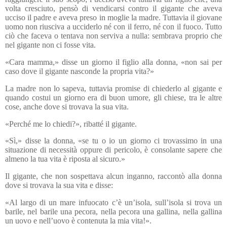
volta cresciuto, pensò di vendicarsi contro il gigante che aveva
ucciso il padre e aveva preso in moglie la madre. Tuttavia il giovane
uomo non riusciva a ucciderlo né con il ferro, né con il fuoco. Tutto
ciò che faceva o tentava non serviva a nulla: sembrava proprio che
nel gigante non ci fosse vita.
«Cara mamma,» disse un giorno il figlio alla donna, «non sai per
caso dove il gigante nasconde la propria vita?»
La madre non lo sapeva, tuttavia promise di chiederlo al gigante e
quando costui un giorno era di buon umore, gli chiese, tra le altre
cose, anche dove si trovava la sua vita.
«Perché me lo chiedi?», ribatté il gigante.
«Sì,» disse la donna, «se tu o io un giorno ci trovassimo in una
situazione di necessità oppure di pericolo, è consolante sapere che
almeno la tua vita è riposta al sicuro.»
Il gigante, che non sospettava alcun inganno, raccontò alla donna
dove si trovava la sua vita e disse:
«Al largo di un mare infuocato c’è un’isola, sull’isola si trova un
barile, nel barile una pecora, nella pecora una gallina, nella gallina
un uovo e nell’uovo è contenuta la mia vita!».