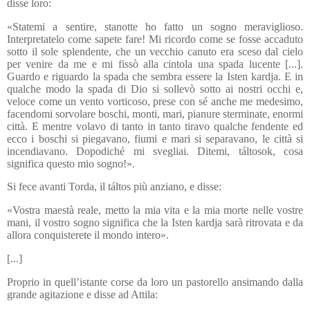
disse loro:
«Statemi a sentire, stanotte ho fatto un sogno meraviglioso.
Interpretatelo come sapete fare! Mi ricordo come se fosse accaduto
sotto il sole splendente, che un vecchio canuto era sceso dal cielo
per venire da me e mi fissò alla cintola una spada lucente [...].
Guardo e riguardo la spada che sembra essere la Isten kardja. E in
qualche modo la spada di Dio si sollevò sotto ai nostri occhi e,
veloce come un vento vorticoso, prese con sé anche me medesimo,
facendomi sorvolare boschi, monti, mari, pianure sterminate, enormi
città. E mentre volavo di tanto in tanto tiravo qualche fendente ed
ecco i boschi si piegavano, fiumi e mari si separavano, le città si
incendiavano. Dopodiché mi svegliai. Ditemi, táltosok, cosa
significa questo mio sogno!».
Si fece avanti Torda, il táltos più anziano, e disse:
«Vostra maestà reale, metto la mia vita e la mia morte nelle vostre
mani, il vostro sogno significa che la Isten kardja sarà ritrovata e da
allora conquisterete il mondo intero».
[...]
Proprio in quell’istante corse da loro un pastorello ansimando dalla
grande agitazione e disse ad Attila: