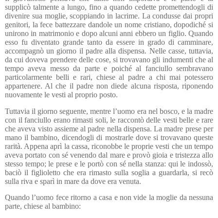
supplicò talmente a lungo, fino a quando cedette promettendogli di
divenire sua moglie, scoppiando in lacrime. La condusse dai propri
genitori, la fece battezzare dandole un nome cristiano, dopodiché si
unirono in matrimonio e dopo alcuni anni ebbero un figlio. Quando
esso fu diventato grande tanto da essere in grado di camminare,
accompagnò un giorno il padre alla dispensa. Nelle casse, tuttavia,
da cui doveva prendere delle cose, si trovavano gli indumenti che al
tempo aveva messo da parte e poiché al fanciullo sembravano
particolarmente belli e rari, chiese al padre a chi mai potessero
appartenere. Al che il padre non diede alcuna risposta, riponendo
nuovamente le vesti al proprio posto.
Tuttavia il giorno seguente, mentre l’uomo era nel bosco, e la madre
con il fanciullo erano rimasti soli, le raccontò delle vesti belle e rare
che aveva visto assieme al padre nella dispensa. La madre prese per
mano il bambino, dicendogli di mostrarle dove si trovavano queste
rarità. Appena aprì la cassa, riconobbe le proprie vesti che un tempo
aveva portato con sé venendo dal mare e provò gioia e tristezza allo
stesso tempo; le prese e le portò con sé nella stanza: qui le indossò,
baciò il figlioletto che era rimasto sulla soglia a guardarla, si recò
sulla riva e sparì in mare da dove era venuta.
Quando l’uomo fece ritorno a casa e non vide la moglie da nessuna
parte, chiese al bambino: