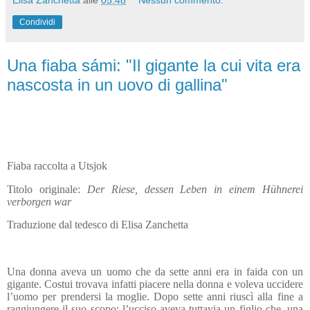
Elisa Zanchetta
alle
05:48
Nessun commento:
Condividi
Una fiaba sámi: "Il gigante la cui vita era
nascosta in un uovo di gallina"
Fiaba raccolta a Utsjok
Titolo originale:
Der Riese, dessen Leben in einem Hühnerei
verborgen war
Traduzione dal tedesco di Elisa Zanchetta
Una donna aveva un uomo che da sette anni era in faida con un
gigante. Costui trovava infatti piacere nella donna e voleva uccidere
l’uomo per prendersi la moglie. Dopo sette anni riuscì alla fine a
raggiungere il suo scopo; l’ucciso aveva tuttavia un figlio che, una