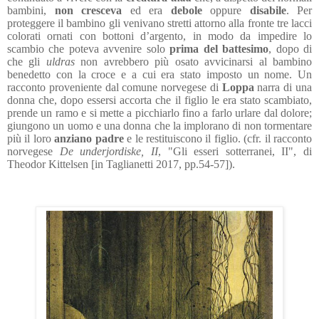
bambini,
non cresceva
ed era
debole
oppure
disabile
. Per
proteggere il bambino gli venivano stretti attorno alla fronte tre lacci
colorati ornati con bottoni d’argento, in modo da impedire lo
scambio che poteva avvenire solo
prima del battesimo
, dopo di
che gli
uldras
non avrebbero più osato avvicinarsi al bambino
benedetto con la croce e a cui era stato imposto un nome.
Un
racconto proveniente dal comune norvegese di
Loppa
narra di una
donna che, dopo essersi accorta che il figlio le era stato scambiato,
prende un ramo e si mette a picchiarlo fino a farlo urlare dal dolore;
giungono un uomo e una donna che la implorano di non tormentare
più il loro
anziano padre
e le restituiscono il figlio. (cfr. il racconto
norvegese
De underjordiske, II
, "Gli esseri sotterranei, II", di
Theodor Kittelsen [in Taglianetti 2017, pp.54-57]).