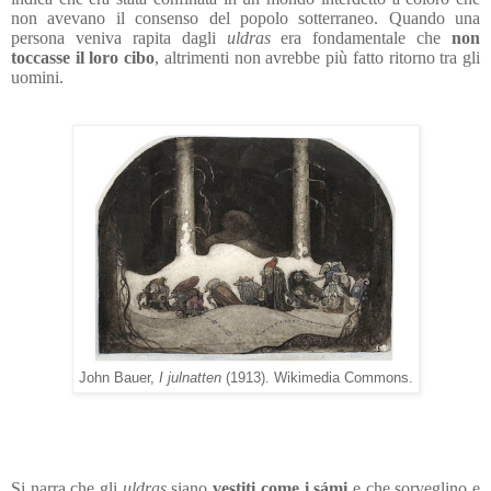
non avevano il consenso del popolo sotterraneo. Quando una
persona veniva rapita dagli
uldras
era fondamentale che
non
toccasse il loro cibo
, altrimenti non avrebbe più fatto ritorno tra gli
uomini.
John Bauer,
I julnatten
(1913). Wikimedia Commons.
Si narra che gli
uldras
siano
vestiti come i
s
ámi
e che sorveglino e