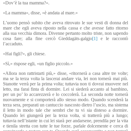
«Dov’è la tua mamma?».
«La mamma», disse, «è andata al mare.»
L’uomo pensò subito che aveva ritrovato le sue vesti di donna del
mare che egli aveva riposto nella cassa e che avesse fatto ritorno
alla sua vecchia dimora. Divenne pertanto molto triste, non sapendo
cosa fare; alla fine cercò Gieddagäts-galgjo
[1]
e le raccontò
l’accaduto.
«Hai figli?», gli chiese.
«Sì,» rispose egli, «un figlio piccolo.»
«Allora non rattristarti più,» disse, «ritornerà a casa altre tre volte;
ma se la terza volta la lascerai andare via, lei non tornerà mai più.
Stanotte verrà per la prima volta; tuttavia non ti dovrai muovere nel
letto, ma farai finta di dormire. Lei si siederà accanto al bambino,
per un po’ lo accarezzerà e lo coccolerà. La seconda notte tornerà
nuovamente e si comporterà allo stesso modo. Quando scenderà la
terza sera, preparati un cantuccio nascosto dietro l’uscio, ma sistema
il letto in modo tale che sembri che tu vi sia disteso a dormire.
Quando lei giungerà per la terza volta, si tratterrà più a lungo;
tuttavia nell’istante in cui lei starà per andarsene, prendila per la vita
e tienila stretta con tutte le tue forze, parlale dolcemente e cerca di