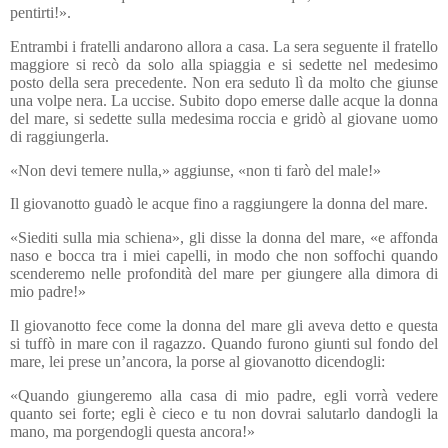
pentirti!».
Entrambi i fratelli andarono allora a casa. La sera seguente il fratello
maggiore si recò da solo alla spiaggia e si sedette nel medesimo
posto della sera precedente. Non era seduto lì da molto che giunse
una volpe nera. La uccise. Subito dopo emerse dalle acque la donna
del mare, si sedette sulla medesima roccia e gridò al giovane uomo
di raggiungerla.
«Non devi temere nulla,» aggiunse, «non ti farò del male!»
Il giovanotto guadò le acque fino a raggiungere la donna del mare.
«Siediti sulla mia schiena», gli disse la donna del mare, «e affonda
naso e bocca tra i miei capelli, in modo che non soffochi quando
scenderemo nelle profondità del mare per giungere alla dimora di
mio padre!»
Il giovanotto fece come la donna del mare gli aveva detto e questa
si tuffò in mare con il ragazzo. Quando furono giunti sul fondo del
mare, lei prese un’ancora, la porse al giovanotto dicendogli:
«Quando giungeremo alla casa di mio padre, egli vorrà vedere
quanto sei forte; egli è cieco e tu non dovrai salutarlo dandogli la
mano, ma porgendogli questa ancora!»