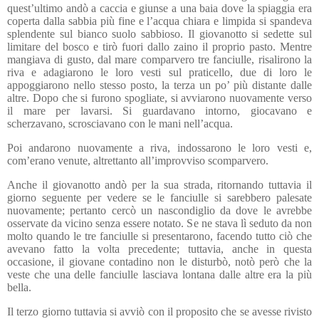
quest’ultimo andò a caccia e giunse a una baia dove la spiaggia era
coperta dalla sabbia più fine e l’acqua chiara e limpida si spandeva
splendente sul bianco suolo sabbioso. Il giovanotto si sedette sul
limitare del bosco e tirò fuori dallo zaino il proprio pasto. Mentre
mangiava di gusto, dal mare comparvero tre fanciulle, risalirono la
riva e adagiarono le loro vesti sul praticello, due di loro le
appoggiarono nello stesso posto, la terza un po’ più distante dalle
altre. Dopo che si furono spogliate, si avviarono nuovamente verso
il mare per lavarsi. Si guardavano intorno, giocavano e
scherzavano, scrosciavano con le mani nell’acqua.
Poi andarono nuovamente a riva, indossarono le loro vesti e,
com’erano venute, altrettanto all’improvviso scomparvero.
Anche il giovanotto andò per la sua strada, ritornando tuttavia il
giorno seguente per vedere se le fanciulle si sarebbero palesate
nuovamente; pertanto cercò un nascondiglio da dove le avrebbe
osservate da vicino senza essere notato. Se ne stava lì seduto da non
molto quando le tre fanciulle si presentarono, facendo tutto ciò che
avevano fatto la volta precedente; tuttavia, anche in questa
occasione, il giovane contadino non le disturbò, notò però che la
veste che una delle fanciulle lasciava lontana dalle altre era la più
bella.
Il terzo giorno tuttavia si avviò con il proposito che se avesse rivisto