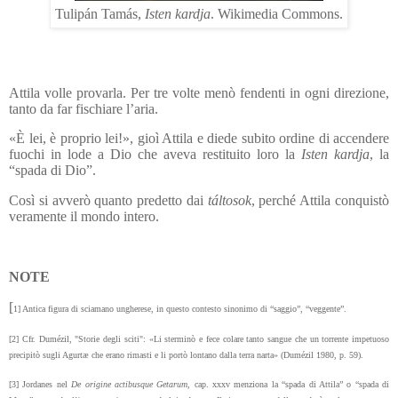
Tulipán Tamás,
Isten kardja
. Wikimedia Commons.
Attila volle provarla. Per tre volte menò fendenti in ogni direzione,
tanto da far fischiare l’aria.
«È lei, è proprio lei!», gioì Attila e diede subito ordine di accendere
fuochi in lode a Dio che aveva restituito loro la
Isten kardja
, la
“spada di Dio”.
Così si avverò quanto predetto dai
táltosok
, perché Attila conquistò
veramente il mondo intero.
NOTE
[
1] Antica figura di sciamano ungherese, in questo contesto sinonimo di “saggio”, “veggente”.
[2] Cfr. Dumézil, "Storie degli sciti": «Li sterminò e fece colare tanto sangue che un torrente impetuoso
precipitò sugli Agurtæ che erano rimasti e li portò lontano dalla terra narta» (Dumézil 1980, p. 59).
[3] Jordanes nel
De origine actibusque Getarum
, cap. xxxv menziona la “spada di Attila” o “spada di