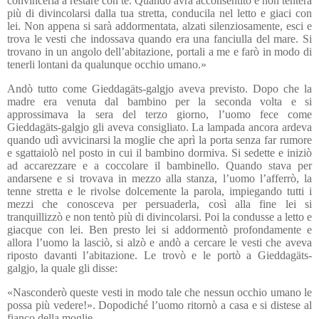
convincerla a restare con te. Quando avrà acconsentito e non tenterà
più di divincolarsi dalla tua stretta, conducila nel letto e giaci con
lei. Non appena si sarà addormentata, alzati silenziosamente, esci e
trova le vesti che indossava quando era una fanciulla del mare. Si
trovano in un angolo dell’abitazione, portali a me e farò in modo di
tenerli lontani da qualunque occhio umano.»
Andò tutto come Gieddagäts-galgjo aveva previsto. Dopo che la
madre era venuta dal bambino per la seconda volta e si
approssimava la sera del terzo giorno, l’uomo fece come
Gieddagäts-galgjo gli aveva consigliato. La lampada ancora ardeva
quando udì avvicinarsi la moglie che aprì la porta senza far rumore
e sgattaiolò nel posto in cui il bambino dormiva. Si sedette e iniziò
ad accarezzare e a coccolare il bambinello. Quando stava per
andarsene e si trovava in mezzo alla stanza, l’uomo l’afferrò, la
tenne stretta e le rivolse dolcemente la parola, impiegando tutti i
mezzi che conosceva per persuaderla, così alla fine lei si
tranquillizzò e non tentò più di divincolarsi. Poi la condusse a letto e
giacque con lei. Ben presto lei si addormentò profondamente e
allora l’uomo la lasciò, si alzò e andò a cercare le vesti che aveva
riposto davanti l’abitazione. Le trovò e le portò a Gieddagäts-
galgjo, la quale gli disse:
«Nasconderò queste vesti in modo tale che nessun occhio umano le
possa più vedere!». Dopodiché l’uomo ritornò a casa e si distese al
fianco della moglie.