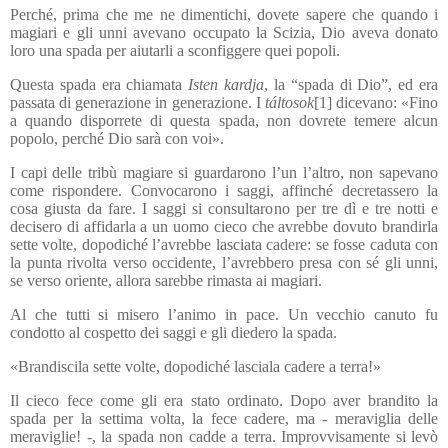
Perché, prima che me ne dimentichi, dovete sapere che quando i
magiari e gli unni avevano occupato la Scizia, Dio aveva donato
loro una spada per aiutarli a sconfiggere quei popoli.
Questa spada era chiamata
Isten kardja
, la “spada di Dio”, ed era
passata di generazione in generazione. I
táltosok
[1] dicevano: «Fino
a quando disporrete di questa spada, non dovrete temere alcun
popolo, perché Dio sarà con voi».
I capi delle tribù magiare si guardarono l’un l’altro, non sapevano
come rispondere. Convocarono i saggi, affinché decretassero la
cosa giusta da fare. I saggi si consultarono per tre dì e tre notti e
decisero di affidarla a un uomo cieco che avrebbe dovuto brandirla
sette volte, dopodiché l’avrebbe lasciata cadere: se fosse caduta con
la punta rivolta verso occidente, l’avrebbero presa con sé gli unni,
se verso oriente, allora sarebbe rimasta ai magiari.
Al che tutti si misero l’animo in pace. Un vecchio canuto fu
condotto al cospetto dei saggi e gli diedero la spada.
«Brandiscila sette volte, dopodiché lasciala cadere a terra!»
Il cieco fece come gli era stato ordinato. Dopo aver brandito la
spada per la settima volta, la fece cadere, ma - meraviglia delle
meraviglie! -, la spada non cadde a terra. Improvvisamente si levò