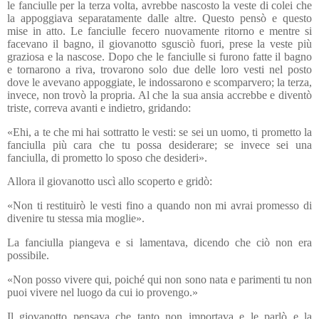
le fanciulle per la terza volta, avrebbe nascosto la veste di colei che
la appoggiava separatamente dalle altre. Questo pensò e questo
mise in atto. Le fanciulle fecero nuovamente ritorno e mentre si
facevano il bagno, il giovanotto sgusciò fuori, prese la veste più
graziosa e la nascose. Dopo che le fanciulle si furono fatte il bagno
e tornarono a riva, trovarono solo due delle loro vesti nel posto
dove le avevano appoggiate, le indossarono e scomparvero; la terza,
invece, non trovò la propria. Al che la sua ansia accrebbe e diventò
triste, correva avanti e indietro, gridando:
«Ehi, a te che mi hai sottratto le vesti: se sei un uomo, ti prometto la
fanciulla più cara che tu possa desiderare; se invece sei una
fanciulla, di prometto lo sposo che desideri».
Allora il giovanotto uscì allo scoperto e gridò:
«Non ti restituirò le vesti fino a quando non mi avrai promesso di
divenire tu stessa mia moglie».
La fanciulla piangeva e si lamentava, dicendo che ciò non era
possibile.
«Non posso vivere qui, poiché qui non sono nata e parimenti tu non
puoi vivere nel luogo da cui io provengo.»
Il giovanotto pensava che tanto non importava e le parlò e la