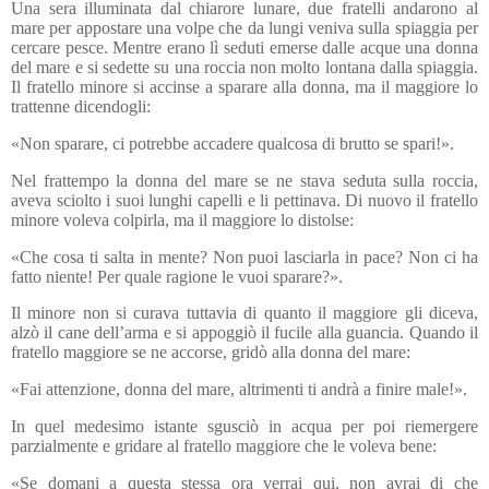
Una sera illuminata dal chiarore lunare, due fratelli andarono al
mare per appostare una volpe che da lungi veniva sulla spiaggia per
cercare pesce. Mentre erano lì seduti emerse dalle acque una donna
del mare e si sedette su una roccia non molto lontana dalla spiaggia.
Il fratello minore si accinse a sparare alla donna, ma il maggiore lo
trattenne dicendogli:
«Non sparare, ci potrebbe accadere qualcosa di brutto se spari!».
Nel frattempo la donna del mare se ne stava seduta sulla roccia,
aveva sciolto i suoi lunghi capelli e li pettinava. Di nuovo il fratello
minore voleva colpirla, ma il maggiore lo distolse:
«Che cosa ti salta in mente? Non puoi lasciarla in pace? Non ci ha
fatto niente! Per quale ragione le vuoi sparare?».
Il minore non si curava tuttavia di quanto il maggiore gli diceva,
alzò il cane dell’arma e si appoggiò il fucile alla guancia. Quando il
fratello maggiore se ne accorse, gridò alla donna del mare:
«Fai attenzione, donna del mare, altrimenti ti andrà a finire male!».
In quel medesimo istante sgusciò in acqua per poi riemergere
parzialmente e gridare al fratello maggiore che le voleva bene:
«Se domani a questa stessa ora verrai qui, non avrai di che