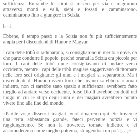
sufficienza. Entrambe le stirpi si misero per via e migrarono
attraverso monti e valli, siepi e fossati e camminarono,
camminarono fino a giungere in Scizia.
[…]
Ebbene, il tempo passò e la Scizia non fu più sufficientemente
ampia per i discendenti di Hunor e Magyar.
I capi delle tribù si radunarono, si consigliarono in merito a dove, da
che parte condurre il popolo, perché oramai la Scizia era piccola per
loro. I capi delle tribù unne consigliavano di andare verso
occidente, mentre i capi delle tribù magiare suggerivano di ritornare
nelle loro sedi originarie: gli unni e i magiari si separarono. Ma i
discendenti di Hunor dissero loro che invano sarebbero ritornati
indietro, non ci sarebbe stato spazio a sufficienza: avrebbero fatto
meglio ad andare verso occidente, forse Dio li avrebbe condotti nel
luogo in cui le stirpi degli unni e dei magiari avrebbero potuto
vivere fino alla fine del mondo.
«Partite voi,» dissero i magiari, «noi rimarremo qui. Se troverete
una terra abbastanza grande, fateci pervenire notizia e vi
raggiungeremo. Se non la troverete, tornate indietro, e ci
accomoderemo come meglio potremo, stringendoci un po’. […]»