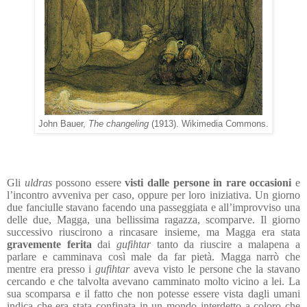
John Bauer,
The changeling
(1913). Wikimedia Commons.
Gli
uldras
p
ossono essere
visti dalle persone in rare occasioni
e
l’incontro avveniva per caso, oppure per loro iniziativa.
Un giorno
due fanciulle stavano facendo una passeggiata e all’improvviso una
delle due, Magga, una bellissima ragazza, scomparve. Il giorno
successivo riuscirono a rincasare insieme, ma Magga era stata
gravemente ferita
dai
gufihtar
tanto da riuscire a malapena a
parlare e camminava così male da far pietà. Magga narrò che
mentre era presso i
gufihtar
aveva visto le persone che la stavano
cercando e che talvolta avevano camminato molto vicino a lei. La
sua scomparsa e il fatto che non potesse essere vista dagli umani
indica che era stata confinata in un mondo interdetto a coloro che