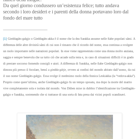
Da quel giorno condussero un’esistenza felice; tutto andava
secondo i loro desideri e i parenti della donna portavano loro dal
fondo del mare tutto
[1]
Gieddagäts-galgjo o Gieddagäts-akka è il nome che la dea Sarakka assume nelle fiabe popolari s
ámi. A
differenza delle altre divinità
s
ámi di cui non è rimasto che il ricordo del nome, essa continua a svolgere
un ruolo importante nelle narrazioni popolari. In esse viene rappresentata come una donna molto anziana,
saggia e sempre benevola che sa tutto ciò che accade sulla terra e, in caso di situazioni difficili è in grado
di prestare soccorso fornendo consigli e aiuti. A differenza di Sarakka, nelle fiabe Gieddagäts-galgjo non
dimora più presso il focolare, bensì a
giedda-gätje
, ovvero ai confini del mondo abitato dall’uomo, da cui
il suo nome Gieddagäts-galgjo. Essa svolge il medesimo ruolo della finnica Leskiakka (la
“vedova-akka”).
Proprio come quest’ultima, anche Gieddagäts-galgjo fu un tempo sposata, ma dopo la morte del marito
vive completamente sola e isolata dal mondo. Von Düben mise in dubbio l’identificazione tra Gieddagäts-
galgjo e Sarakka, sostenendo che si trattasse di una sorta di fata presa dai vicini popoli scandinavi.