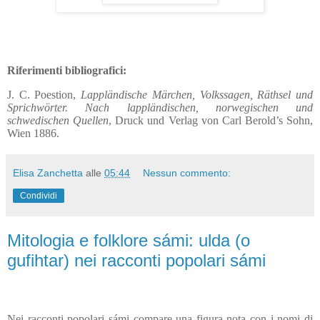
Riferimenti bibliografici:
J. C. Poestion,
Lappländische Märchen, Volkssagen, Räthsel und
Sprichwörter. Nach lappländischen, norwegischen und
schwedischen Quellen
, Druck und Verlag von Carl Berold’s Sohn,
Wien 1886.
Elisa Zanchetta
alle
05:44
Nessun commento:
Condividi
Mitologia e folklore sámi: ulda (o
gufihtar) nei racconti popolari sámi
Nei racconti popolari sámi compare una figura nota con i nomi di