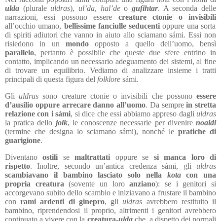
ulda
(plurale
uldras
),
ul’da
,
hal’de
o
gufihtar
. A seconda delle
narrazioni, essi possono essere
creature ctonie o invisibili
all’occhio umano,
bellissime fanciulle seducenti
oppure una sorta
di spiriti adiutori che vanno in aiuto allo sciamano s
ámi. Essi non
risiedono in un
mondo
opposto a quello dell’uomo, bensì
parallelo
, pertanto è possibile che queste due sfere entrino in
contatto, implicando un necessario adeguamento dei sistemi, al fine
di trovare un equilibrio. Vediamo di analizzare insieme i tratti
principali di questa figura del
folklore
s
ámi.
Gli
uldras
sono creature ctonie o invisibili che possono
essere
d’ausilio oppure arrecare danno all’uomo
. Da sempre
in stretta
relazione con i
s
ámi
, si dice che essi abbiamo appreso dagli
uldras
la pratica dello
joik
, le conoscenze necessarie per divenire
noaidi
(termine che designa lo sciamano
s
ámi), nonché le
pratiche di
guarigione
.
Diventano
ostili
se
maltrattati
oppure se
si manca loro di
rispetto
. Inoltre, secondo un’
antica credenza sámi, gli
uldras
scambiavano il bambino lasciato solo nella
kota
con una
propria creatura
(sovente un loro
anziano
): se i genitori si
accorgevano subito dello scambio e iniziavano a frustare il bambino
con
rami ardenti di ginepro
, gli
uldras
avrebbero restituito il
bambino, riprendendosi il proprio, altrimenti i genitori avrebbero
continuato a vivere con la
creatura-
ulda
che, a dispetto dei normali