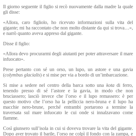
Il giorno seguente il figlio si recò nuovamente dalla madre la quale
gli disse:
«Allora, caro figliolo, ho ricevuto informazioni sulla vita del
gigante; mi ha raccontato che non molto distante da qui si trova…»,
e narrò quanto aveva appreso dal gigante.
Disse il figlio:
«Allora devo procurarmi degli aiutanti per poter attraversare il mare
infuocato».
Prese pertanto con sé un orso, un lupo, un astore e una gavia
(
colymbus glacialis
) e si mise per via a bordo di un’imbarcazione.
Si mise a sedere nel centro della barca sotto una
kota
di ferro,
tenendo presso di sé l’astore e la gavia, in modo che non
bruciassero; lasciò invece che l’orso e il lupo remassero: è per
questo motivo che l’orso ha la pelliccia nero-bruna e il lupo ha
macchie nero-brune, perché entrambi portarono a termine la
traversata sul mare infuocato le cui onde si innalzavano come
fiamme.
Così giunsero sull’isola in cui si doveva trovare la vita del gigante.
Dopo aver trovato il barile, l’orso ne colpì il fondo con la zampa, e