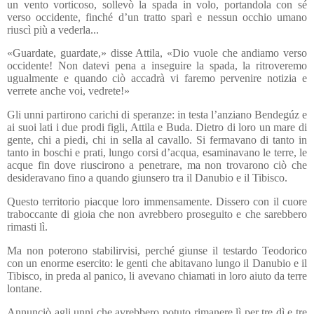
un vento vorticoso, sollevò la spada in volo, portandola con sé
verso occidente, finché d’un tratto sparì e nessun occhio umano
riuscì più a vederla...
«Guardate, guardate,» disse Attila, «Dio vuole che andiamo verso
occidente! Non datevi pena a inseguire la spada, la ritroveremo
ugualmente e quando ciò accadrà vi faremo pervenire notizia e
verrete anche voi, vedrete!»
Gli unni partirono carichi di speranze: in testa l’anziano Bendegúz e
ai suoi lati i due prodi figli, Attila e Buda. Dietro di loro un mare di
gente, chi a piedi, chi in sella al cavallo. Si fermavano di tanto in
tanto in boschi e prati, lungo corsi d’acqua, esaminavano le terre, le
acque fin dove riuscirono a penetrare, ma non trovarono ciò che
desideravano fino a quando giunsero tra il Danubio e il Tibisco.
Questo territorio piacque loro immensamente. Dissero con il cuore
traboccante di gioia che non avrebbero proseguito e che sarebbero
rimasti lì.
Ma non poterono stabilirvisi, perché giunse il testardo Teodorico
con un enorme esercito: le genti che abitavano lungo il Danubio e il
Tibisco, in preda al panico, li avevano chiamati in loro aiuto da terre
lontane.
Annunciò agli unni che avrebbero potuto rimanere lì per tre dì e tre