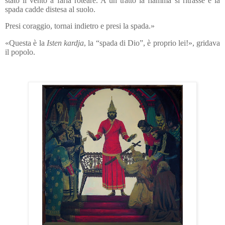
stato il vento a farla roteare. A un tratto la fiamma si ritrasse e la
spada cadde distesa al suolo.
Presi coraggio, tornai indietro e presi la spada.»
«Questa è la
Isten kardja
, la “spada di Dio”, è proprio lei!», gridava
il popolo.