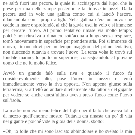
ne saltò fuori una pecora, la quale fu acchiappata dal lupo, che la
prese per una delle zampe posteriori e la ridusse in pezzi. Dalla
pecora uscì in volo una gallina contro cui si lanciò l’astore,
dilaniandola con i propri artigli. Nella gallina c’era un uovo che
cadde in mare e sprofondò, al ché la gavia uscì in volo e si immerse
per cercare l’uovo. Al primo tentativo rimase via molto tempo;
poiché non riusciva a rimanere sott’acqua a lungo senza respirare,
tornò nuovamente in superficie per prendere aria. Poi si immerse di
nuovo, rimanendovi per un tempo maggiore del primo tentativo,
non riuscendo tuttavia a trovare l’uovo. La terza volta lo trovò sul
fondale marino, lo portò in superficie, consegnandolo al giovane
uomo che ne fu molto felice.
Avviò un grande falò sulla riva e quando il fuoco fu
considerevolmente alto, pose l’uovo in mezzo e remò
immediatamente verso la riva opposta. Non appena giunse sulla
terraferma, si affrettò ad andare direttamente alla fattoria del gigante
per vedere se anche quest’ultimo aveva preso fuoco come l’uovo
sull’isola.
La madre non era meno felice del figlio per il fatto che aveva tolto
di mezzo quell’enorme mostro. Tuttavia era rimasta un po’ di vita
nel gigante e poiché vide la gioia della donna, sbottò:
«Oh, io folle che mi sono lasciato abbindolare e ho svelato la mia