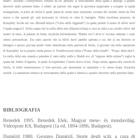
Marte”, secondo l’
interpretatio romana
da lui adottata. Il ritrovamento della spada è analogo a quanto
descritto nella presente fiaba: è infatti un pastore che segue la giovenca zoppicante a scorgere la spada
insanguinata; la porta ad Attila il quale pensa di essere stato nominato sovrano del mondo intero da Dio
stesso e che quindi gli sarà assicurata la vittoria in tutte le battaglie. Nella riscrittura proposta da
Komjáthy István nel suo
Mondák könyve
(“Libro delle leggende”) la spada prende il nome di
bűvös kard
(“spada magica”). Attila sogna che la stella della sera (
Hajnalcsillag
) si reca in sella a un cavallo
táltos
dal
manto di rame, al palazzo di Arany Atyácska (letteralmente “Babbo oro”) dove si trovano radunati i corpi
celesti personificati. Era stato sancito che la
bűvös kard
sarebbe spettata a cui che si era distinto in
battaglia e questo giovane prode viene identificato nella persona di Attila, il giovane che nella narrazione
di Komjáthy ha la propria tenda presso il
Tündérasszony kútja
(“Pozzo della
tündér
”, “Pozzo della fata”).
La stella della sera manda a prendere il carro delle stelle e
Hadak ura
(il “signore delle schiere”) toglie la
spada dal fodero d’argento, la quale fa risplendere l’intero bosco d’oro. Dopo averla appesa alla cintola di
Attila, le stelle interrompono il loro percorso per ammirarne lo splendore e lo stesso Arany Atyácska
sorride. La narrazione relativa al ritrovamento della spada è identica a quanto descritto nella presente fiaba.
BIBLIOGRAFIA
Benedek 1995. Benedek Elek, Magyar mese- és mondavilág,
Videopont Kft, Budapest (1a ed. 1894-1896, Budapest).
Dumézil 1980. Georges Dumézil, Storie degli sciti, a cura di