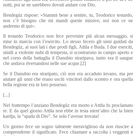
notti, poi se ne sarebbero dovuti andare con Dio.
Bendegúz rispose: «Stammi bene a sentire, tu, Teodorico testardo,
non c’è bisogno che mi mandi queste missive, noi non ce ne
andremo di qui».
Il testardo Teodorico non fece pervenire più alcun messaggio, si
mise in marcia con l’esercito. Lo stesso fecero gli unni guidati da
Bendegúz, ai suoi lati i due prodi figli, Attila e Buda. I due eserciti,
simili a violente nubi di tempesta, si scontrarono in campo aperto e
nel corso della battaglia il Danubio straripava, tanto era il sangue
che andava riversandosi nelle sue acque.[2]
Se il Danubio era straripato, ciò non era accaduto invano, ma per
aiutare gli unni che erano usciti vincitori dallo scontro e ora quella
bella regione era in loro possesso.
[...]
Nel frattempo l’anziano Bendegúz era morto e Attila fu proclamato
re. E da quel giorno Attila non ebbe in testa nient’altro che la Isten
kardja, la “spada di Dio”. Se solo l’avesse trovata!
Un giorno fece un sogno talmente meraviglioso da non riuscire a
comprenderne il significato. Fece chiamare a raccolta i veggenti e