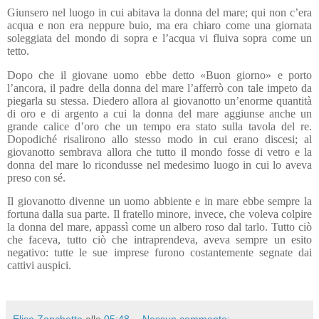
Giunsero nel luogo in cui abitava la donna del mare; qui non c’era
acqua e non era neppure buio, ma era chiaro come una giornata
soleggiata del mondo di sopra e l’acqua vi fluiva sopra come un
tetto.
Dopo che il giovane uomo ebbe detto «Buon giorno» e porto
l’ancora, il padre della donna del mare l’afferrò con tale impeto da
piegarla su stessa. Diedero allora al giovanotto un’enorme quantità
di oro e di argento a cui la donna del mare aggiunse anche un
grande calice d’oro che un tempo era stato sulla tavola del re.
Dopodiché risalirono allo stesso modo in cui erano discesi; al
giovanotto sembrava allora che tutto il mondo fosse di vetro e la
donna del mare lo ricondusse nel medesimo luogo in cui lo aveva
preso con sé.
Il giovanotto divenne un uomo abbiente e in mare ebbe sempre la
fortuna dalla sua parte. Il fratello minore, invece, che voleva colpire
la donna del mare, appassì come un albero roso dal tarlo. Tutto ciò
che faceva, tutto ciò che intraprendeva, aveva sempre un esito
negativo: tutte le sue imprese furono costantemente segnate dai
cattivi auspici.