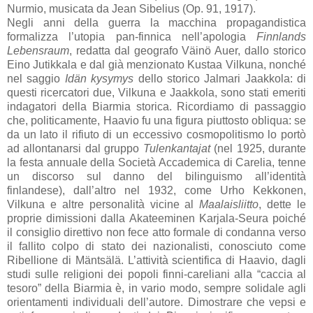
Nurmio, musicata da Jean Sibelius (Op. 91, 1917).
Negli anni della guerra la macchina propagandistica
formalizza l’utopia pan-finnica nell’apologia
Finnlands
Lebensraum
, redatta dal geografo Väinö Auer, dallo storico
Eino Jutikkala e dal già menzionato Kustaa Vilkuna, nonché
nel saggio
Idän kysymys
dello storico Jalmari Jaakkola: di
questi ricercatori due, Vilkuna e Jaakkola, sono stati emeriti
indagatori della Biarmia storica. Ricordiamo di passaggio
che, politicamente, Haavio fu una figura piuttosto obliqua: se
da un lato il rifiuto di un eccessivo cosmopolitismo lo portò
ad allontanarsi dal gruppo
Tulenkantajat
(nel 1925, durante
la festa annuale della Società Accademica di Carelia, tenne
un discorso sul danno del bilinguismo all’identità
finlandese), dall’altro nel 1932, come Urho Kekkonen,
Vilkuna e altre personalità vicine al
Maalaisliitto
, dette le
proprie dimissioni dalla Akateeminen Karjala-Seura poiché
il consiglio direttivo non fece atto formale di condanna verso
il fallito colpo di stato dei nazionalisti, conosciuto come
Ribellione di Mäntsälä. L’attività scientifica di Haavio, dagli
studi sulle religioni dei popoli finni-careliani alla “caccia al
tesoro” della Biarmia è, in vario modo, sempre solidale agli
orientamenti individuali dell’autore. Dimostrare che vepsi e