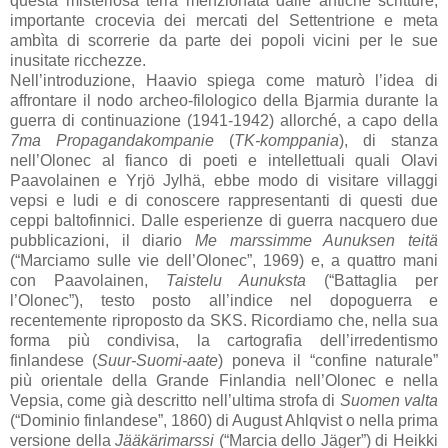
questa misteriosa terra menzionata dalle antiche scritture,
importante crocevia dei mercati del Settentrione e meta
ambìta di scorrerie da parte dei popoli vicini per le sue
inusitate ricchezze.
Nell’introduzione, Haavio spiega come maturò l’idea di
affrontare il nodo archeo-filologico della Bjarmia durante la
guerra di continuazione (1941-1942) allorché, a capo della
7ma Propagandakompanie
(
TK-komppania
), di stanza
nell’Olonec al fianco di poeti e intellettuali quali Olavi
Paavolainen e Yrjö Jylhä, ebbe modo di visitare villaggi
vepsi e ludi e di conoscere rappresentanti di questi due
ceppi baltofinnici. Dalle esperienze di guerra nacquero due
pubblicazioni, il diario
Me marssimme Aunuksen teitä
(“Marciamo sulle vie dell’Olonec”, 1969) e, a quattro mani
con Paavolainen,
Taistelu Aunuksta
(“Battaglia per
l’Olonec”), testo posto all’indice nel dopoguerra e
recentemente riproposto da SKS. Ricordiamo che, nella sua
forma più condivisa, la cartografia dell’irredentismo
finlandese (
Suur-Suomi-aate
) poneva il “confine naturale”
più orientale della Grande Finlandia nell’Olonec e nella
Vepsia, come già descritto nell’ultima strofa di
Suomen valta
(“Dominio finlandese”, 1860) di August Ahlqvist o nella prima
versione della
Jääkärimarssi
(“Marcia dello Jäger”) di Heikki