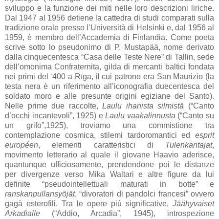
sviluppo e la funzione dei miti nelle loro descrizioni liriche.
Dal 1947 al 1956 detiene la cattedra di studi comparati sulla
tradizione orale presso l’Università di Helsinki e, dal 1956 al
1959, è membro dell’Accademia di Finlandia. Come poeta
scrive sotto lo pseudonimo di P. Mustapää, nome derivato
dalla cinquecentesca “Casa delle Teste Nere” di Tallin, sede
dell’omonima Confraternita, gilda di mercanti baltici fondata
nei primi del ‘400 a Rīga, il cui patrono era San Maurizio (la
testa nera è un riferimento all’iconografia duecentesca del
soldato moro e alle presunte origini egiziane del Santo).
Nelle prime due raccolte,
Laulu ihanista silmistä
(“Canto
d’occhi incantevoli”, 1925) e
Laulu vaakalinnusta
(“Canto su
un grifo”,1925), troviamo una commistione tra
contemplazione cosmica, stilemi tardoromantici ed
esprit
européen
, elementi caratteristici di
Tulenkantajat
,
movimento letterario al quale il giovane Haavio aderisce,
quantunque ufficiosamente, prendendone poi le distanze
per divergenze verso Mika Waltari e altre figure da lui
definite “pseudointellettuali maturati in botte” e
ranskanpullansyöjät
, “divoratori di pandolci francesi” ovvero
gagà esterofili. Tra le opere più significative,
Jäähyvaiset
Arkadialle
(“Addio, Arcadia”, 1945), introspezione