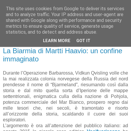
This site uses cookies from Google to deliver its services
Gangleri - Il blog del
and to analyze traffic. Your IP address and user-agent are
shared with Google along with performance and security
Progetto Bifröst
metrics to ensure quality of service, generate usage
statistics, and to detect and address abuse.
LEARN MORE
GOT IT
lunedì 8 febbraio 2016
La Biarmia di Martti Haavio: un confine
immaginato
Durante l’Operazione Barbarossa, Vidkun Qvisling volle che
la mai realizzata colonia norvegese della Russia del nord
prendesse il nome di “Bjarmeland”, riesumando così dalla
storia e dal mito quella sorta d’Iperione delle mappe
settentrionali, enigmatica culla della nazione di Pohjola,
potenza commerciale del Mar Bianco, prospero regno dai
mille tesori che, nei secoli, è tramontato e risorto
all’orizzonte della storia, scaldando il cuore dei suoi
esploratori.
L’argomento è ora all’attenzione del pubblico italiano: ad