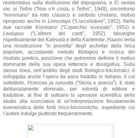
reorientativa sulla disillusione del dopoguerra, e
Ei rantaa
ole, oi Tethis
(“Non v’è costa, o Tethis”, 1948), sincretismo
“leinoniano” tra mito classico e simbolo cristiano, motivo
riproposto anche in
Linnustaja
(“L’uccellatore”, 1952). Nelle
due raccolte
Kirjokansi
(“Coperchio screziato”, 1952) e
Laulupuu
(“L'albero dei canti”, 1952), falsarighe
rispettivamente del
Kalevala
e della
Kanteletar
, Haavio tenta
una ricostruzione “in provetta” degli archetipi della lirica
popolare, accostando metodo filologico e ricerca del
risultato poetico, posizione che potremmo definire il motivo
dominante della sua opera letteraria e divulgativa. Sulla
stessa linea, nell’ambito degli studi filologico-folcloristici, è
sviluppata anche l’opera da poco tradotta in italiano, il cui
sottotitolo,
Historiaa ja runoutta
(“Storia e poesia”), è stato
deliberatamente eliminato, per volontà di editore e
traduttore, al fine di sottrarre lo spessore scientifico dello
studio alla scorciatoia di un’interpretazione forzatamente
evemeristica delle fonti lirico-folcloristiche, espediente cui
l’autore indulge piuttosto frequentemente.