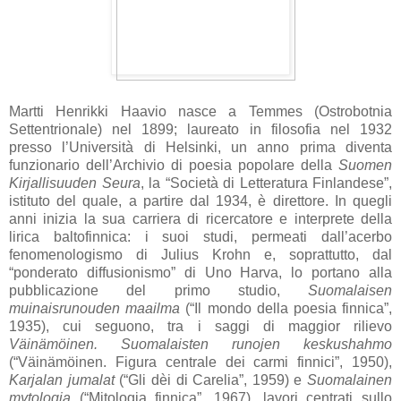
Martti Henrikki Haavio nasce a Temmes (Ostrobotnia
Settentrionale) nel 1899; laureato in filosofia nel 1932
presso l’Università di Helsinki, un anno prima diventa
funzionario dell’Archivio di poesia popolare della
Suomen
Kirjallisuuden Seura
, la “Società di Letteratura Finlandese”,
istituto del quale, a partire dal 1934, è direttore. In quegli
anni inizia la sua carriera di ricercatore e interprete della
lirica baltofinnica: i suoi studi, permeati dall’acerbo
fenomenologismo di Julius Krohn e, soprattutto, dal
“ponderato diffusionismo” di Uno Harva, lo portano alla
pubblicazione del primo studio,
Suomalaisen
muinaisrunouden maailma
(“Il mondo della poesia finnica”,
1935), cui seguono, tra i saggi di maggior rilievo
Väinämöinen. Suomalaisten runojen keskushahmo
(“Väinämöinen. Figura centrale dei carmi finnici”, 1950),
Karjalan jumalat
(“Gli dèi di Carelia”, 1959) e
Suomalainen
mytologia
(“Mitologia finnica”, 1967), lavori centrati sullo