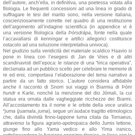
dell’autore, anch’ella, in definitiva, una poetessa votata alla
filologia. Le frequenti concessioni ad una linea in grado di
suffragare le tesi del marito sono, nella versione italiana,
coscienziosamente corrette nel quadro di una restituzione
dell’argomento all’indagine scientifica (in appendice vi è
una versione filologica della
Þórsdrápa
, fonte nella quale
l’accavallarsi di
kenningar
e artifici allegorici costituisce
ostacolo ad una soluzione interpretativa univoca).
Nel giudizio sulla veridicità del materiale scaldico Haavio si
pone in linea con l’esegesi di Jan de Vries e di altri
scandinavisti dell’epoca: le istanze di una “lirica operativa”,
declamata ad un pubblico scelto per celebrare le memorie di
re ed eroi, comportava l’elaborazione del tema narrativo a
partire da un fatto storico. L’autore considera affidabile
anche il racconto di Snorri sui viaggi in Biarmia di Þórir
hundr
e Karle, nonché la menzione del dio Jómali, la cui
statua era ornata dalle vagheggiate ricchezze dei Biarmi.
All’accostamento tra il nome e le orbite della voce uralica
*
juma
(
juamala
,
juma
), segue un’audace tragitto etimologico
che, dalla divinità finno-lappone Iuma citata da Tornaeus,
attraverso la figura agrario-apotropaica dello Jumis lettone,
giunge fino allo Yama vedico e allo Yima iranico,