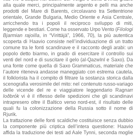
alla quale merci, principalmente argento e pelli ma anche
prodotti del Mare di Barents, circolavano tra Settentrione
orientale, Grande Bulgaria, Medio Oriente e Asia Centrale,
arricchendo tra i popoli il reciproco sviluppo di miti,
leggende e bestiari. Come ha osservato Urpo Vento (
Filologi
Bjarmian rajoilla
, in “Virittäjä”, 1966, 70), la più autentica
scoperta di Haavio consiste nell’individuazione di un tratto
comune tra le fonti scandinave e il racconto degli arabi: un
popolo detto biarmo, in grado di esercitare il controllo sui
venti del nord e di suscitare il gelo (al-Qazwīnī e Saxo). Da
una fonte come quella di Saxo Grammaticus, materiale che
l’autore riteneva andasse maneggiato con estrema cautela,
il folklorista ha il compito di filtrare la sostanza storica dalla
scenografia verosimile del mito: nel contenuto russo-variago
delle vicende del re e viaggiatore leggendario Ragnarr
loðbrók
vi è il riflesso delle spedizioni che gli scandinavi
intrapresero oltre il Baltico verso nord-est, il risultato delle
quali fu la colonizzazione della Russia sotto il nome di
Rjurik.
La trattazione delle fonti scaldiche costituisce senza dubbio
la componente più criptica dell’intera questione: Haavio
affida la traduzione dei testi ad Aale Tynni, seconda moglie