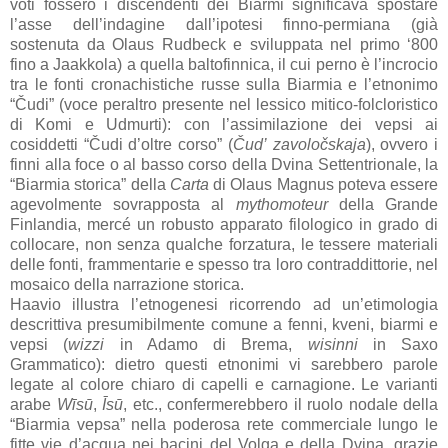
voti fossero i discendenti dei Biarmi significava spostare
l’asse dell’indagine dall’ipotesi finno-permiana (già
sostenuta da Olaus Rudbeck e sviluppata nel primo ‘800
fino a Jaakkola) a quella baltofinnica, il cui perno è l’incrocio
tra le fonti cronachistiche russe sulla Biarmia e l’etnonimo
“Čudi” (voce peraltro presente nel lessico mitico-folcloristico
di Komi e Udmurti): con l’assimilazione dei vepsi ai
cosiddetti “Čudi d’oltre corso” (
Čud’ zavoločskaja
), ovvero i
finni alla foce o al basso corso della Dvina Settentrionale, la
“Biarmia storica” della
Carta
di Olaus Magnus poteva essere
agevolmente sovrapposta al
mythomoteur
della Grande
Finlandia, mercé un robusto apparato filologico in grado di
collocare, non senza qualche forzatura, le tessere materiali
delle fonti, frammentarie e spesso tra loro contraddittorie, nel
mosaico della narrazione storica.
Haavio illustra l’etnogenesi ricorrendo ad un’etimologia
descrittiva presumibilmente comune a fenni, kveni, biarmi e
vepsi (
wizzi
in Adamo di Brema,
wisinni
in Saxo
Grammatico): dietro questi etnonimi vi sarebbero parole
legate al colore chiaro di capelli e carnagione. Le varianti
arabe
Wīsū
,
Īsū
, etc., confermerebbero il ruolo nodale della
“Biarmia vepsa” nella poderosa rete commerciale lungo le
fitte vie d’acqua nei bacini del Volga e della Dvina, grazie