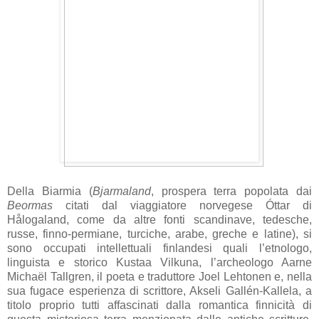
Della Biarmia (
Bjarmaland
, prospera terra popolata dai
Beormas
citati dal viaggiatore norvegese Óttar di
Hålogaland, come da altre fonti scandinave, tedesche,
russe, finno-permiane, turciche, arabe, greche e latine), si
sono occupati intellettuali finlandesi quali l’etnologo,
linguista e storico Kustaa Vilkuna, l’archeologo Aarne
Michaël Tallgren, il poeta e traduttore Joel Lehtonen e, nella
sua fugace esperienza di scrittore, Akseli Gallén-Kallela, a
titolo proprio tutti affascinati dalla romantica finnicità di