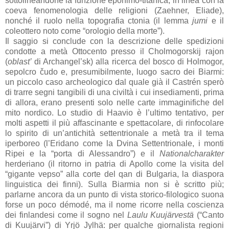
sottolineandone la funzione eponimo-titanica, in linea con la
coeva fenomenologia delle religioni (Zaehner, Eliade),
nonché il ruolo nella topografia ctonia (il lemma
jumi
e il
coleottero noto come “orologio della morte”).
Il saggio si conclude con la descrizione delle spedizioni
condotte a metà Ottocento presso il Cholmogorskij rajon
(
oblast’
di Archangel’sk) alla ricerca del bosco di Holmogor,
sepolcro čudo e, presumibilmente, luogo sacro dei Biarmi:
un piccolo caso archeologico dal quale già il Castrén sperò
di trarre segni tangibili di una civiltà i cui insediamenti, prima
di allora, erano presenti solo nelle carte immaginifiche del
mito nordico. Lo studio di Haavio è l’ultimo tentativo, per
molti aspetti il più affascinante e spettacolare, di rinfocolare
lo spirito di un’antichità settentrionale a metà tra il tema
iperboreo (l’Eridano come la Dvina Settentrionale, i monti
Ripei e la “porta di Alessandro”) e il
Nationalcharakter
herderiano (il ritorno in patria di Apollo come la visita del
“gigante vepso” alla corte del qan di Bulgaria, la diaspora
linguistica dei finni). Sulla Biarmia non si è scritto più;
parlarne ancora da un punto di vista storico-filologico suona
forse un poco démodé, ma il nome ricorre nella coscienza
dei finlandesi come il sogno nel
Laulu Kuujärvestä
(“Canto
di Kuujärvi”) di Yrjö Jylhä: per qualche giornalista regioni