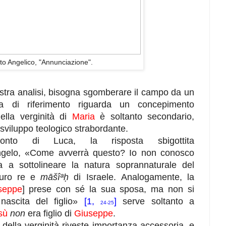
to Angelico, "Annunciazione".
ostra analisi, bisogna sgomberare il campo da un
a di riferimento riguarda un concepimento
della verginità di
Maria
è soltanto secondario,
sviluppo teologico strabordante.
conto di Luca, la risposta sbigottita
'angelo, «Come avverrà questo? Io non conosco
ta a sottolineare la natura soprannaturale del
turo re e
māšîªḥ
di Israele. Analogamente, la
seppe
] prese con sé la sua sposa, ma non si
nascita del figlio»
[1,
]
serve soltanto a
24-25
sù
non
era figlio di
Giuseppe
.
o della verginità riveste importanza accessoria, e