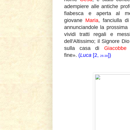
adempiere alle antiche pro
fiabesca e aperta al mer
giovane
Maria
, fanciulla 
annunciandole la prossima m
vividi tratti regali e me
dell'Altissimo; il Signore Dio
sulla casa di
Giacobb
fine».
(
Luca
[2,
])
26-38