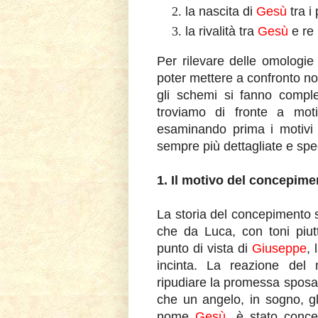
la nascita di
Gesù
tra i
la rivalità tra
Gesù
e re
Per rilevare delle omologie 
poter mettere a confronto no
gli schemi si fanno compl
troviamo di fronte a moti
esaminando prima i motivi 
sempre più dettagliate e spe
1. Il motivo del concepim
La storia del concepimento 
che da Luca, con toni piut
punto di vista di
Giuseppe
, 
incinta. La reazione del 
ripudiare la promessa sposa
che un angelo, in sogno, gli
nome
Gesù
, è stato conc