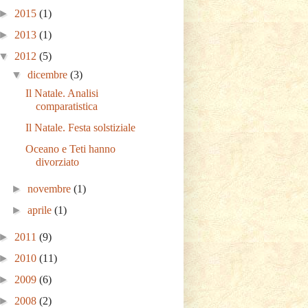
►
2015
(1)
►
2013
(1)
▼
2012
(5)
▼
dicembre
(3)
Il Natale. Analisi
comparatistica
Il Natale. Festa solstiziale
Oceano e Teti hanno
divorziato
►
novembre
(1)
►
aprile
(1)
►
2011
(9)
►
2010
(11)
►
2009
(6)
►
2008
(2)