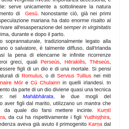
le: serve unicamente a sottolineare la natura
pimento di
Gesù
. Nonostante ciò, già nei primi
a speculazione mariana ha dato enorme risalto al
rrivare all'esasperazione del
semper in virginitatis
ma, durante e dopo il parto.
 soprannaturale, tradizionalmente legato alla
no o salvatore, è talmente diffuso, dall'Irlanda
si la pena di elencarne le infinite ricorrenze
eroi greci, quali
Perseús
,
Hēraklês
,
Thēseús
,
 essere figli di un dio e di una mortale. Si pensi
turali di
Romulus
, o di
Servius Tullius
nei miti
naire Mór
e
Cú Chulainn
in quelli irlandesi. In
mento da parte di un dio diviene quasi una tecnica
iale: nel
Mahābhārata
, le due mogli del
 aver figli dal marito, utilizzano un
mantra
che
re da quale dio farsi mettere incinte.
Kuṃtī
dra
, da cui ha rispettivamente i figli
Yudhiṣṭhira
,
edenza aveva già avuto il primogenito
Karṇa
dal