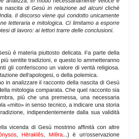
ale analizza, in modo necessariamente veloce e
lla nascita di Gesù in relazione ad alcuni
cliché
ll'India. Il discorso viene qui condotto unicamente
e letteraria e mitologica. Ci limitamo a esporre
esi di lavoro: ai lettori trarre delle conclusioni.
 Gesù è materia piuttosto delicata. Fa parte della
e più sentite tradizioni, e questo lo ammetteranno
nti gli conferiscono un valore di verità religiosa.
ntazione dell'apologesi, o della polemica.
o in analizzare il racconto della nascita di Gesù
 della mitologia comparata. Che quel racconto sia
embra, più che una premessa, una necessaria
ola «mito» in senso tecnico, a indicare una storia
radizione, indipendentemente dalla sua validità
lla vicenda di Gesù mostrino affinità con altre
ónysos
,
Hēraklês
,
Miθra
...) è un'osservazione