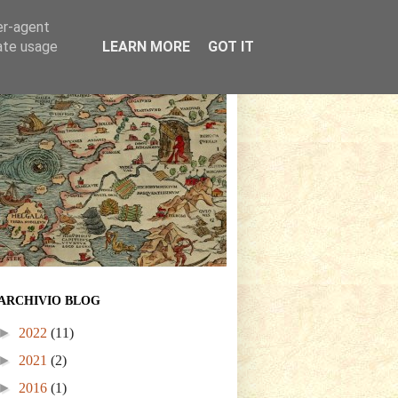
er-agent
rate usage
LEARN MORE
GOT IT
ARCHIVIO BLOG
►
2022
(11)
►
2021
(2)
►
2016
(1)