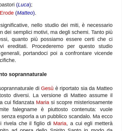
 pastori
(
Luca
)
;
Erode
(
Matteo
)
.
significative, nello studio dei miti, è necessario
n dei semplici motivi, ma degli schemi. Tanto più
essi, quanto più possiamo essere certi che ci
vi ereditati. Procederemo per questo studio
generali, portandoci poi a confrontare vicende
cifiche.
ento soprannaturale
soprannaturale di
Gesù
è riportato sia da Matteo
tosto diversi. La versione di Matteo assume il
la cui fidanzata
Maria
si scopre misteriosamente
mite falegname è piuttosto contenuta: vuole
 senza esporla a un pubblico scandalo. Ma ecco
 rivela che il figlio di
Maria
, a cui egli metterà
epito ad opera dello Spirito Santo in modo da