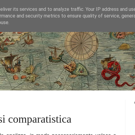
liver its services and to analyze traffic. Your IP address and us
rmance and security metrics to ensure quality of service, gene
blog del Progetto Bifröst
buse.
si comparatistica