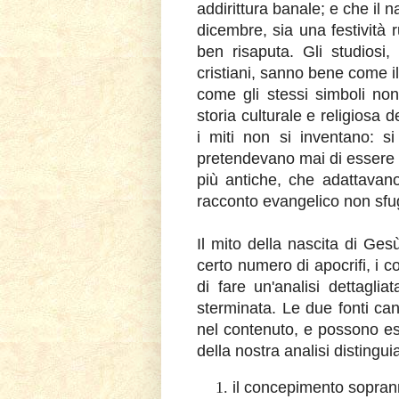
addirittura banale; e che il n
dicembre, sia una festività r
ben risaputa. Gli studiosi,
cristiani, sanno bene come il
come gli stessi simboli non 
storia culturale e religiosa d
i miti non si inventano: si 
pretendevano mai di essere «o
più antiche, che adattavano
racconto evangelico non sfu
Il mito della nascita di Ge
certo numero di apocrifi, i co
di fare un'analisi dettaglia
sterminata. Le due fonti can
nel contenuto, e possono ess
della nostra analisi distingui
il concepimento sopran