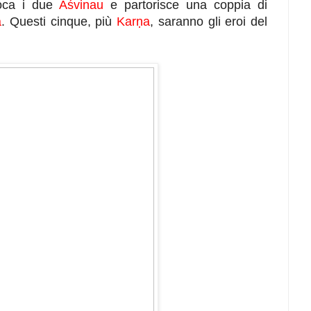
oca i due
Aśvinau
e partorisce una coppia di
a
. Questi cinque, più
Karṇa
, saranno gli eroi del