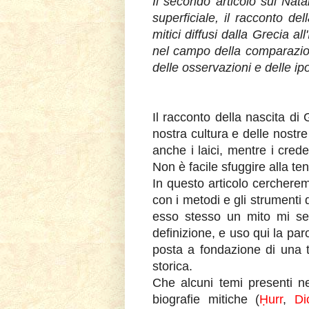
Il secondo articolo sul Nat
superficiale, il racconto de
mitici diffusi dalla Grecia a
nel campo della comparazion
delle osservazioni e delle ipot
Il racconto della nascita di
nostra cultura e delle nostr
anche i laici, mentre i crede
Non è facile sfuggire alla te
In questo articolo cercherem
con i metodi e gli strumenti
esso stesso un mito mi s
definizione, e uso qui la par
posta a fondazione di una t
storica.
Che alcuni temi presenti ne
biografie mitiche (
Ḥurr
,
Di