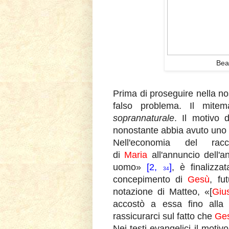
Bea
Prima di proseguire nella n
falso problema. Il mitem
soprannaturale
. Il motivo 
nonostante abbia avuto uno 
Nell'economia del rac
di
Maria
all'annuncio dell
uomo»
[2,
]
, è finalizza
34
concepimento di
Gesù
, fu
notazione di Matteo, «[
Giu
accostò a essa fino alla 
rassicurarci sul fatto che
Ge
Nei testi evangelici il motiv