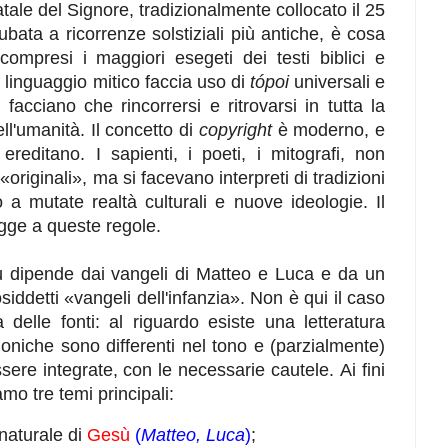
atale del Signore, tradizionalmente collocato il 25
ubata a ricorrenze solstiziali più antiche, è cosa
 compresi i maggiori esegeti dei testi biblici e
 linguaggio mitico faccia uso di
tópoi
universali e
facciano che rincorrersi e ritrovarsi in tutta la
ell'umanità. Il concetto di
copyright
è moderno, e
ereditano. I sapienti, i poeti, i mitografi, non
riginali», ma si facevano interpreti di tradizioni
 a mutate realtà culturali e nuove ideologie. Il
gge a queste regole.
sù dipende dai vangeli di Matteo e Luca e da un
siddetti «vangeli dell'infanzia». Non è qui il caso
ta delle fonti: al riguardo esiste una letteratura
oniche sono differenti nel tono e (parzialmente)
ere integrate, con le necessarie cautele. Ai fini
amo tre temi principali:
naturale di
Gesù
(
Matteo,
Luca
)
;