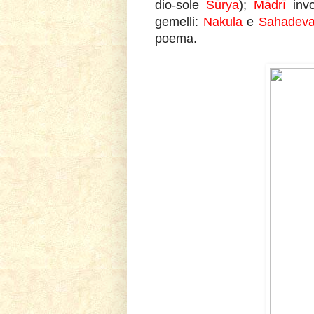
dio-sole
Sūrya
);
Mādrī
inv
gemelli:
Nakula
e
Sahadev
poema.