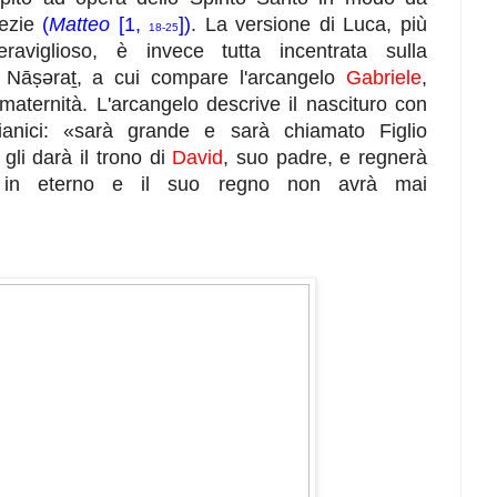
fezie
(
Matteo
[1,
]
)
. La versione di Luca, più
18-25
aviglioso, è invece tutta incentrata sulla
di Nāṣǝraṯ, a cui compare l'arcangelo
Gabriele
,
aternità. L'arcangelo descrive il nascituro con
ssianici: «sarà grande e sarà chiamato Figlio
 gli darà il trono di
David
, suo padre, e regnerà
e
in eterno e il suo regno non avrà mai