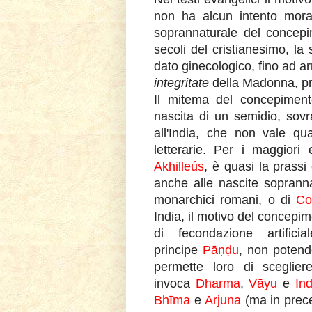
non ha alcun intento mora
soprannaturale del conce
secoli del cristianesimo, l
dato ginecologico, fino ad a
integritate
della Madonna, pri
Il mitema del concepimento
nascita di un semidio, sovra
all'India, che non vale qua
letterarie. Per i maggiori 
Akhilleús
, è quasi la prassi
anche alle nascite sopranna
monarchici romani, o di
Co
India, il motivo del concepi
di fecondazione artific
principe
Pāṇḍu
, non potendo
permette loro di sceglie
invoca
Dharma
,
Vāyu
e
In
Bhīma
e
Arjuna
(ma in prec