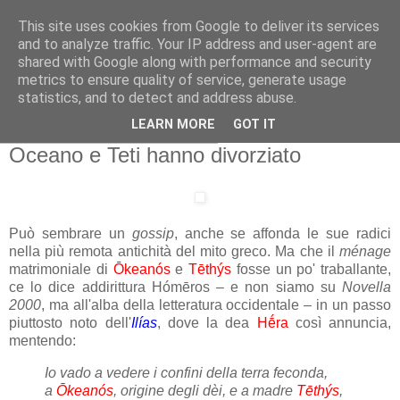
This site uses cookies from Google to deliver its services
Gangleri - Il blog del
and to analyze traffic. Your IP address and user-agent are
shared with Google along with performance and security
Progetto Bifröst
metrics to ensure quality of service, generate usage
statistics, and to detect and address abuse.
LEARN MORE
GOT IT
mercoledì 19 dicembre 2012
Oceano e Teti hanno divorziato
Può sembrare un
gossip
, anche se affonda le sue radici
nella più remota antichità del mito greco. Ma che il
ménage
matrimoniale di
Ōkeanós
e
Tēthýs
fosse un po' traballante,
ce lo dice addirittura Hómēros – e non siamo su
Novella
2000
, ma all'alba della letteratura occidentale – in un passo
piuttosto noto dell'
Ilías
, dove la dea
Hḗra
così annuncia,
mentendo:
Io vado a vedere i confini della terra feconda,
a
Ōkeanós
, origine degli dèi, e a madre
Tēthýs
,