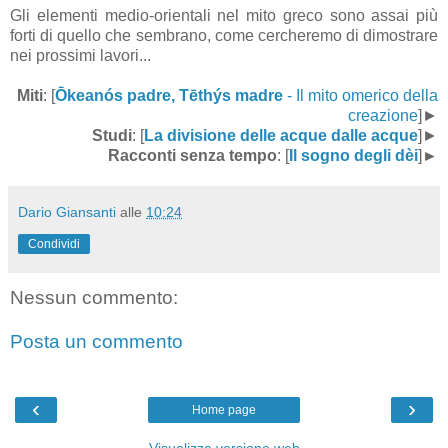
Gli elementi medio-orientali nel mito greco sono assai più
forti di quello che sembrano, come cercheremo di dimostrare
nei prossimi lavori...
Miti
: [
Ōkeanós padre, Tēthýs madre
- Il mito omerico della
creazione
]►
Studi
: [
La divisione delle acque dalle acque
]►
Racconti senza tempo
:
[
Il sogno degli dèi
]
►
Dario Giansanti
alle
10:24
Condividi
Nessun commento:
Posta un commento
‹
›
Home page