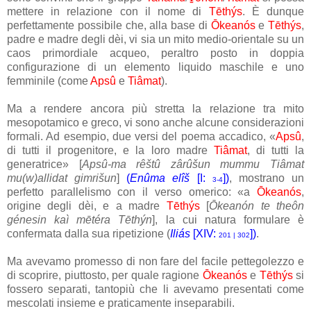
mettere in relazione con il nome di
Tēthýs
. È dunque
perfettamente possibile che, alla base di
Ōkeanós
e
Tēthýs
,
padre e madre degli dèi, vi sia un mito medio-orientale su un
caos primordiale acqueo, peraltro posto in doppia
configurazione di un elemento liquido maschile e uno
femminile (come
Apsû
e
Tiâmat
).
Ma a rendere ancora più stretta la relazione tra mito
mesopotamico e greco, vi sono anche alcune considerazioni
formali. Ad esempio, due versi del poema accadico, «
Apsû
,
di tutti il progenitore, e la loro madre
Tiâmat
, di tutti la
generatrice» [
Apsû-ma rêštû zârûšun mummu Tiâmat
mu(w)allidat gimrišun
]
(
Enûma elîš
[I:
])
, mostrano un
3-4
perfetto parallelismo con il verso omerico: «a
Ōkeanós
,
origine degli dèi, e a madre
Tēthýs
[
Ōkeanón te theôn
génesin kaì mētéra Tēthýn
], la cui natura formulare è
confermata dalla sua ripetizione
(
Iliás
[XIV:
])
.
201 | 302
Ma avevamo promesso di non fare del facile pettegolezzo e
di scoprire, piuttosto, per quale ragione
Ōkeanós
e
Tēthýs
si
fossero separati, tantopiù che li avevamo presentati come
mescolati insieme e praticamente inseparabili.