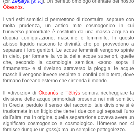
(cfr.
Zə
ḵ
aryā
[9:
]
). Un perfetto omologo orientale del nostro
10
Ōkeanós
.
I vari esiti semitici ci permettono di ricostruire, seppure con
molta prudenza, un antico mito cosmogonico in cui
l'universo primordiale è costituito da una massa acquea in
doppia configurazione, maschile e femminile. In questo
abisso liquido nascono le divinità, che poi provvedono a
separare i loro genitori. Le acque femminili vengono spinte
in cielo, per formare la volta delle acque superiori, quelle
che, secondo la cosmologia semitica, «sono sopra il
firmamento» e si rivelano attraverso la pioggia; le acque
maschili vengono invece respinte ai confini della terra, dove
formano l'oceano esterno che circonda il mondo.
Il «divorzio» di
Ōkeanós
e
Tēthýs
sembra riecheggiare la
divisione delle acque primordiali presente nei miti semitici.
In Grecia, perduto il senso del racconto, tale divisione si è
trasformata in un litigio che tiene i due coniugi separati l'uno
dall'altra; ma in origine, quella separazione doveva avere un
significato cosmogonico e cosmologico. Hómēros non ci
fornisce dunque un
gossip
ma un semplice pettegolezzo.