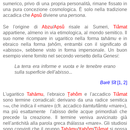
sumerico, privo di una propria personalità, rimane fissato in
una pura concezione cosmologica. È solo nella tradizione
accadica che
Apsû
diviene una
persona
.
Se l'origine di
Abzu
/
Apsû
risale ai Sumeri,
Tiâmat
appartiene, almeno in via etimologica, al mondo semitico. Il
suo nome ricompare in ugaritico nella forma
tahāmu
e in
ebraico nella forma
t
ǝhôm
, entrambi con il significato di
«abisso», sebbene visto in forma impersonale. Un buon
esempio viene fornito nel secondo versetto della
Genesi
:
La terra era informe e vuota e le tenebre erano
sulla superficie dell'abisso...
Bǝrēʾšît
[1,
2
]
L'ugaritico
Tahāmu
, l'ebraico
Ṯəhôm
e l'accadico
Tiâmat
sono termine corradicali: derivano da una radice semitica
, che indica il «mare» (cfr. accadico
tiamtu/tâmtu
«mare»),
THM
ma più esattamente l'abisso delle acque primordiali che
precede la creazione. Il termine veniva avvicinato già
nell'antichità alla parola greca
thálassa
«mare». Gli studiosi
sono convinti che il gruppo
Tahāmu
/
ǝhôm
/
Tiâmat
si possa
Ṯ