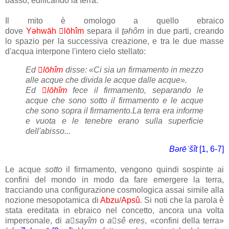
basso, edificando la terra.
Il mito è omologo a quello ebraico
dove
Yəhwāh
lōhîm
separa il
t
ǝhôm
in due parti, creando
lo spazio per la successiva creazione, e tra le due masse
d'acqua interpone l'intero cielo stellato:
Ed
lōhîm
disse: «Ci sia un firmamento in mezzo
alle acque che divida le acque dalle acque».
Ed
lōhîm
fece il firmamento, separando le
acque che sono sotto il firmamento e le acque
che sono sopra il firmamento.La terra era informe
e vuota e le tenebre erano sulla superficie
dell'abisso...
Bǝrēʾšît
[1,
6-7
]
Le acque
sotto
il firmamento, vengono quindi sospinte ai
confini del mondo in modo da fare emergere la terra,
tracciando una configurazione cosmologica assai simile alla
nozione mesopotamica di
Abzu
/
Apsû
. Si noti che la parola è
stata ereditata in ebraico nel concetto, ancora una volta
impersonale, di
asayîm
o
asê ereṣ
, «confini della terra»