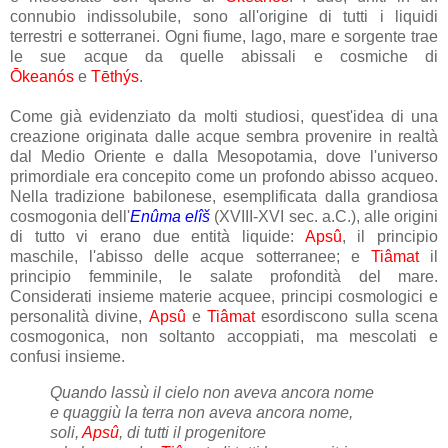
connubio indissolubile, sono all'origine di tutti i liquidi
terrestri e sotterranei. Ogni fiume, lago, mare e sorgente trae
le sue acque da quelle abissali e cosmiche di
Ōkeanós
e
Tēthýs
.
Come già evidenziato da molti studiosi, quest'idea di una
creazione originata dalle acque sembra provenire in realtà
dal Medio Oriente e dalla Mesopotamia, dove l'universo
primordiale era concepito come un profondo abisso acqueo.
Nella tradizione babilonese, esemplificata dalla grandiosa
cosmogonia dell'
Enûma elîš
(XVIII-XVI sec. a.C.), alle origini
di tutto vi erano due entità liquide:
Apsû
, il principio
maschile, l'abisso delle acque sotterranee; e
Tiâmat
il
principio femminile, le salate profondità del mare.
Considerati insieme materie acquee, principi cosmologici e
personalità divine,
Apsû
e
Tiâmat
esordiscono sulla scena
cosmogonica, non soltanto accoppiati, ma mescolati e
confusi insieme.
Quando lassù il cielo non aveva ancora nome
e quaggiù la terra non aveva ancora nome,
soli,
Apsû
, di tutti il progenitore