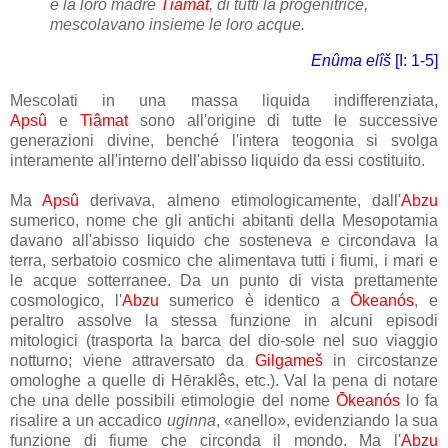
e la loro madre
Tiâmat
, di tutti la progenitrice,
mescolavano insieme le loro acque.
Enûma elîš
[I: 1-5]
Mescolati in una massa liquida indifferenziata,
Apsû
e
Tiâmat
sono all'origine di tutte le successive
generazioni divine, benché l'intera teogonia si svolga
interamente all'interno dell'abisso liquido da essi costituito.
Ma
Apsû
derivava, almeno etimologicamente, dall'
Abzu
sumerico, nome che gli antichi abitanti della Mesopotamia
davano all'abisso liquido che sosteneva e circondava la
terra, serbatoio cosmico che alimentava tutti i fiumi, i mari e
le acque sotterranee. Da un punto di vista prettamente
cosmologico, l'
Abzu
sumerico è identico a
Ōkeanós
, e
peraltro assolve la stessa funzione in alcuni episodi
mitologici (trasporta la barca del dio-sole nel suo viaggio
notturno; viene attraversato da
Gilgameš
in circostanze
omologhe a quelle di
Hēraklês
, etc.). Val la pena di notare
che una delle possibili etimologie del nome
Ōkeanós
lo fa
risalire a un accadico
uginna
, «anello», evidenziando la sua
funzione di fiume che circonda il mondo. Ma l'
Abzu