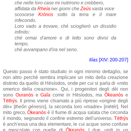
che nelle loro case mi nutrirono e crebbero,
affidata da
Rheía
nei giorni che
Zeús
vasta voce
scoscese
Krónos
sotto la terra e il mare
infecondo.
Loro vado a trovare, ché scioglierò un dissidio
infinito:
ché ormai d'amore e di letto sono divisi da
tempo,
ché avvampano d'ira nel seno.
Ilías
[XIV: 200-207]
Questo passo è stato studiato in ogni minimo dettaglio, se
non altro perché sembra implicare un mito della creazione
distinto da quello di Hēsíodos, onde per cui si parla di «mito
omerico della creazione». Qui, i progenitori degli dèi non
sono
Ouranós
e
Gaîa
come in Hēsíodos, ma
Ōkeanós
e
Tēthýs
. Il primo viene chiamato a più riprese «origine degli
dèi» [
theôn génesis
], la seconda loro «madre» [
mētér
].
Nel
mito greco,
Ōkeanós
è il fiume di acqua salata che circonda
il mondo, segnando il confine estremo dell'universo.
Tēthýs
è anch'essa una dea elementare, le cui acque sono confuse
e mescolate con quelle di
Ōkeanós
. I due, uniti in un