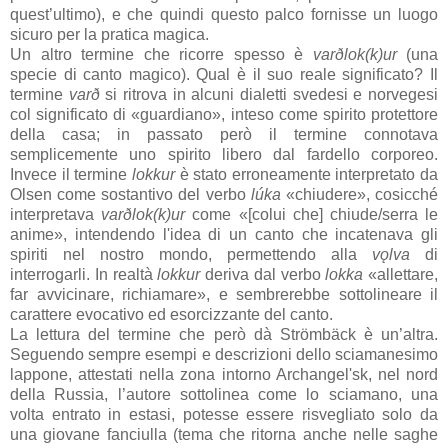
quest’ultimo), e che quindi questo palco fornisse un luogo
sicuro per la pratica magica.
Un altro termine che ricorre spesso è
varðlok(k)ur
(una
specie di canto magico). Qual è il suo reale significato? Il
termine
varð
si ritrova in alcuni dialetti svedesi e norvegesi
col significato di «guardiano», inteso come spirito protettore
della casa; in passato però il termine connotava
semplicemente uno spirito libero dal fardello corporeo.
Invece il termine
lokkur
è stato erroneamente interpretato da
Olsen come sostantivo del verbo
lúka
«chiudere», cosicché
interpretava
varðlok(k)ur
come «[colui che] chiude/serra le
anime», intendendo l'idea di un canto che incatenava gli
spiriti nel nostro mondo, permettendo alla
vǫlva
di
interrogarli. In realtà
lokkur
deriva dal verbo
lokka
«allettare,
far avvicinare, richiamare», e sembrerebbe sottolineare il
carattere evocativo ed esorcizzante del canto.
La lettura del termine che però dà Strömbäck è un’altra.
Seguendo sempre esempi e descrizioni dello sciamanesimo
lappone, attestati nella zona intorno Archangel'sk, nel nord
della Russia, l’autore sottolinea come lo sciamano, una
volta entrato in estasi, potesse essere risvegliato solo da
una giovane fanciulla (tema che ritorna anche nelle saghe