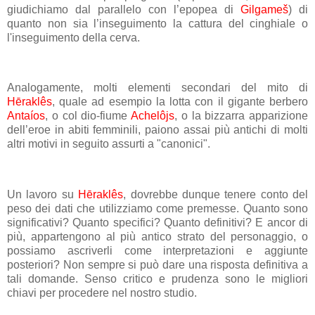
giudichiamo dal parallelo con l’epopea di
Gilgameš
) di
quanto non sia l’inseguimento la cattura del cinghiale o
l'inseguimento della cerva.
Analogamente, molti elementi secondari del mito di
Hēraklês
, quale ad esempio la lotta con il gigante berbero
Antaíos
, o col dio-fiume
Achelôjs
, o la bizzarra apparizione
dell’eroe in abiti femminili, paiono assai più antichi di molti
altri motivi in seguito assurti a "canonici".
Un lavoro su
Hēraklês
, dovrebbe dunque tenere conto del
peso dei dati che utilizziamo come premesse. Quanto sono
significativi? Quanto specifici? Quanto definitivi? E ancor di
più, appartengono al più antico strato del personaggio, o
possiamo ascriverli come interpretazioni e aggiunte
posteriori? Non sempre si può dare una risposta definitiva a
tali domande. Senso critico e prudenza sono le migliori
chiavi per procedere nel nostro studio.