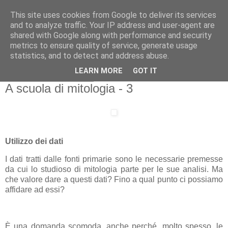
This site uses cookies from Google to deliver its services
Gangleri - Il blog del
and to analyze traffic. Your IP address and user-agent are
shared with Google along with performance and security
Progetto Bifröst
metrics to ensure quality of service, generate usage
statistics, and to detect and address abuse.
LEARN MORE
GOT IT
sabato 5 marzo 2011
A scuola di mitologia - 3
Utilizzo dei dati
I dati tratti dalle fonti primarie sono le necessarie premesse
da cui lo studioso di mitologia parte per le sue analisi. Ma
che valore dare a questi dati? Fino a qual punto ci possiamo
affidare ad essi?
È una domanda scomoda, anche perché, molto spesso, le