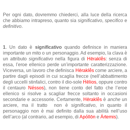
Per ogni dato, dovremmo chiederci, alla luce della ricerca
che abbiamo intrapreso, quanto sia
significativo
,
specifico
e
definitivo
.
1
. Un dato è
significativo
quando definisce in maniera
importante un mito o un personaggio. Ad esempio, la clava è
un attributo
significativo
nella figura di
Hēraklês
: senza di
essa, l'eroe ellenico perde un'importante caratterizzazione.
Viceversa, un lavoro che definisca
Hēraklês
come arciere, a
partire dagli episodi in cui scaglia frecce (nell’abbattimento
degli uccelli stinfalici, contro il dio-sole
H́ēlios
, oppure contro
il centauro
Néssos
), non tiene conto del fatto che l’eroe
ellenico si risolve a scagliar frecce soltanto in occasioni
secondarie e accessorie. Certamente,
Hēraklês
è
anche
un
arciere, ma il tratto non è
significativo
, in quanto il
personaggio non è mai definito dalla sua abilità nell’uso
dell’arco (al contrario, ad esempio, di
Apóllōn
e
Ártemis
).