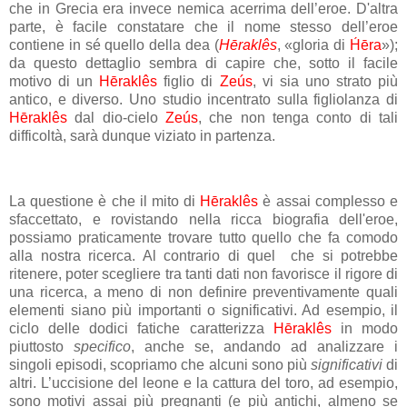
che in Grecia era invece nemica acerrima dell’eroe. D'altra
parte, è facile constatare che il nome stesso dell’eroe
contiene in sé quello della dea (
Hēraklês
, «gloria di
H́ēra
»);
da questo dettaglio sembra di capire che, sotto il facile
motivo di un
Hēraklês
figlio di
Zeús
, vi sia uno strato più
antico, e diverso. Uno studio incentrato sulla figliolanza di
Hēraklês
dal dio-cielo
Zeús
, che non tenga conto di tali
difficoltà, sarà dunque viziato in partenza.
La questione è che il mito di
Hēraklês
è assai complesso e
sfaccettato, e rovistando nella ricca biografia dell'eroe,
possiamo praticamente trovare tutto quello che fa comodo
alla nostra ricerca. Al contrario di quel che si potrebbe
ritenere, poter scegliere tra tanti dati non favorisce il rigore di
una ricerca, a meno di non definire preventivamente quali
elementi siano più importanti o significativi. Ad esempio, il
ciclo delle dodici fatiche caratterizza
Hēraklês
in modo
piuttosto
specifico
, anche se, andando ad analizzare i
singoli episodi, scopriamo che alcuni sono più
significativi
di
altri. L’uccisione del leone e la cattura del toro, ad esempio,
sono motivi assai più pregnanti (e più antichi, almeno se