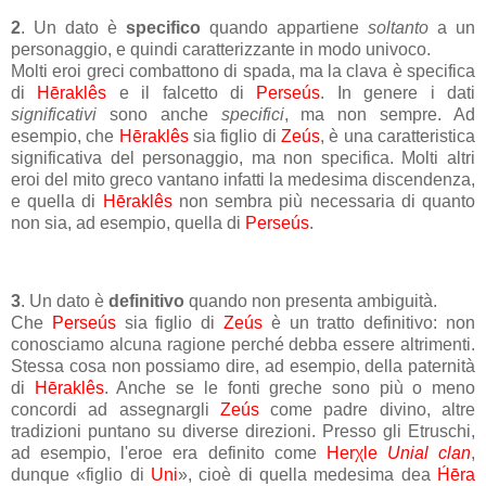
2
. Un dato è
specifico
quando appartiene
soltanto
a un
personaggio, e quindi caratterizzante in modo univoco.
Molti eroi greci combattono di spada, ma la clava è specifica
di
Hēraklês
e il falcetto di
Perseús
. In genere i dati
significativi
sono anche
specifici
, ma non sempre. Ad
esempio, che
Hēraklês
sia figlio di
Zeús
, è una caratteristica
significativa del personaggio, ma non specifica. Molti altri
eroi del mito greco vantano infatti la medesima discendenza,
e quella di
Hēraklês
non sembra più necessaria di quanto
non sia, ad esempio, quella di
Perseús
.
3
. Un dato è
definitivo
quando non presenta ambiguità.
Che
Perseús
sia figlio di
Zeús
è un tratto definitivo: non
conosciamo alcuna ragione perché debba essere altrimenti.
Stessa cosa non possiamo dire, ad esempio, della paternità
di
Hēraklês
. Anche se le fonti greche sono più o meno
concordi ad assegnargli
Zeús
come padre divino, altre
tradizioni puntano su diverse direzioni. Presso gli Etruschi,
ad esempio, l'eroe era definito come
Herχle
Unial clan
,
dunque «figlio di
Uni
», cioè di quella medesima dea
H́ēra