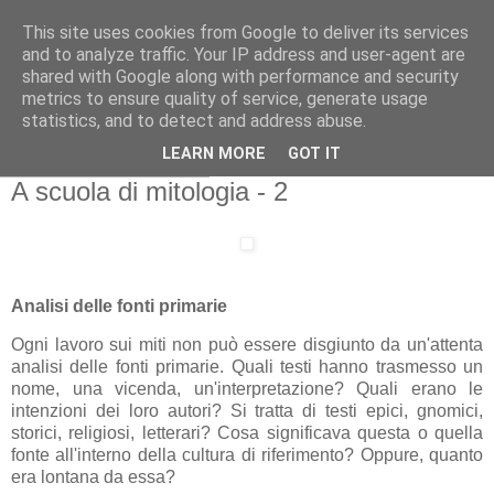
This site uses cookies from Google to deliver its services
Gangleri - Il blog del
and to analyze traffic. Your IP address and user-agent are
shared with Google along with performance and security
Progetto Bifröst
metrics to ensure quality of service, generate usage
statistics, and to detect and address abuse.
LEARN MORE
GOT IT
venerdì 4 marzo 2011
A scuola di mitologia - 2
Analisi delle fonti primarie
Ogni lavoro sui miti non può essere disgiunto da un'attenta
analisi delle fonti primarie. Quali testi hanno trasmesso un
nome, una vicenda, un'interpretazione? Quali erano le
intenzioni dei loro autori? Si tratta di testi epici, gnomici,
storici, religiosi, letterari? Cosa significava questa o quella
fonte all'interno della cultura di riferimento? Oppure, quanto
era lontana da essa?