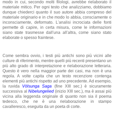
modo in cui, secondo molti filologi, avrebbe rielaborato il
materiale mitico. Per ogni testo che analizziamo, dobbiamo
dunque chiederci quanto il suo autore abbia compreso del
materiale originario e in che modo lo abbia, consciamente o
inconsciamente, deformato. L'analisi incrociata delle fonti
permette di capire, in certa misura, come le informazioni
siano state trasmesse dall'una all'altra, come siano stato
elaborate o spesso fraintese.
Come sembra ovvio, i testi più antichi sono più vicini alle
culture di riferimento, mentre quelli più recenti presentano un
più alto grado di interpretazione e rielaborazione letteraria.
Questo è vero nella maggior parte dei casi, ma non è una
regola. A volte capita che un testo recenziore contenga
elementi più antichi rispetto ad uno precedente. Ad esempio,
la ruvida
Völsunga Saga
(fine XIII sec.) è sicuramente
successiva al
Nibelungelied
(inizio XIII sec.), ma è assai più
vicina alla leggenda originale di quanto non sia il poema
tedesco, che ne è una rielaborazione in stampo
cavalleresco, eseguita da un poeta di corte.