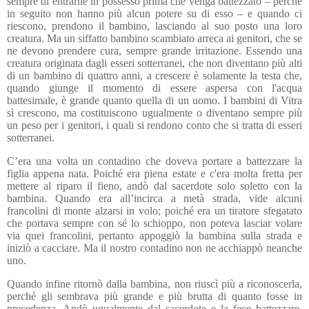
sempre di entrarne in possesso prima che venga battezzato – perché
in seguito non hanno più alcun potere su di esso – e quando ci
riescono, prendono il bambino, lasciando al suo posto una loro
creatura. Ma un siffatto bambino scambiato arreca ai genitori, che se
ne devono prendere cura, sempre grande irritazione. Essendo una
creatura originata dagli esseri sotterranei, che non diventano più alti
di un bambino di quattro anni, a crescere è solamente la testa che,
quando giunge il momento di essere aspersa con l'acqua
battesimale, è grande quanto quella di un uomo. I bambini di Vitra
sì crescono, ma costituiscono ugualmente o diventano sempre più
un peso per i genitori, i quali si rendono conto che si tratta di esseri
sotterranei.
C’era una volta un contadino che doveva portare a battezzare la
figlia appena nata. Poiché era piena estate e c'era molta fretta per
mettere al riparo il fieno, andò
dal sacerdote
solo soletto con la
bambina. Quando era all’incirca a metà strada, vide alcuni
francolini di monte alzarsi in volo; poiché era un tiratore sfegatato
che portava sempre con sé lo schioppo, non poteva lasciar volare
via quei francolini, pertanto appoggiò la bambina sulla strada e
iniziò a cacciare. Ma il nostro contadino non ne acchiappò neanche
uno.
Quando infine ritornò dalla bambina, non riuscì più a riconoscerla,
perché gli sembrava più grande e più brutta di quanto fosse in
precedenza. Andò ugualmente dal sacerdote e la fece battezzare.