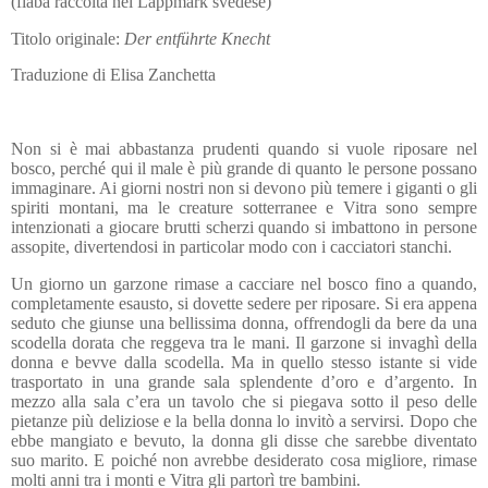
(fiaba raccolta nel Lappmark svedese)
Titolo originale:
Der entführte Knecht
Traduzione di Elisa Zanchetta
Non si è mai abbastanza prudenti quando si vuole riposare nel
bosco, perché qui il male è più grande di quanto le persone possano
immaginare. Ai giorni nostri non si devono più temere i giganti o gli
spiriti montani, ma le creature sotterranee e Vitra sono sempre
intenzionati a giocare brutti scherzi quando si imbattono in persone
assopite, divertendosi in particolar modo con i cacciatori stanchi.
Un giorno un garzone rimase a cacciare nel bosco fino a quando,
completamente esausto, si dovette sedere per riposare. Si era appena
seduto che giunse una bellissima donna, offrendogli da bere da una
scodella dorata che reggeva tra le mani. Il garzone si invaghì della
donna e bevve dalla scodella. Ma in quello stesso istante si vide
trasportato in una grande sala splendente d’oro e d’argento. In
mezzo alla sala c’era un tavolo che si piegava sotto il peso delle
pietanze più deliziose e la bella donna lo invitò a servirsi. Dopo che
ebbe mangiato e bevuto, la donna gli disse che sarebbe diventato
suo marito. E poiché non avrebbe desiderato cosa migliore, rimase
molti anni tra i monti e Vitra gli partorì tre bambini.