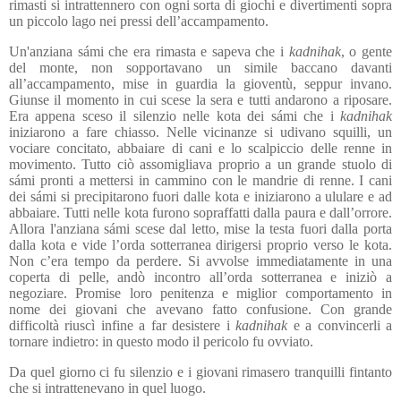
rimasti si intrattennero con ogni sorta di giochi e divertimenti sopra
un piccolo lago nei pressi dell’accampamento.
Un'anziana sámi
che era rimasta e sapeva che i
kadnihak
, o gente
del monte, non sopportavano un simile baccano davanti
all’accampamento, mise in guardia la gioventù, seppur invano.
Giunse il momento in cui scese la sera e tutti andarono a riposare.
Era appena sceso il silenzio nelle kota dei s
ámi che i
kadnihak
iniziarono a fare chiasso. Nelle vicinanze si udivano squilli, un
vociare concitato, abbaiare di cani e lo scalpiccio delle renne in
movimento. Tutto ciò assomigliava proprio a un grande stuolo di
sámi pronti a mettersi in cammino con le mandrie di renne. I cani
dei sámi si precipitarono fuori dalle kota e iniziarono a ululare e ad
abbaiare. Tutti nelle kota furono sopraffatti dalla paura e dall’orrore.
Allora l'anziana sámi scese dal letto, mise la testa fuori dalla porta
dalla kota e vide l’orda sotterranea dirigersi proprio verso le kota.
Non c’era tempo da perdere. Si avvolse immediatamente in una
coperta di pelle, andò incontro all’orda sotterranea e iniziò a
negoziare. Promise loro penitenza e miglior comportamento in
nome dei giovani che avevano fatto confusione. Con grande
difficoltà riuscì infine a far desistere i
kadnihak
e a convincerli a
tornare indietro: in questo modo il pericolo fu ovviato.
Da quel giorno ci fu silenzio e i giovani rimasero tranquilli fintanto
che si intrattenevano in quel luogo.