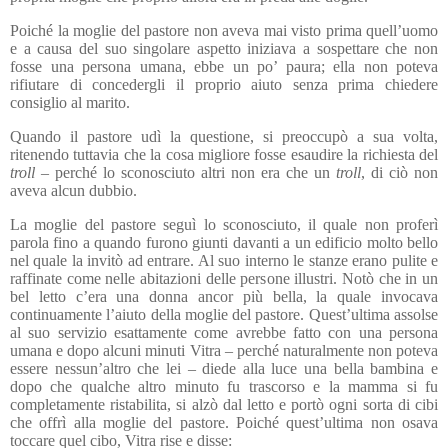
Poiché la moglie del pastore non aveva mai visto prima quell’uomo
e a causa del suo singolare aspetto iniziava a sospettare che non
fosse una persona umana, ebbe un po’ paura; ella non poteva
rifiutare di concedergli il proprio aiuto senza prima chiedere
consiglio al marito.
Quando il pastore udì la questione, si preoccupò a sua volta,
ritenendo tuttavia che la cosa migliore fosse esaudire la richiesta del
troll
– perché lo sconosciuto altri non era che un
troll
, di ciò non
aveva alcun dubbio.
La moglie del pastore seguì lo sconosciuto, il quale non proferì
parola fino a quando furono giunti davanti a un edificio molto bello
nel quale la invitò ad entrare. Al suo interno le stanze erano pulite e
raffinate come nelle abitazioni delle persone illustri. Notò che in un
bel letto c’era una donna ancor più bella, la quale invocava
continuamente l’aiuto della moglie del pastore. Quest’ultima assolse
al suo servizio esattamente come avrebbe fatto con una persona
umana e dopo alcuni minuti Vitra – perché naturalmente non poteva
essere nessun’altro che lei – diede alla luce una bella bambina e
dopo che qualche altro minuto fu trascorso e la mamma si fu
completamente ristabilita, si alzò dal letto e portò ogni sorta di cibi
che offrì alla moglie del pastore. Poiché quest’ultima non osava
toccare quel cibo, Vitra rise e disse: