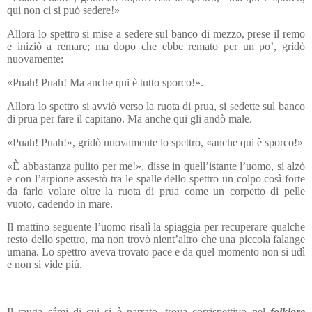
qui non ci si può sedere!»
Allora lo spettro si mise a sedere sul banco di mezzo, prese il remo
e iniziò a remare; ma dopo che ebbe remato per un po’, gridò
nuovamente:
«Puah! Puah! Ma anche qui è tutto sporco!».
Allora lo spettro si avviò verso la ruota di prua, si sedette sul banco
di prua per fare il capitano. Ma anche qui gli andò male.
«Puah! Puah!», gridò nuovamente lo spettro, «anche qui è sporco!»
«È abbastanza pulito per me!», disse in quell’istante l’uomo, si alzò
e con l’arpione assestò tra le spalle dello spettro un colpo così forte
da farlo volare oltre la ruota di prua come un corpetto di pelle
vuoto, cadendo in mare.
Il mattino seguente l’uomo risalì la spiaggia per recuperare qualche
resto dello spettro, ma non trovò nient’altro che una piccola falange
umana. Lo spettro aveva trovato pace e da quel momento non si udì
e non si vide più.
Il rauga
sámi di cui si
è narrato, trova corrispettivo nel
folklore