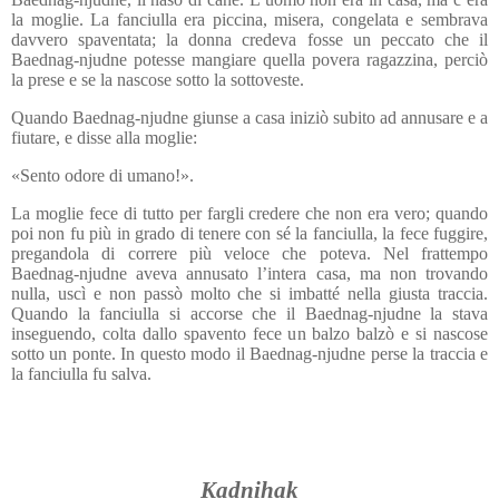
la moglie. La fanciulla era piccina, misera, congelata e sembrava
davvero spaventata; la donna credeva fosse un peccato che il
Baednag-njudne potesse mangiare quella povera ragazzina, perciò
la prese e se la nascose sotto la sottoveste.
Quando Baednag-njudne giunse a casa iniziò subito ad annusare e a
fiutare, e disse alla moglie:
«Sento odore di umano!».
La moglie fece di tutto per fargli credere che non era vero; quando
poi non fu più in grado di tenere con sé la fanciulla, la fece fuggire,
pregandola di correre più veloce che poteva. Nel frattempo
Baednag-njudne aveva annusato l’intera casa, ma non trovando
nulla, uscì e non passò molto che si imbatté nella giusta traccia.
Quando la fanciulla si accorse che il Baednag-njudne la stava
inseguendo, colta dallo spavento fece un balzo balzò e si nascose
sotto un ponte. In questo modo il Baednag-njudne perse la traccia e
la fanciulla fu salva.
Kadnihak