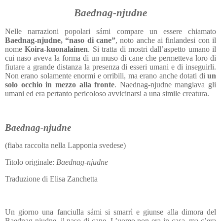
Baednag-njudne
Nelle narrazioni popolari sámi compare un essere chiamato
Baednag-njudne, “naso di cane”
, noto anche ai finlandesi con il
nome
Koira-kuonalainen
. Si tratta di mostri dall’aspetto umano il
cui naso aveva la forma di un muso di cane che permetteva loro di
fiutare a grande distanza la presenza di esseri umani e di inseguirli.
Non erano solamente enormi e orribili, ma erano anche dotati di
un
solo occhio in mezzo alla fronte
. Naednag-njudne mangiava gli
umani ed era pertanto pericoloso avvicinarsi a una simile creatura.
Baednag-njudne
(fiaba raccolta nella Lapponia svedese)
Titolo originale:
Baednag-njudne
Traduzione di Elisa Zanchetta
Un giorno una fanciulla sámi si smarrì e giunse alla dimora del
Baednag-njudne, il naso di cane. L’uomo non era in casa, ma c’era