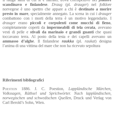
scandinavo e finlandese
.
Draug
(pl.
drauger
) nel
folklore
norvegese è uno spettro che appare a chi è
destinato a morire
presto in mare
, specialmente annegato. La scena in cui i
drauger
combattono con i morti della terra è un motivo leggendario. I
drauger
erano
piccoli e corpulenti come mucchi di fieno
,
completamente coperti da
impermeabili di tela cerata
, avevano
vesti di pelle e
stivali da marinaio e grandi guanti
che quasi
toccavano terra. Al posto della testa e dei capelli avevano un
ammasso d’alghe
. Il finlandese
raukka
(pl.
raukat
) designa
l’anima di una vittima del mare che non ha ricevuto sepoltura
Riferimenti bibliografici
Poestion
1886. J. C. Poestion,
Lappländische Märchen,
Volkssagen, Räthsel und Sprichwörter. Nach lappländischen,
norwegischen und schwedischen Quellen
, Druck und Verlag von
Carl Berold’s Sohn, Wien.