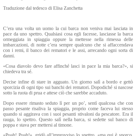
Traduzione dal tedesco di Elisa Zanchetta
C’era una volta un uomo la cui barca non veniva mai lasciata in
pace da uno spettro. Qualsiasi cosa egli facesse, lasciasse la barca
ormeggiata in spiaggia oppure la mettesse nella rimessa delle
imbarcazioni, di notte c’era sempre qualcuno che si affaccendava
con i remi, il banco dei rematori e le assi, arrecando ogni sorta di
danni.
«Cosa diavolo devo fare affinché lasci in pace la mia barca?», si
chiedeva tra sé.
Decise infine di stare in agguato. Un giorno salì a bordo e gettò
sporcizia di ogni tipo sui banchi dei rematori. Dopodiché si nascose
sotto la ruota di prua e attese ciò che sarebbe accaduto.
Dopo essere rimasto seduto lì per un po’, sentì qualcosa che con
passo pesante risaliva la spiaggia, proprio come faceva lui stesso
quando si aggirava con i suoi pesanti stivaloni da pescatore. Era il
rauga, lo spettro. Questo salì nella barca, si sedette sul banco di
poppa e stava per mettersi al timone.
«Puah! Puah!», gridò all’improvviso lo spettro, «ma qui è sporco,