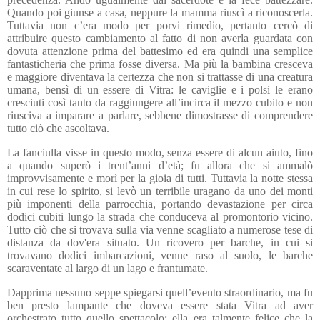
Quando poi giunse a casa, neppure la mamma riuscì a riconoscerla.
Tuttavia non c’era modo per porvi rimedio, pertanto cercò di
attribuire questo cambiamento al fatto di non averla guardata con
dovuta attenzione prima del battesimo ed era quindi una semplice
fantasticheria che prima fosse diversa. Ma più la bambina cresceva
e maggiore diventava la certezza che non si trattasse di una creatura
umana, bensì di un essere di Vitra: le caviglie e i polsi le erano
cresciuti così tanto da raggiungere all’incirca il mezzo cubito e non
riusciva a imparare a parlare, sebbene dimostrasse di comprendere
tutto ciò che ascoltava.
La fanciulla visse in questo modo, senza essere di alcun aiuto, fino
a quando superò i trent’anni d’età; fu allora che si ammalò
improvvisamente e morì per la gioia di tutti. Tuttavia la notte stessa
in cui rese lo spirito, si levò un terribile uragano da uno dei monti
più imponenti della parrocchia, portando devastazione per circa
dodici cubiti lungo la strada che conduceva al promontorio vicino.
Tutto ciò che si trovava sulla via venne scagliato a numerose tese di
distanza da dov'era situato. Un ricovero per barche, in cui si
trovavano dodici imbarcazioni, venne raso al suolo, le barche
scaraventate al largo di un lago e frantumate.
Dapprima nessuno seppe spiegarsi quell’evento straordinario, ma fu
ben presto lampante che doveva essere stata Vitra ad aver
orchestrato tutto quello spettacolo: ella era talmente felice che la