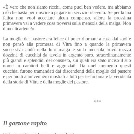
«È vero che non siamo ricchi, come puoi ben vedere, ma abbiamo
ciò che basta per riuscire a pagare un servizio ricevuto. Se per la tua
fatica non vuoi accettare alcun compenso, allora la prossima
primavera vai a vedere cosa troverai sulla mensola della malga. Non
dimenticartene!».
La moglie del pastore era felice di poter ritornare a casa dai suoi e
non pensò alla promessa di Vitra fino a quando la primavera
successiva andò nella loro malga e sulla mensola trovò mezza
dozzina di cucchiai da tavola in argento puro, straordinariamente
più grandi e splendidi del consueto, sui quali era stato inciso il suo
nome in caratteri belli e aggraziati. Da quel momento questi
cucchiai furono tramandati dai discendenti della moglie del pastore
e per molti anni vennero mostrati a tutti per testimoniare la veridicità
della storia di Vitra e della moglie del pastore.
***
Il garzone rapito