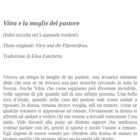
Vitra e la moglie del pastore
(fiaba raccolta nel Lappmark svedese)
Titolo originale:
Vitra und die Pfarrersfrau
.
Traduzione di Elisa Zanchetta
Viveva un tempo la moglie di un pastore, una levatrice talmente
abile che non se ne trovava una pari neanche cercando in tutta la
Svezia. Anche Vitra, che come sappiamo può diventare invisibile,
volle saperne di più quando udì di una siffatta persona. Una bella
sera d’estate, quando nella casa del pastore tutti erano andati a
riposare, la donna, rimasta invece sveglia, udì un rumore, come se
qualche estraneo si apprestasse ad entrare. Ovviamente la donna si
affrettò ad andare a vedere chi era venuto a trovarli nonostante l’ora
tarda. Vide davanti alla porta un distinto signore che sembrava
volesse parlare con lei, perciò si sporse e invitò l’uomo a entrare.
Egli rispose di essere venuto per chiedere alla donna di aiutare la
propria moglie che proprio allora era in preda alle doglie.