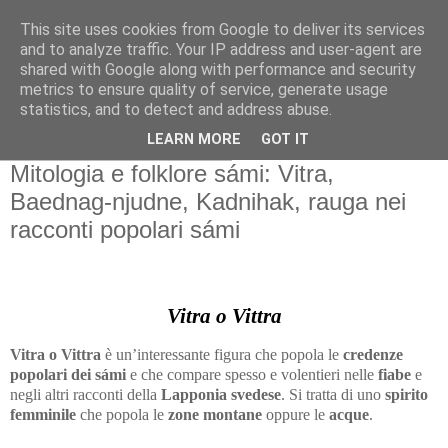
This site uses cookies from Google to deliver its services
Gangleri - Il blog del
and to analyze traffic. Your IP address and user-agent are
shared with Google along with performance and security
Progetto Bifröst
metrics to ensure quality of service, generate usage
statistics, and to detect and address abuse.
LEARN MORE
GOT IT
domenica 16 gennaio 2022
Mitologia e folklore sámi: Vitra,
Baednag-njudne, Kadnihak, rauga nei
racconti popolari sámi
Vitra o Vittra
Vitra o Vittra
è un’interessante figura che popola le
credenze
popolari dei s
ámi
e che compare spesso e volentieri nelle
fiabe
e
negli altri racconti della
Lapponia svedese
. Si tratta di uno
spirito
femminile
che popola le
zone montane
oppure le
acque
.