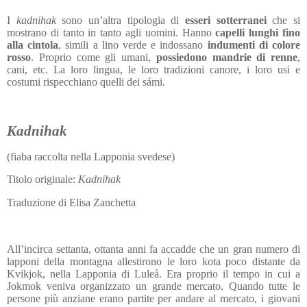
I
kadnihak
sono un’altra tipologia di
esseri sotterranei
che si
mostrano di tanto in tanto agli uomini. Hanno
capelli lunghi fino
alla cintola
, simili a lino verde e indossano
indumenti di colore
rosso
. Proprio come gli umani,
possiedono mandrie di renne
,
cani, etc. La loro lingua, le loro tradizioni canore, i loro usi e
costumi rispecchiano quelli dei s
ámi.
Kadnihak
(fiaba raccolta nella Lapponia svedese)
Titolo originale:
Kadnihak
Traduzione di Elisa Zanchetta
All’incirca settanta, ottanta anni fa accadde che un gran numero di
lapponi della montagna allestirono le loro kota poco distante da
Kvikjok, nella Lapponia di Luleå. Era proprio il tempo in cui a
Jokmok veniva organizzato un grande mercato. Quando tutte le
persone più anziane erano partite per andare al mercato, i giovani