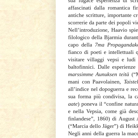
sua fugace esperienza di scrit
affascinati dalla romantica fi
antiche scritture, importante c
scorrerie da parte dei popoli vi
Nell’introduzione, Haavio spie
filologico della Bjarmia duran
capo della
7ma Propagandak
fianco di poeti e intellettual
visitare villaggi vepsi e lud
baltofinnici. Dalle esperienze
marssimme Aunuksen teitä
(“
mani con Paavolainen,
Taist
all’indice nel dopoguerra e re
sua forma più condivisa, la ca
aate
) poneva il “confine natur
e nella Vepsia, come già desc
finlandese”, 1860) di August 
(“Marcia dello Jäger”) di Heik
Negli anni della guerra la mac