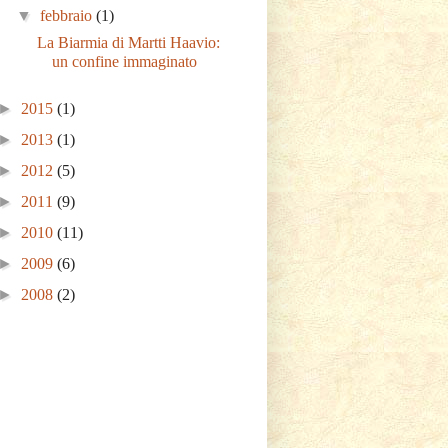
▼
febbraio
(1)
La Biarmia di Martti Haavio:
un confine immaginato
►
2015
(1)
►
2013
(1)
►
2012
(5)
►
2011
(9)
►
2010
(11)
►
2009
(6)
►
2008
(2)