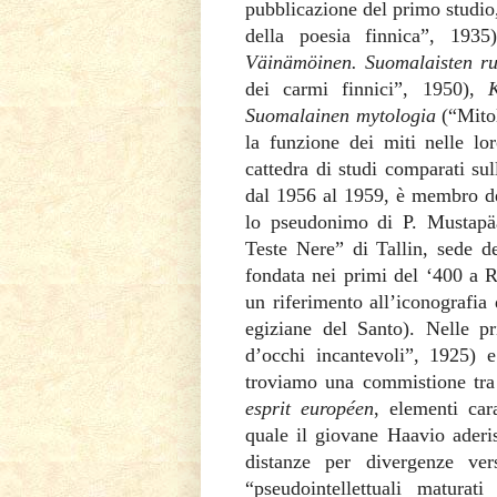
pubblicazione del primo studi
della poesia finnica”, 1935
Väinämöinen. Suomalaisten r
dei carmi finnici”, 1950),
K
Suomalainen mytologia
(“Mitol
la funzione dei miti nelle lo
cattedra di studi comparati sul
dal 1956 al 1959, è membro de
lo pseudonimo di P. Mustapää
Teste Nere” di Tallin, sede de
fondata nei primi del ‘400 a R
un riferimento all’iconografia
egiziane del Santo). Nelle p
d’occhi incantevoli”, 1925)
troviamo una commistione tra
esprit européen
, elementi cara
quale il giovane Haavio aderi
distanze per divergenze ver
“pseudointellettuali matura