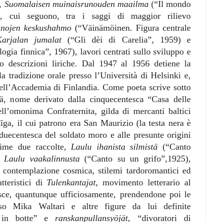
o,
Suomalaisen muinaisrunouden maailma
(“Il mondo
), cui seguono, tra i saggi di maggior rilievo
unojen keskushahmo
(“Väinämöinen. Figura centrale
arjalan jumalat
(“Gli dèi di Carelia”, 1959) e
ogia finnica”, 1967), lavori centrati sullo sviluppo e
ro descrizioni liriche. Dal 1947 al 1956 detiene la
la tradizione orale presso l’Università di Helsinki e,
ll’Accademia di Finlandia. Come poeta scrive sotto
, nome derivato dalla cinquecentesca “Casa delle
ll’omonima Confraternita, gilda di mercanti baltici
īga, il cui patrono era San Maurizio (la testa nera è
 duecentesca del soldato moro e alle presunte origini
rime due raccolte,
Laulu ihanista silmistä
(“Canto
 e
Laulu vaakalinnusta
(“Canto su un grifo”,1925),
 contemplazione cosmica, stilemi tardoromantici ed
tteristici di
Tulenkantajat
, movimento letterario al
sce, quantunque ufficiosamente, prendendone poi le
so Mika Waltari e altre figure da lui definite
ti in botte” e
ranskanpullansyöjät
, “divoratori di