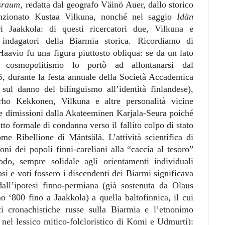
sraum
, redatta dal geografo Väinö Auer, dallo storico
nzionato Kustaa Vilkuna, nonché nel saggio
Idän
i Jaakkola: di questi ricercatori due, Vilkuna e
 indagatori della Biarmia storica. Ricordiamo di
Haavio fu una figura piuttosto obliqua: se da un lato
o cosmopolitismo lo portò ad allontanarsi dal
, durante la festa annuale della Società Accademica
sul danno del bilinguismo all’identità finlandese),
rho Kekkonen, Vilkuna e altre personalità vicine
rie dimissioni dalla Akateeminen Karjala-Seura poiché
atto formale di condanna verso il fallito colpo di stato
ome Ribellione di Mäntsälä. L’attività scientifica di
ioni dei popoli finni-careliani alla “caccia al tesoro”
do, sempre solidale agli orientamenti individuali
si e voti fossero i discendenti dei Biarmi significava
dall’ipotesi finno-permiana (già sostenuta da Olaus
 ‘800 fino a Jaakkola) a quella baltofinnica, il cui
ti cronachistiche russe sulla Biarmia e l’etnonimo
 nel lessico mitico-folcloristico di Komi e Udmurti):