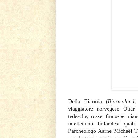
Della Biarmia (
Bjarmaland
,
viaggiatore norvegese Óttar
tedesche, russe, finno-permiane
intellettuali finlandesi qua
l’archeologo Aarne Michaël Tal