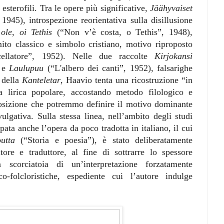
esterofili. Tra le opere più significative,
Jäähyvaiset
945), introspezione reorientativa sulla disillusione
 ole, oi Tethis
(“Non v’è costa, o Tethis”, 1948),
ito classico e simbolo cristiano, motivo riproposto
cellatore”, 1952). Nelle due raccolte
Kirjokansi
) e
Laulupuu
(“L'albero dei canti”, 1952), falsarighe
 della
Kanteletar
, Haavio tenta una ricostruzione “in
la lirica popolare, accostando metodo filologico e
 posizione che potremmo definire il motivo dominante
vulgativa. Sulla stessa linea, nell’ambito degli studi
ppata anche l’opera da poco tradotta in italiano, il cui
utta
(“Storia e poesia”), è stato deliberatamente
tore e traduttore, al fine di sottrarre lo spessore
a scorciatoia di un’interpretazione forzatamente
co-folcloristiche, espediente cui l’autore indulge