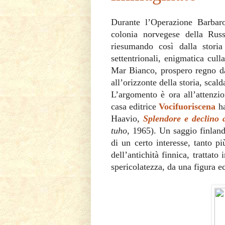
Durante l’Operazione Barbaro
colonia norvegese della Rus
riesumando così dalla stori
settentrionali, enigmatica cul
Mar Bianco, prospero regno dai
all’orizzonte della storia, scal
L’argomento è ora all’attenzio
casa editrice
Vocifuoriscena
ha
Haavio,
Splendore e declino 
tuho
, 1965). Un saggio finland
di un certo interesse, tanto p
dell’antichità finnica, tratta
spericolatezza, da una figura 