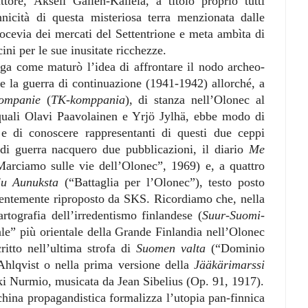
tore, Akseli Gallén-Kallela, a titolo proprio tutti
nnicità di questa misteriosa terra menzionata dalle
rocevia dei mercati del Settentrione e meta ambìta di
cini per le sue inusitate ricchezze.
ga come maturò l’idea di affrontare il nodo archeo-
te la guerra di continuazione (1941-1942) allorché, a
ompanie
(
TK-komppania
), di stanza nell’Olonec al
i quali Olavi Paavolainen e Yrjö Jylhä, ebbe modo di
i e di conoscere rappresentanti di questi due ceppi
 di guerra nacquero due pubblicazioni, il diario
Me
Marciamo sulle vie dell’Olonec”, 1969) e, a quattro
elu Aunuksta
(“Battaglia per l’Olonec”), testo posto
centemente riproposto da SKS. Ricordiamo che, nella
rtografia dell’irredentismo finlandese (
Suur-Suomi-
ale” più orientale della Grande Finlandia nell’Olonec
ritto nell’ultima strofa di
Suomen valta
(“Dominio
Ahlqvist o nella prima versione della
Jääkärimarssi
ki Nurmio, musicata da Jean Sibelius (Op. 91, 1917).
china propagandistica formalizza l’utopia pan-finnica