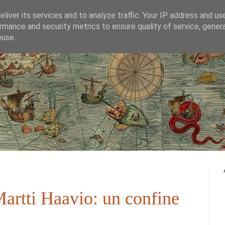
liver its services and to analyze traffic. Your IP address and us
rmance and security metrics to ensure quality of service, gene
blog del Progetto Bifröst
buse.
artti Haavio: un confine