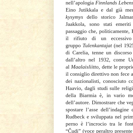
nell’apologia
Finnlands Leben
Eino Jutikkala e dal già me
kysymys
dello storico Jalmar
Jaakkola, sono stati emeriti
passaggio che, politicamente, 
il rifiuto di un eccessiv
gruppo
Tulenkantajat
(nel 1925
di Carelia, tenne un discorso 
dall’altro nel 1932, come U
al
Maalaisliitto
, dette le prop
il consiglio direttivo non fece 
dei nazionalisti, conosciuto c
Haavio, dagli studi sulle relig
della Biarmia è, in vario mo
dell’autore. Dimostrare che vep
spostare l’asse dell’indagine 
Rudbeck e sviluppata nel primo
perno è l’incrocio tra le fon
“Čudi” (voce peraltro presente