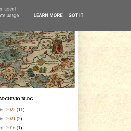
er-agent
rate usage
LEARN MORE
GOT IT
ARCHIVIO BLOG
►
2022
(11)
►
2021
(2)
▼
2016
(1)