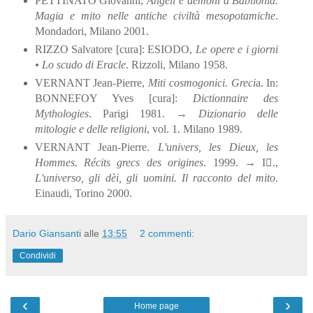
PETTINATO Giovanni,
Angeli e demoni a Babilonia.
Magia e mito nelle antiche civiltà mesopotamiche
.
Mondadori, Milano 2001.
RIZZO Salvatore [cura]: ESIODO,
Le opere e i giorni
• Lo scudo di Eracle
. Rizzoli, Milano 1958.
VERNANT Jean-Pierre,
Miti cosmogonici. Greci
a. In:
BONNEFOY Yves [cura]:
Dictionnaire des
Mythologies
. Parigi 1981. →
Dizionario delle
mitologie e delle religioni
, vol. 1. Milano 1989.
VERNANT Jean-Pierre.
L'univers, les Dieux, les
Hommes. Récits grecs des origines
. 1999. → I.,
L'universo, gli dèi, gli uomini. Il racconto del mito
.
Einaudi, Torino 2000.
Dario Giansanti
alle
13:55
2 commenti:
Condividi
‹
›
Home page