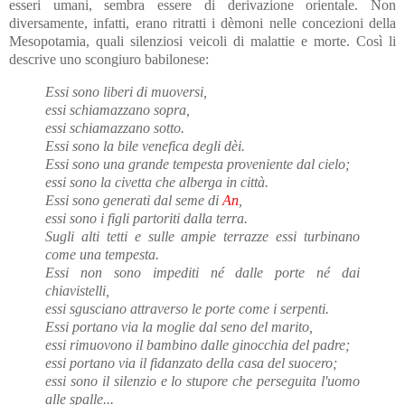
esseri umani, sembra essere di derivazione orientale. Non
diversamente, infatti, erano ritratti i dèmoni nelle concezioni della
Mesopotamia, quali silenziosi veicoli di malattie e morte. Così li
descrive uno scongiuro babilonese:
Essi sono liberi di muoversi,
essi schiamazzano sopra,
essi schiamazzano sotto.
Essi sono la bile venefica degli dèi.
Essi sono una grande tempesta proveniente dal cielo;
essi sono la civetta che alberga in città.
Essi sono generati dal seme di
An
,
essi sono i figli partoriti dalla terra.
Sugli alti tetti e sulle ampie terrazze essi turbinano
come una tempesta.
Essi non sono impediti né dalle porte né dai
chiavistelli,
essi sgusciano attraverso le porte come i serpenti.
Essi portano via la moglie dal seno del marito,
essi rimuovono il bambino dalle ginocchia del padre;
essi portano via il fidanzato della casa del suocero;
essi sono il silenzio e lo stupore che perseguita l'uomo
alle spalle...