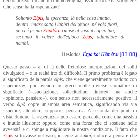
del dolore.
Ma rimane un ultimo enigma, assai difficile da sciogliere.
Che senso ha la «speranza»?
Soltanto
Elpís
, la speranza, là nella casa intatta,
dentro rimase sotto i labbri del
píthos
, né volò fuori,
perché prima
Pandṓra
rimise al vaso il coperchio,
secondo il volere dell'egioco
Zeús
, adunatore di
nembi.
Hēsíodos:
Érga kaì Hēmérai
[-]
Questo passo – al di là delle frettolose interpretazioni dei soliti
divulgatori – è in realtà irto di difficoltà. Il primo problema è legato
al significato della parola
elpís
, che viene generalmente tradotto con
«speranza», pur avendo in greco molte diverse sfumature di
significato («aspettazione, sollecitudine, timore», ma anche
«opinione, pensiero»), con senso non necessariamente positivo; il
verbo
élpō
copre un'ampia area semantica, significando via via
«sperare, attendere, supporre, pensare». A seconda dei punti di
vista, dunque, la «speranza» può essere percepita come una passiva
e inutile illusione; oppure, come una forza che ci sostiene nelle
avversità e ci spinge a migliorare la nostra condizione. Il fatto che
Elpís
si trovasse nel vaso, insieme ai
kakoí
, induce a pensare che