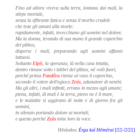
Fino ad allora viveva sulla terra, lontana dai mali, la
stirpe mortale,
senza la sfibrante fatica e senza il morbo crudele
che trae gli umani alla morte:
rapidamente, infatti, invecchiano gli uomini nel dolore.
Ma la donna, levando di sua mano il grande coperchio
del píthos,
disperse i mali, preparando agli uomini affanni
luttuosi.
Soltanto
Elpís
, la speranza, là nella casa intatta,
dentro rimase sotto i labbri del
píthos
, né volò fuori,
perché prima
Pandṓra
rimise al vaso il coperchio,
secondo il volere dell'egioco
Zeús
, adunatore di nembi.
Ma gli altri, i mali infiniti, errano in mezzo agli umani;
piena, infatti, di mali è la terra, pieno ne è il mare,
e le malattie si aggirano di notte e di giorno fra gli
uomini,
in silenzio portando dolore ai mortali;
e questo perché
Zeús
tolse loro la voce.
Hēsíodos:
Érga kaì Hēmérai
[-]