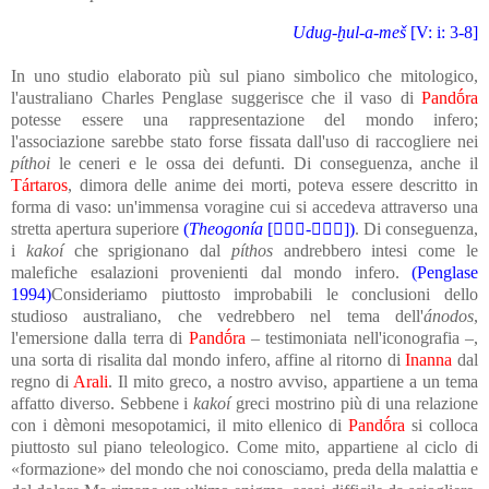
Udug-ḫul-a-meš
[V: i: 3-8]
In uno studio elaborato più sul piano simbolico che mitologico,
l'australiano Charles Penglase suggerisce che il vaso di
Pandṓra
potesse essere una rappresentazione del mondo infero;
l'associazione sarebbe stato forse fissata dall'uso di raccogliere nei
píthoi
le ceneri e le ossa dei defunti. Di conseguenza, anche il
Tártaros
, dimora delle anime dei morti, poteva essere descritto in
forma di vaso: un'immensa voragine cui si accedeva attraverso una
stretta apertura superiore
(
Theogonía
[-])
. Di conseguenza,
i
kakoí
che sprigionano dal
píthos
andrebbero intesi come le
malefiche esalazioni provenienti dal mondo infero.
(Penglase
1994)
Consideriamo piuttosto improbabili le conclusioni dello
studioso australiano, che vedrebbero nel tema dell'
ánodos
,
l'emersione dalla terra di
Pandṓra
– testimoniata nell'iconografia –,
una sorta di risalita dal mondo infero, affine al ritorno di
Inanna
dal
regno di
Arali
. Il mito greco, a nostro avviso, appartiene a un tema
affatto diverso. Sebbene i
kakoí
greci mostrino più di una relazione
con i dèmoni mesopotamici, il mito ellenico di
Pandṓra
si colloca
piuttosto sul piano teleologico. Come mito, appartiene al ciclo di
«formazione» del mondo che noi conosciamo, preda della malattia e