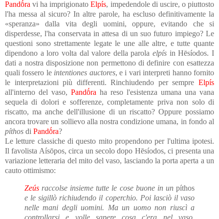
Pandṓra
vi ha imprigionato
Elpís
, impedendole di uscire, o piuttosto
l'ha messa al sicuro? In altre parole, ha escluso definitivamente la
«speranza» dalla vita degli uomini, oppure, evitando che si
disperdesse, l'ha conservata in attesa di un suo futuro impiego? Le
questioni sono strettamente legate le une alle altre, e tutte quante
dipendono a loro volta dal valore della parola
elpís
in Hēsíodos. I
dati a nostra disposizione non permettono di definire con esattezza
quali fossero le
intentiones auctores
, e i vari interpreti hanno fornito
le interpretazioni più differenti. Rinchiudendo per sempre
Elpís
all'interno del vaso,
Pandṓra
ha reso l'esistenza umana una vana
sequela di dolori e sofferenze, completamente priva non solo di
riscatto, ma anche dell'illusione di un riscatto? Oppure possiamo
ancora trovare un sollievo alla nostra condizione umana, in fondo al
píthos
di
Pandṓra
?
Le letture classiche di questo mito propendono per l'ultima ipotesi.
Il favolista Aísōpos, circa un secolo dopo Hēsíodos, ci presenta una
variazione letteraria del mito del vaso, lasciando la porta aperta a un
cauto ottimismo:
Zeús
raccolse insieme tutte le cose buone in un
píthos
e le sigillò richiudendo il coperchio. Poi lasciò il vaso
nelle mani degli uomini. Ma un uomo non riuscì a
controllarsi e volle sapere cosa c'era nel vaso,