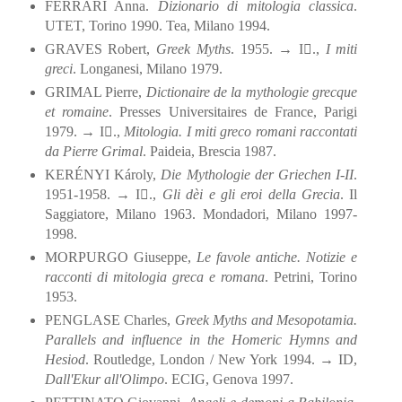
FERRARI Anna.
Dizionario di mitologia classica
.
UTET, Torino 1990. Tea, Milano 1994.
GRAVES Robert,
Greek Myths
. 1955. → I.,
I miti
greci
. Longanesi, Milano 1979.
GRIMAL Pierre,
Dictionaire de la mythologie grecque
et romaine
. Presses Universitaires de France, Parigi
1979. → I.,
Mitologia. I miti greco romani raccontati
da Pierre Grimal
. Paideia, Brescia 1987.
KERÉNYI Károly,
Die Mythologie der Griechen I-II
.
1951-1958. → I.,
Gli dèi e gli eroi della Grecia
. Il
Saggiatore, Milano 1963. Mondadori, Milano 1997-
1998.
MORPURGO Giuseppe,
Le favole antiche. Notizie e
racconti di mitologia greca e romana
. Petrini, Torino
1953.
PENGLASE Charles,
Greek Myths and Mesopotamia.
Parallels and influence in the Homeric Hymns and
Hesiod
. Routledge, London / New York 1994. → ID,
Dall'Ekur all'Olimpo
. ECIG, Genova 1997.