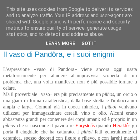
This site uses cookies from Google to deliver its services
Gangleri - Il blog del
and to analyze traffic. Your IP address and user-agent are
shared with Google along with performance and security
Progetto Bifröst
metrics to ensure quality of service, generate usage
statistics, and to detect and address abuse.
LEARN MORE
GOT IT
venerdì 16 novembre 2012
Il vaso di Pandṓra, e i suoi enigmi
L'espressione «vaso di Pandora» viene ancora oggi usata
metaforicamente per alludere all'improvvisa scoperta di un
problema che, una volta manifesto, non è più possibile tornare a
celare.
Ma il proverbiale «vaso» era più precisamente un
píthos
, un orcio o
una giara di forma caratteristica, dalla base stretta e l'imboccatura
ampia e larga. Comuni già in epoca minoica, i
píthoi
venivano
utilizzati per immagazzinare cereali, vino o olio. Alcuni erano
abbastanza grandi per contenere dei corpi umani: ed è proprio in un
píthos
che si nasconde il pavido re
Eurysteús
quando
Hēraklês
gli
porta il cinghiale che ha catturato. I
píthoi
fatti generalmente di
ceramica, spesso decorati con figure a rilievo, e con larghi manici