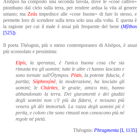
Aísōpos ha composto una seconda favola, dove le «cose cattive»
piombano dal cielo sulla terra, per rendere ardua la vita al genere
umano; ma
Zeús
impedisce alle «cose buone» di fare lo stesso, e
permette loro di scendere sulla terra solo una alla volta. E questa è
la ragione per cui il male è assai più frequente del bene
(
Mŷthos
[525])
.
Il poeta Théognis, più o meno contemporaneo di Aísōpos, è assai
più sconsolato e pessimista:
Elpís
, la speranza, è l'unica buona cosa che sia
rimasta tra gli uomini; tutte le altre ci hanno lasciato e
sono tornate sull'Ólympos.
Pístis
, la potente fiducia, è
partita;
Sōphrosýnē
, la moderazione, ha lasciato gli
uomini; le
Chárites
, le grazie, amico mio, hanno
abbandonato la terra. Dei giuramenti e dei giudizi
degli uomini non c'è più da fidarsi, e nessuno più
venera gli dèi immortali. La razza degli uomini pii è
perita, e coloro che sono rimasti non conoscono più né
regole né pietà.
Théognis:
Phragmenta
[I, 1135]