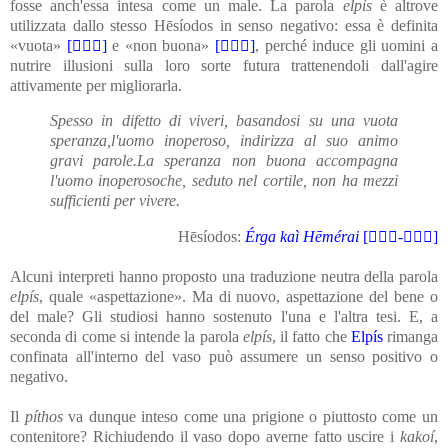
fosse anch'essa intesa come un male. La parola
elpís
è altrove
utilizzata dallo stesso Hēsíodos in senso negativo: essa è definita
«vuota»
[]
e «non buona»
[]
, perché induce gli uomini a
nutrire illusioni sulla loro sorte futura trattenendoli dall'agire
attivamente per migliorarla.
Spesso in difetto di viveri, basandosi su una vuota
speranza,
l'uomo inoperoso, indirizza al suo animo
gravi parole.
La speranza non buona accompagna
l'uomo inoperoso
che, seduto nel cortile, non ha mezzi
sufficienti per vivere.
Hēsíodos:
Érga kaì Hēmérai
[-]
Alcuni interpreti hanno proposto una traduzione neutra della parola
elpís
, quale «aspettazione». Ma di nuovo, aspettazione del bene o
del male? Gli studiosi hanno sostenuto l'una e l'altra tesi. E, a
seconda di come si intende la parola
elpís
, il fatto che
Elpís
rimanga
confinata all'interno del vaso può assumere un senso positivo o
negativo.
Il
píthos
va dunque inteso come una prigione o piuttosto come un
contenitore? Richiudendo il vaso dopo averne fatto uscire i
kakoí
,