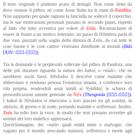
Il testo originale è piuttosto avaro di dettagli. Non viene detto da
dove venisse il
píthos
, né come fosse finito tra le mani di
Pandṓra
.
Non sappiamo per quale ragione la fanciulla ne sollevò il coperchio,
ma le sue motivazioni personali passano in secondo piano, rispetto
al fatto che tutto avveniva per volere di
Zeús
. Riconosciamo di
essere di fronte a un motivo letterario: un passo di Hómēros parla di
due vasi, piazzati sulla soglia della dimora di Zeús, da cui tutte le
cose buone e le cose cattive venivano distribuite ai mortali
(
Iliás
[XIV: -])
.
Tra le domande e le perplessità sollevate dal píthos di Pandora, una
delle più durature riguarda la natura dei
kakoí
, o «mali», che ne
sarebbero usciti fuori. Hēsíodos li descrive come malattie che
abbreviano e rendono penosa l'esistenza umana, e conferisce loro
vita propria, rendendoli assai simili ai
Nyktîdai
, le schiera di
personificazioni astratte generate da
Nýx
(
Theogonía
[-])
.
I
kakoí
di Hēsíodos si muovono a loro piacere tra gli uomini, in
silenzio, di giorno e di notte, portando malattie e sofferenze. Inoltre,
Zeús
ha tolto loro la voce, in modo che non possano avvertire gli
uomini del loro malefico appressarsi.
Quest'immagine, dei
«mali» quali entità mute e malvagie, che
vagano per il mondo arrecando malanni, sofferenza e morte agli