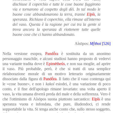
dischiuse il coperchio e tutte le cose buone fuggirono
via e tornarono al cospetto degli dèi. In tal modo le
buone cose abbandonarono la terra, tranne
Elpís
, la
speranza. Richiuso il coperchio, ella rimase all'interno
del vaso. Questa è la ragione per cui tra la gente si
trova ancora la speranza di riottenere tutte quelle
buone cose che ci hanno abbandonato.
Aísōpos:
Mŷthoi
[526]
Nella versione esopea,
Pandṓra
è sostituita da un anonimo
personaggio maschile, e alcuni studiosi hanno proposto di vedervi
una variante tradita dove è
Epimētheús
, e non sua moglie, ad aprire
il vaso. Più probabile, però, è che si tratti di una semplice
rielaborazione morale di un motivo letterario originariamente
dissociato dalla figura di
Pandṓra
. Il fatto che il vaso contenga qui
le «cose buone», e non i
kakoí
esiodei, è una variazione di poco
conto, e il fine dell'apologo rimane invariato: una volta aperto il
vaso, la vita umana diverrà preda del male e della sofferenza. Vero è
che l'ottimismo di Aísōpos suona piuttosto sarcastico:
Elpís
è una
speranza vuota e infondata, che pure, illudendoci, ci rende
sopportabile la vita. Si tenga anche conto che, sullo stesso soggetto,