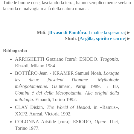
Tutte le buone cose, lasciando la terra, hanno semplicemente svelato
la cruda e malvagia realtà della natura umana.
Miti
: [
Il vaso di Pandṓra
. I mali e la speranza
]►
Studi
: [
Argilla, spirito e carne
]►
Bibliografia
ARRIGHETTI Graziano [cura]: ESIODO,
Teogonia
.
Rizzoli, Milano 1984.
BOTTÉRO-Jean ~ KRAMER Samuel Noah,
Lorsque
les dieux faisaient l'homme. Mythologie
mésopotamienne
. Gallimard, Parigi 1989. → ID,
Uomini è dei della Mesopotamia. Alle origini della
mitologia
. Einaudi, Torino 1992.
CLAY Diskin,
The World of Hesiod
. in «Ramus»,
XXI/2, Aureal, Victoria 1992.
COLONNA Aristide [cura]: ESIODO,
Opere
. Utet,
Torino 1977.