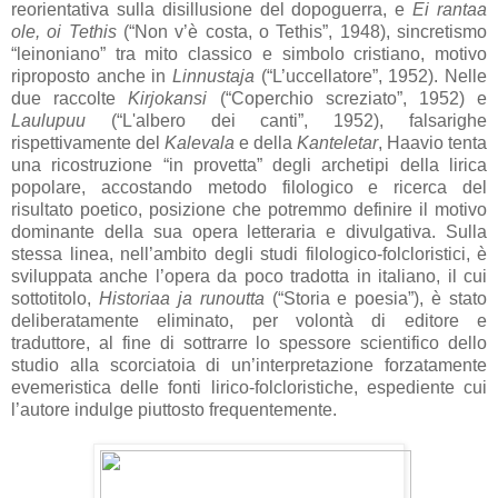
reorientativa sulla disillusione del dopoguerra, e
Ei rantaa
ole, oi Tethis
(“Non v’è costa, o Tethis”, 1948), sincretismo
“leinoniano” tra mito classico e simbolo cristiano, motivo
riproposto anche in
Linnustaja
(“L’uccellatore”, 1952). Nelle
due raccolte
Kirjokansi
(“Coperchio screziato”, 1952) e
Laulupuu
(“L'albero dei canti”, 1952), falsarighe
rispettivamente del
Kalevala
e della
Kanteletar
, Haavio tenta
una ricostruzione “in provetta” degli archetipi della lirica
popolare, accostando metodo filologico e ricerca del
risultato poetico, posizione che potremmo definire il motivo
dominante della sua opera letteraria e divulgativa. Sulla
stessa linea, nell’ambito degli studi filologico-folcloristici, è
sviluppata anche l’opera da poco tradotta in italiano, il cui
sottotitolo,
Historiaa ja runoutta
(“Storia e poesia”), è stato
deliberatamente eliminato, per volontà di editore e
traduttore, al fine di sottrarre lo spessore scientifico dello
studio alla scorciatoia di un’interpretazione forzatamente
evemeristica delle fonti lirico-folcloristiche, espediente cui
l’autore indulge piuttosto frequentemente.