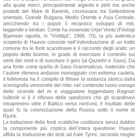
alla quale merci, principalmente argento e pelli ma anche
prodotti del Mare di Barents, circolavano tra Settentrione
orientale, Grande Bulgaria, Medio Oriente e Asia Centrale,
arricchendo tra i popoli il reciproco sviluppo di miti,
leggende e bestiari. Come ha osservato Urpo Vento (
Filologi
Bjarmian rajoilla
, in “Virittäjä”, 1966, 70), la più autentica
scoperta di Haavio consiste nell’individuazione di un tratto
comune tra le fonti scandinave e il racconto degli arabi: un
popolo detto biarmo, in grado di esercitare il controllo sui
venti del nord e di suscitare il gelo (al-Qazwīnī e Saxo). Da
una fonte come quella di Saxo Grammaticus, materiale che
l’autore riteneva andasse maneggiato con estrema cautela,
il folklorista ha il compito di filtrare la sostanza storica dalla
scenografia verosimile del mito: nel contenuto russo-variago
delle vicende del re e viaggiatore leggendario Ragnarr
loðbrók
vi è il riflesso delle spedizioni che gli scandinavi
intrapresero oltre il Baltico verso nord-est, il risultato delle
quali fu la colonizzazione della Russia sotto il nome di
Rjurik.
La trattazione delle fonti scaldiche costituisce senza dubbio
la componente più criptica dell’intera questione: Haavio
affida la traduzione dei testi ad Aale Tynni, seconda moglie