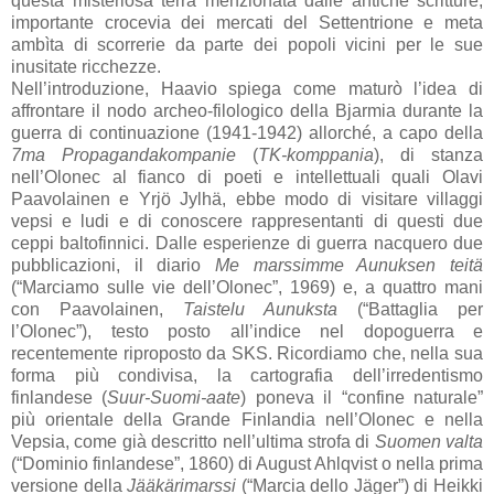
questa misteriosa terra menzionata dalle antiche scritture,
importante crocevia dei mercati del Settentrione e meta
ambìta di scorrerie da parte dei popoli vicini per le sue
inusitate ricchezze.
Nell’introduzione, Haavio spiega come maturò l’idea di
affrontare il nodo archeo-filologico della Bjarmia durante la
guerra di continuazione (1941-1942) allorché, a capo della
7ma Propagandakompanie
(
TK-komppania
), di stanza
nell’Olonec al fianco di poeti e intellettuali quali Olavi
Paavolainen e Yrjö Jylhä, ebbe modo di visitare villaggi
vepsi e ludi e di conoscere rappresentanti di questi due
ceppi baltofinnici. Dalle esperienze di guerra nacquero due
pubblicazioni, il diario
Me marssimme Aunuksen teitä
(“Marciamo sulle vie dell’Olonec”, 1969) e, a quattro mani
con Paavolainen,
Taistelu Aunuksta
(“Battaglia per
l’Olonec”), testo posto all’indice nel dopoguerra e
recentemente riproposto da SKS. Ricordiamo che, nella sua
forma più condivisa, la cartografia dell’irredentismo
finlandese (
Suur-Suomi-aate
) poneva il “confine naturale”
più orientale della Grande Finlandia nell’Olonec e nella
Vepsia, come già descritto nell’ultima strofa di
Suomen valta
(“Dominio finlandese”, 1860) di August Ahlqvist o nella prima
versione della
Jääkärimarssi
(“Marcia dello Jäger”) di Heikki