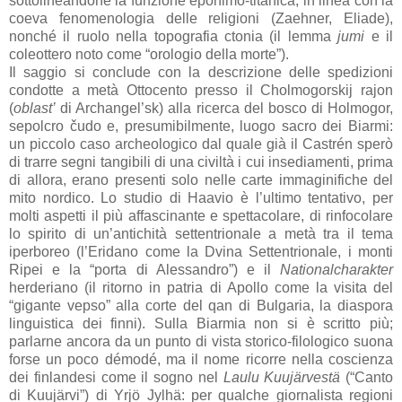
sottolineandone la funzione eponimo-titanica, in linea con la
coeva fenomenologia delle religioni (Zaehner, Eliade),
nonché il ruolo nella topografia ctonia (il lemma
jumi
e il
coleottero noto come “orologio della morte”).
Il saggio si conclude con la descrizione delle spedizioni
condotte a metà Ottocento presso il Cholmogorskij rajon
(
oblast’
di Archangel’sk) alla ricerca del bosco di Holmogor,
sepolcro čudo e, presumibilmente, luogo sacro dei Biarmi:
un piccolo caso archeologico dal quale già il Castrén sperò
di trarre segni tangibili di una civiltà i cui insediamenti, prima
di allora, erano presenti solo nelle carte immaginifiche del
mito nordico. Lo studio di Haavio è l’ultimo tentativo, per
molti aspetti il più affascinante e spettacolare, di rinfocolare
lo spirito di un’antichità settentrionale a metà tra il tema
iperboreo (l’Eridano come la Dvina Settentrionale, i monti
Ripei e la “porta di Alessandro”) e il
Nationalcharakter
herderiano (il ritorno in patria di Apollo come la visita del
“gigante vepso” alla corte del qan di Bulgaria, la diaspora
linguistica dei finni). Sulla Biarmia non si è scritto più;
parlarne ancora da un punto di vista storico-filologico suona
forse un poco démodé, ma il nome ricorre nella coscienza
dei finlandesi come il sogno nel
Laulu Kuujärvestä
(“Canto
di Kuujärvi”) di Yrjö Jylhä: per qualche giornalista regioni