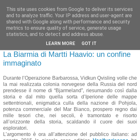
This site uses cookies from Google to deliver its services
Gangleri - Il blog del
and to analyze traffic. Your IP address and user-agent are
shared with Google along with performance and security
Progetto Bifröst
metrics to ensure quality of service, generate usage
statistics, and to detect and address abuse.
LEARN MORE
GOT IT
lunedì 8 febbraio 2016
La Biarmia di Martti Haavio: un confine
immaginato
Durante l’Operazione Barbarossa, Vidkun Qvisling volle che
la mai realizzata colonia norvegese della Russia del nord
prendesse il nome di “Bjarmeland”, riesumando così dalla
storia e dal mito quella sorta d’Iperione delle mappe
settentrionali, enigmatica culla della nazione di Pohjola,
potenza commerciale del Mar Bianco, prospero regno dai
mille tesori che, nei secoli, è tramontato e risorto
all’orizzonte della storia, scaldando il cuore dei suoi
esploratori.
L’argomento è ora all’attenzione del pubblico italiano: ad