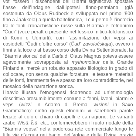
voti fossero i discendenti dei Biarmi significava spostare
l’asse dell’indagine dall’ipotesi finno-permiana (già
sostenuta da Olaus Rudbeck e sviluppata nel primo ‘800
fino a Jaakkola) a quella baltofinnica, il cui perno è l’incrocio
tra le fonti cronachistiche russe sulla Biarmia e l’etnonimo
“Čudi” (voce peraltro presente nel lessico mitico-folcloristico
di Komi e Udmurti): con l’assimilazione dei vepsi ai
cosiddetti “Čudi d’oltre corso” (
Čud’ zavoločskaja
), ovvero i
finni alla foce o al basso corso della Dvina Settentrionale, la
“Biarmia storica” della
Carta
di Olaus Magnus poteva essere
agevolmente sovrapposta al
mythomoteur
della Grande
Finlandia, mercé un robusto apparato filologico in grado di
collocare, non senza qualche forzatura, le tessere materiali
delle fonti, frammentarie e spesso tra loro contraddittorie, nel
mosaico della narrazione storica.
Haavio illustra l’etnogenesi ricorrendo ad un’etimologia
descrittiva presumibilmente comune a fenni, kveni, biarmi e
vepsi (
wizzi
in Adamo di Brema,
wisinni
in Saxo
Grammatico): dietro questi etnonimi vi sarebbero parole
legate al colore chiaro di capelli e carnagione. Le varianti
arabe
Wīsū
,
Īsū
, etc., confermerebbero il ruolo nodale della
“Biarmia vepsa” nella poderosa rete commerciale lungo le
fitte vie d’acqua nei bacini del Volga e della Dvina, grazie