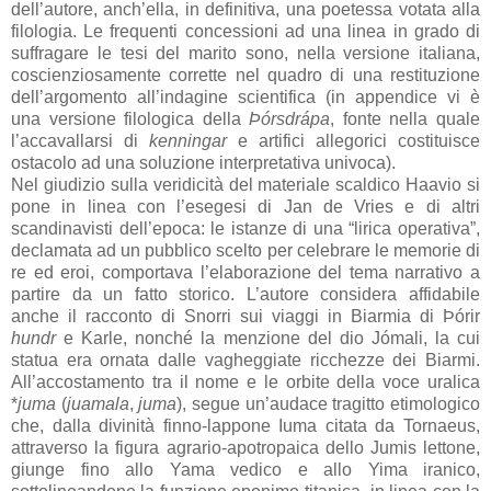
dell’autore, anch’ella, in definitiva, una poetessa votata alla
filologia. Le frequenti concessioni ad una linea in grado di
suffragare le tesi del marito sono, nella versione italiana,
coscienziosamente corrette nel quadro di una restituzione
dell’argomento all’indagine scientifica (in appendice vi è
una versione filologica della
Þórsdrápa
, fonte nella quale
l’accavallarsi di
kenningar
e artifici allegorici costituisce
ostacolo ad una soluzione interpretativa univoca).
Nel giudizio sulla veridicità del materiale scaldico Haavio si
pone in linea con l’esegesi di Jan de Vries e di altri
scandinavisti dell’epoca: le istanze di una “lirica operativa”,
declamata ad un pubblico scelto per celebrare le memorie di
re ed eroi, comportava l’elaborazione del tema narrativo a
partire da un fatto storico. L’autore considera affidabile
anche il racconto di Snorri sui viaggi in Biarmia di Þórir
hundr
e Karle, nonché la menzione del dio Jómali, la cui
statua era ornata dalle vagheggiate ricchezze dei Biarmi.
All’accostamento tra il nome e le orbite della voce uralica
*
juma
(
juamala
,
juma
), segue un’audace tragitto etimologico
che, dalla divinità finno-lappone Iuma citata da Tornaeus,
attraverso la figura agrario-apotropaica dello Jumis lettone,
giunge fino allo Yama vedico e allo Yima iranico,