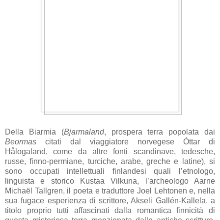
Della Biarmia (
Bjarmaland
, prospera terra popolata dai
Beormas
citati dal viaggiatore norvegese Óttar di
Hålogaland, come da altre fonti scandinave, tedesche,
russe, finno-permiane, turciche, arabe, greche e latine), si
sono occupati intellettuali finlandesi quali l’etnologo,
linguista e storico Kustaa Vilkuna, l’archeologo Aarne
Michaël Tallgren, il poeta e traduttore Joel Lehtonen e, nella
sua fugace esperienza di scrittore, Akseli Gallén-Kallela, a
titolo proprio tutti affascinati dalla romantica finnicità di