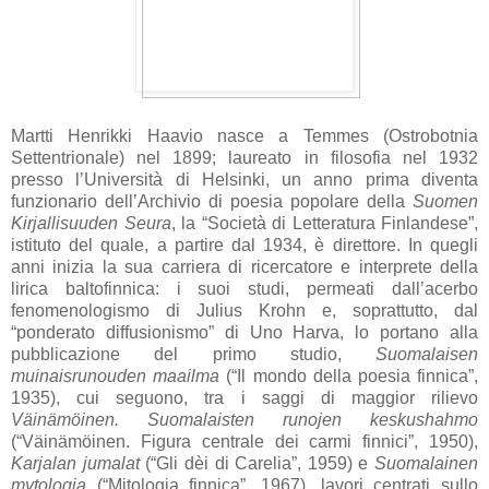
Martti Henrikki Haavio nasce a Temmes (Ostrobotnia
Settentrionale) nel 1899; laureato in filosofia nel 1932
presso l’Università di Helsinki, un anno prima diventa
funzionario dell’Archivio di poesia popolare della
Suomen
Kirjallisuuden Seura
, la “Società di Letteratura Finlandese”,
istituto del quale, a partire dal 1934, è direttore. In quegli
anni inizia la sua carriera di ricercatore e interprete della
lirica baltofinnica: i suoi studi, permeati dall’acerbo
fenomenologismo di Julius Krohn e, soprattutto, dal
“ponderato diffusionismo” di Uno Harva, lo portano alla
pubblicazione del primo studio,
Suomalaisen
muinaisrunouden maailma
(“Il mondo della poesia finnica”,
1935), cui seguono, tra i saggi di maggior rilievo
Väinämöinen. Suomalaisten runojen keskushahmo
(“Väinämöinen. Figura centrale dei carmi finnici”, 1950),
Karjalan jumalat
(“Gli dèi di Carelia”, 1959) e
Suomalainen
mytologia
(“Mitologia finnica”, 1967), lavori centrati sullo