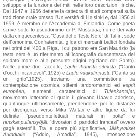
sviluppo e la funzione dei miti nelle loro descrizioni liriche.
Dal 1947 al 1956 detiene la cattedra di studi comparati sulla
tradizione orale presso l’Università di Helsinki e, dal 1956 al
1959, è membro dell’Accademia di Finlandia. Come poeta
scrive sotto lo pseudonimo di P. Mustapää, nome derivato
dalla cinquecentesca “Casa delle Teste Nere” di Tallin, sede
dell’omonima Confraternita, gilda di mercanti baltici fondata
nei primi del ‘400 a Rīga, il cui patrono era San Maurizio (la
testa nera è un riferimento all’iconografia duecentesca del
soldato moro e alle presunte origini egiziane del Santo).
Nelle prime due raccolte,
Laulu ihanista silmistä
(“Canto
d’occhi incantevoli”, 1925) e
Laulu vaakalinnusta
(“Canto su
un grifo”,1925), troviamo una commistione tra
contemplazione cosmica, stilemi tardoromantici ed
esprit
européen
, elementi caratteristici di
Tulenkantajat
,
movimento letterario al quale il giovane Haavio aderisce,
quantunque ufficiosamente, prendendone poi le distanze
per divergenze verso Mika Waltari e altre figure da lui
definite “pseudointellettuali maturati in botte” e
ranskanpullansyöjät
, “divoratori di pandolci francesi” ovvero
gagà esterofili. Tra le opere più significative,
Jäähyvaiset
Arkadialle
(“Addio, Arcadia”, 1945), introspezione