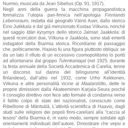
Nurmio, musicata da Jean Sibelius (Op. 91, 1917).
Negli anni della guerra la macchina propagandistica
formalizza l’utopia pan-finnica nell’apologia
Finnlands
Lebensraum
, redatta dal geografo Väinö Auer, dallo storico
Eino Jutikkala e dal già menzionato Kustaa Vilkuna, nonché
nel saggio
Idän kysymys
dello storico Jalmari Jaakkola: di
questi ricercatori due, Vilkuna e Jaakkola, sono stati emeriti
indagatori della Biarmia storica. Ricordiamo di passaggio
che, politicamente, Haavio fu una figura piuttosto obliqua: se
da un lato il rifiuto di un eccessivo cosmopolitismo lo portò
ad allontanarsi dal gruppo
Tulenkantajat
(nel 1925, durante
la festa annuale della Società Accademica di Carelia, tenne
un discorso sul danno del bilinguismo all’identità
finlandese), dall’altro nel 1932, come Urho Kekkonen,
Vilkuna e altre personalità vicine al
Maalaisliitto
, dette le
proprie dimissioni dalla Akateeminen Karjala-Seura poiché
il consiglio direttivo non fece atto formale di condanna verso
il fallito colpo di stato dei nazionalisti, conosciuto come
Ribellione di Mäntsälä. L’attività scientifica di Haavio, dagli
studi sulle religioni dei popoli finni-careliani alla “caccia al
tesoro” della Biarmia è, in vario modo, sempre solidale agli
orientamenti individuali dell’autore. Dimostrare che vepsi e