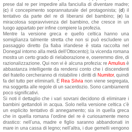
prese dal re per impedire alla fanciulla di diventare madre;
(
c
) il concepimento soprannaturale del protagonista; (
d
) il
tentativo da parte del re di liberarsi del bambino; (
e
) la
miracolosa sopravvivenza del bambino, che cresce in un
luogo appartato per infine compiere la profezia.
Mentre la versione greca e quello celtica hanno una
somiglianza talmente stretta che non si può escludere un
passaggio diretto (la fiaba irlandese è stata raccolta nel
Donegal intorno alla metà dell'Ottocento); la vicenda romana
mostra un certo grado di rielaborazione e, oseremmo dire, di
razionalizzazione. Qui non vi è alcuna profezia: re
Amulius
è
abbastanza intelligente da rendersi conto che i discendenti
del fratello cercheranno di ristabilire i diritti di
Numitor
, quindi
fa del tutto per eliminarli. E
Rea Silvia
non viene segregata,
ma soggetta alle regole di un sacerdozio. Sono cambiamenti
poco significativi.
Si noti il dettaglio che i vari sovrani decidono di eliminare i
bambini gettandoli in acqua. Solo nella versione celtica c'è
un esplicito tentativo di annegamento; sia in quella greca
che in quella romana l'ordine del re è curiosamente meno
drastico: nell'una, madre e figlio saranno abbandonati in
mare in una cassa di legno; nell'altra, i due gemelli vengono