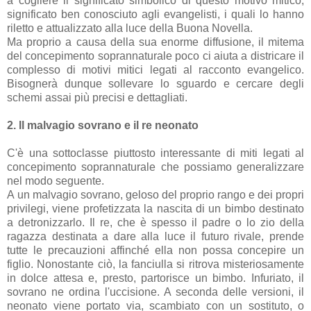
a cogliere il significato simbolico di questo motivo mitico,
significato ben conosciuto agli evangelisti, i quali lo hanno
riletto e attualizzato alla luce della Buona Novella.
Ma proprio a causa della sua enorme diffusione, il mitema
del concepimento soprannaturale poco ci aiuta a districare il
complesso di motivi mitici legati al racconto evangelico.
Bisognerà dunque sollevare lo sguardo e cercare degli
schemi assai più precisi e dettagliati.
2. Il malvagio sovrano e il re neonato
C'è una sottoclasse piuttosto interessante di miti legati al
concepimento soprannaturale che possiamo generalizzare
nel modo seguente.
A un malvagio sovrano, geloso del proprio rango e dei propri
privilegi, viene profetizzata la nascita di un bimbo destinato
a detronizzarlo. Il re, che è spesso il padre o lo zio della
ragazza destinata a dare alla luce il futuro rivale, prende
tutte le precauzioni affinché ella non possa concepire un
figlio. Nonostante ciò, la fanciulla si ritrova misteriosamente
in dolce attesa e, presto, partorisce un bimbo. Infuriato, il
sovrano ne ordina l'uccisione. A seconda delle versioni, il
neonato viene portato via, scambiato con un sostituto, o