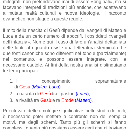
mitografi, non pretendevano mai di essere «originali», ma si
facevano interpreti di tradizioni più antiche, che adattavano
a mutate realtà culturali e nuove ideologie. Il racconto
evangelico non sfugge a queste regole.
Il mito della nascita di Gesù dipende dai vangeli di Matteo e
Luca e da un certo numero di apocrifi, i cosiddetti «vangeli
dell'infanzia». Non è qui il caso di fare un'analisi dettagliata
delle fonti: al riguardo esiste una letteratura sterminata. Le
due fonti canoniche sono differenti nel tono e (parzialmente)
nel contenuto, e possono essere integrate, con le
necessarie cautele. Ai fini della nostra analisi distinguiamo
tre temi principali:
il concepimento soprannaturale
di
Gesù
(
Matteo,
Luca
)
;
la nascita di
Gesù
tra i pastori
(
Luca
)
;
la rivalità tra
Gesù
e re
Erode
(
Matteo
)
.
Per rilevare delle omologie significative, nello studio dei miti,
è necessario poter mettere a confronto non dei semplici
motivi, ma degli schemi. Tanto più gli schemi si fanno
complessi, quanto più possiamo essere certi che ci troviamo