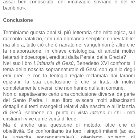
assai ben conosciuto, del «malvagio sovrano e del re
bambino».
Conclusione
Terminiamo questa analisi, più letteraria che mitologica, sul
racconto natalizio, con una domanda semplice e inevitabile:
ma allora, tutto ciò che è narrato nei vangeli non è altro che
la rielaborazione, in chiave cristologica, di antichi motivi
letterari indoeuropei, ereditati dalla Persia, dalla Grecia?
Nel suo libro
L'infanzia di Gesù
, Benedetto XVI confronta il
tema della nascita soprannaturale di Gesù con quella degli
eroi greci e con la teologia regale reclamata dai faraoni
egiziani; la sua conclusione è che si tratta di motivi
completamente diversi, che non hanno nulla in comune.
Non ci aspettavamo certo una conclusione diversa, da parte
del Santo Padre. Il suo libro sviscera molti affascinanti
dettagli sui testi evangelici relativi alla nascita e all'infanzia
di Gesù, sebbene dal punto di vista
interno
di chi i miti
cristiani li vive come verità di fede.
Ma è anche una questione di metodo, oltre che di
obiettività. Se confrontiamo tra loro i singoli mitemi (ad es.
la «nascita soprannaturale»), otteniamo soltanto di