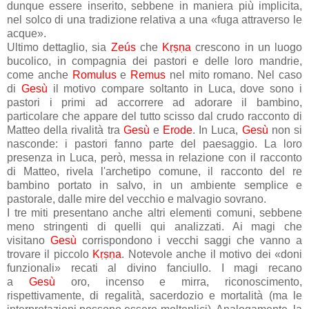
dunque essere inserito, sebbene in maniera più implicita,
nel solco di una tradizione relativa a una «fuga attraverso le
acque».
Ultimo dettaglio, sia
Zeús
che
Kṛṣṇa
crescono in un luogo
bucolico, in compagnia dei pastori e delle loro mandrie,
come anche
Romulus
e
Remus
nel mito romano. Nel caso
di
Gesù
il motivo compare soltanto in Luca, dove sono i
pastori i primi ad accorrere ad adorare il bambino,
particolare che appare del tutto scisso dal crudo racconto di
Matteo della rivalità tra
Gesù
e
Erode
. In Luca,
Gesù
non si
nasconde: i pastori fanno parte del paesaggio. La loro
presenza in Luca, però, messa in relazione con il racconto
di Matteo, rivela l'archetipo comune, il racconto del re
bambino portato in salvo, in un ambiente semplice e
pastorale, dalle mire del vecchio e malvagio sovrano.
I tre miti presentano anche altri elementi comuni, sebbene
meno stringenti di quelli qui analizzati. Ai magi che
visitano
Gesù
corrispondono i vecchi saggi che vanno a
trovare il piccolo
Kṛṣṇa
. Notevole anche il motivo dei «doni
funzionali» recati al divino fanciullo. I magi recano
a
Gesù
oro, incenso e mirra, riconoscimento,
rispettivamente, di regalità, sacerdozio e mortalità (ma le