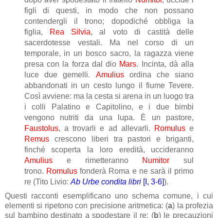
figli di questi, in modo che non possano
contendergli il trono; dopodiché obbliga la
figlia,
Rea Silvia
, al voto di castità delle
sacerdotesse vestali. Ma nel corso di un
temporale, in un bosco sacro, la ragazza viene
presa con la forza dal dio
Mars
. Incinta, dà alla
luce due gemelli.
Amulius
ordina che siano
abbandonati in un cesto lungo il fiume Tevere.
Così avviene: ma la cesta si arena in un luogo tra
i colli Palatino e Capitolino, e i due bimbi
vengono nutriti da una lupa. È un pastore,
Faustolus
, a trovarli e ad allevarli.
Romulus
e
Remus
crescono liberi tra pastori e briganti,
finché scoperta la loro eredità, uccideranno
Amulius
e rimetteranno
Numitor
sul
trono.
Romulus
fonderà Roma e ne sarà il primo
re (Tito Livio:
Ab Urbe condita libri
[I, 3-6]
).
Questi racconti esemplificano uno schema comune, i cui
elementi si ripetono con precisione aritmetica: (
a
) la profezia
sul bambino destinato a spodestare il re; (
b
) le precauzioni