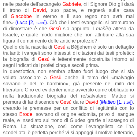
nelle parole dell'arcangelo
Gabriele
, «il Signore Dio gli darà
il trono di
David
, suo padre, e regnerà sulla casa
di
Giacobbe
in eterno e il suo regno non avrà mai
fine»
(
Luca
[2,
])
. Ciò che i testi evangelici si premurano
32-33
di dimostrare è che
Gesù
sia appunto il
māšî
ª
ḥ
atteso da
Israele, e quale modo migliore che non attribuire alla sua
figura il compimento delle antiche profezie?
Quello della nascita di
Gesù
a Bēṯlẹḥẹm è solo un dettaglio
tra tanti: i vangeli sono intessuti di citazioni dai testi profetici;
la biografia di
Gesù
è letteralmente ricostruita intorno ai
segni indicati dai profeti cinque secoli prima.
In quest'ottica, non sembra affatto fuori luogo che si sia
voluto associare a
Gesù
anche il tema del «malvagio
sovrano e del re bambino», già presente nel mito del
liberatore Ciro ed evidentemente avvertito come obbligatorio
nella tradizionale biografia del re/salvatore. Matteo si
premura di far discendere
Gesù
da re
David
(
Matteo
[1,
])
,
1-16
creando le premesse per un conflitto di legittimità con lo
stesso
Erode
, sovrano di origine edomita, privo di sangue
reale, e insediato sul trono di Giudea grazie al sostegno di
Roma. La situazione, così come l'evangelista ce l'ha
scodellata, è perfetta perché vi si appoggi il motivo letterario,