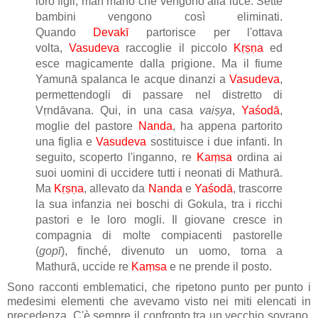
loro figli, man mano che vengono alla luce. Sette
bambini vengono così eliminati.
Quando
Devakī
partorisce per l'ottava
volta,
Vasudeva
raccoglie il piccolo
Kṛṣṇa
ed
esce magicamente dalla prigione. Ma il fiume
Yamunā spalanca le acque dinanzi a
Vasudeva
,
permettendogli di passare nel distretto di
Vṛndāvana. Qui, in una casa
vaiṣya
,
Yaśodā
,
moglie del pastore
Nanda
, ha appena partorito
una figlia e
Vasudeva
sostituisce i due infanti. In
seguito, scoperto l'inganno, re
Kaṃsa
ordina ai
suoi uomini di uccidere tutti i neonati di Mathurā.
Ma
Kṛṣṇa
, allevato da
Nanda
e
Yaśodā
, trascorre
la sua infanzia nei boschi di Gokula, tra i ricchi
pastori e le loro mogli. Il giovane cresce in
compagnia di molte compiacenti pastorelle
(
gopī
), finché, divenuto un uomo, torna a
Mathurā, uccide re
Kaṃsa
e ne prende il posto.
Sono racconti emblematici, che ripetono punto per punto i
medesimi elementi che avevamo visto nei miti elencati in
precedenza. C'è sempre il confronto tra un vecchio sovrano,