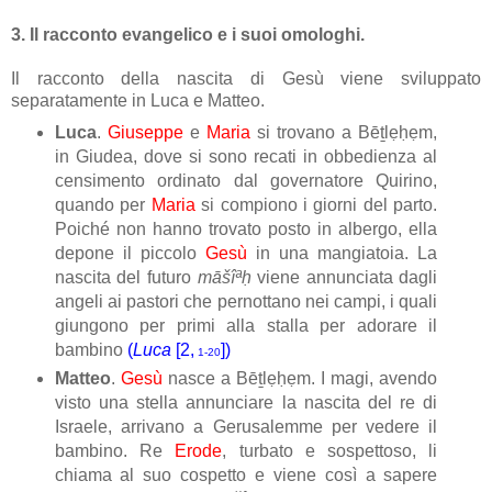
3. Il racconto evangelico e i suoi omologhi.
Il racconto della nascita di Gesù
viene sviluppato
separatamente in Luca e Matteo.
Luca
.
Giuseppe
e
Maria
si trovano a Bēṯlẹḥẹm,
in Giudea, dove si sono recati in obbedienza al
censimento ordinato dal governatore Quirino,
quando per
Maria
si compiono i giorni del parto.
Poiché non hanno trovato posto in albergo, ella
depone il piccolo
Gesù
in una mangiatoia. La
nascita del futuro
māšî
ª
ḥ
viene annunciata dagli
angeli ai pastori che pernottano nei campi, i quali
giungono per primi alla stalla per adorare il
bambino
(
Luca
[2,
])
1-20
Matteo
.
Gesù
nasce a Bēṯlẹḥẹm. I magi, avendo
visto una stella annunciare la nascita del re di
Israele, arrivano a Gerusalemme per vedere il
bambino. Re
Erode
, turbato e sospettoso, li
chiama al suo cospetto e viene così a sapere