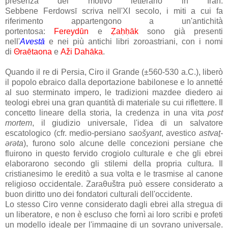
presenza del motivo letterario in Īrān.
Sebbene Ferdowsī scriva nell'XI secolo, i miti a cui fa
riferimento appartengono a un'antichità
portentosa:
Fereydūn
e
Ẓaḥḥāk
sono già presenti
nell'
Avestā
e nei più antichi libri zoroastriani, con i nomi
di
Θraētaona
e
Aži Dahāka
.
Quando il re di Persia, Ciro il Grande (±560-530 a.C.), liberò
il popolo ebraico dalla deportazione babilonese e lo annetté
al suo sterminato impero, le tradizioni mazdee diedero ai
teologi ebrei una gran quantità di materiale su cui riflettere. Il
concetto lineare della storia, la credenza in una vita
post
mortem
, il giudizio universale, l'idea di un salvatore
escatologico
(cfr. medio-persiano
saošyant
, avestico
astva
t
-
ǝrǝta
), furono solo alcune delle concezioni persiane che
fluirono in questo fervido crogiolo culturale e che gli ebrei
elaborarono secondo gli stilemi della propria cultura. Il
cristianesimo le ereditò a sua volta e le trasmise al canone
religioso occidentale. Zaraθuštra può essere considerato a
buon diritto uno dei fondatori culturali dell'occidente.
Lo stesso Ciro venne considerato dagli ebrei alla stregua di
un liberatore, e non è escluso che fornì ai loro scribi e profeti
un modello ideale per l'immagine di un sovrano universale.