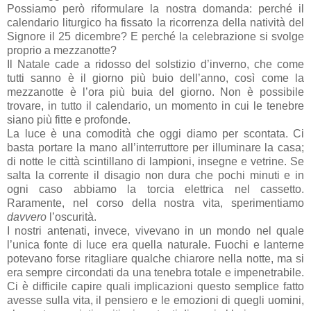
Possiamo però riformulare la nostra domanda: perché il
calendario liturgico ha fissato la ricorrenza della natività del
Signore il 25 dicembre? E perché la celebrazione si svolge
proprio a mezzanotte?
Il Natale cade a ridosso del solstizio d’inverno, che come
tutti sanno è il giorno più buio dell’anno, così come la
mezzanotte è l’ora più buia del giorno. Non è possibile
trovare, in tutto il calendario, un momento in cui le tenebre
siano più fitte e profonde.
La luce è una comodità che oggi diamo per scontata. Ci
basta portare la mano all’interruttore per illuminare la casa;
di notte le città scintillano di lampioni, insegne e vetrine. Se
salta la corrente il disagio non dura che pochi minuti e in
ogni caso abbiamo la torcia elettrica nel cassetto.
Raramente, nel corso della nostra vita, sperimentiamo
davvero
l’oscurità.
I nostri antenati, invece, vivevano in un mondo nel quale
l’unica fonte di luce era quella naturale. Fuochi e lanterne
potevano forse ritagliare qualche chiarore nella notte, ma si
era sempre circondati da una tenebra totale e impenetrabile.
Ci è difficile capire quali implicazioni questo semplice fatto
avesse sulla vita, il pensiero e le emozioni di quegli uomini,