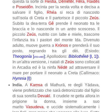
questa la sorte di
Hestía
,
Dēmḗtēr
,
Hḗra
,
Háıdēs
e
Poseidôn
. Incinta per la sesta volta e decisa a
salvare il figlio,
Rhéa
si reca di nascosto
sull'isola di Creta e lì partorisce il piccolo
Zeús
.
Subito la dea-terra
Gê
prende il neonato tra le
braccia e lo nasconde in un antro scosceso. Il
piccolo
Zeús
, nutrito con latte e miele, trascorre
l'infanzia tra i pastori del monte Ida. Divenuto
adulto, muove guerra a
Krónos
e prenderà il suo
posto, regnando tra gli dèi. (Esiodo:
Theogonía
[
]
; Apollodoro:
Bibliothḗkē
[I, 1])
.
453-490
In un'altra versione, i natali di
Zeús
sono collocati
in Arcadia ed è la ninfa
Nédē
ad attraversare il
mare per portare il neonato a Creta (Callimaco:
Hymnia
[I]
)
India.
A
Kaṃsa
di Mathurā, re degli Yādava,
viene profetizzato che sarà detronizzato dal figlio
di sua sorella
Devakī
. Il crudele re getta allora in
prigione la donna, insieme a suo
marito
Vasudeva
, e uccide sistematicamente i