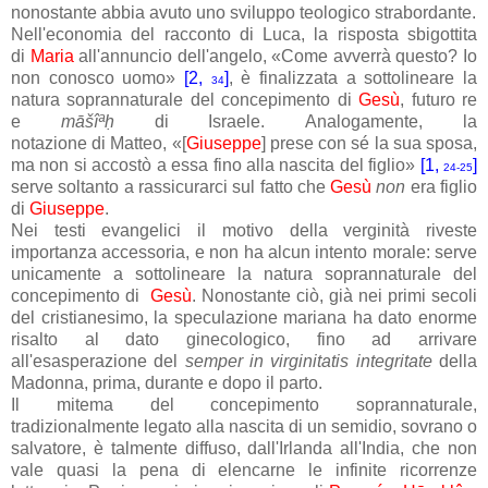
nonostante abbia avuto uno sviluppo teologico strabordante.
Nell'economia del racconto di Luca, la risposta sbigottita
di
Maria
all'annuncio dell'angelo, «Come avverrà questo? Io
non conosco uomo»
[2,
]
, è finalizzata a sottolineare la
34
natura soprannaturale del concepimento di
Gesù
, futuro re
e
māšîªḥ
di Israele. Analogamente, la
notazione di Matteo, «[
Giuseppe
] prese con sé la sua sposa,
ma non si accostò a essa fino alla nascita del figlio»
[1,
]
24-25
serve soltanto a rassicurarci sul fatto che
Gesù
non
era figlio
di
Giuseppe
.
Nei testi evangelici il motivo della verginità riveste
importanza accessoria, e non ha alcun intento morale: serve
unicamente a sottolineare la natura soprannaturale del
concepimento di
Gesù
. Nonostante ciò, già nei primi secoli
del cristianesimo, la speculazione mariana ha dato enorme
risalto al dato ginecologico, fino ad arrivare
all'esasperazione del
semper in virginitatis integritate
della
Madonna, prima, durante e dopo il parto.
Il mitema del concepimento soprannaturale,
tradizionalmente legato alla nascita di un semidio, sovrano o
salvatore, è talmente diffuso, dall'Irlanda all'India, che non
vale quasi la pena di elencarne le infinite ricorrenze