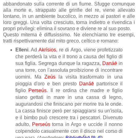
abbandonato sulla corrente di un fiume. Sfugge comunque
alla morte e, strappato alle grinfie del re, viene allevato
lontano, in un ambiente bucolico, in mezzo ai pastori e alle
loro greggi. Una volta cresciuto, torna indietro e rivendica i
propri privilegi: elimina il sovrano e diviene re al suo posto.
Questo mitema è diffusissimo. Ne elenchiamo tre esempi,
tratti rispettivamente dal mito greco, celtico e romano:
Elleni
. Ad
Akrísios
, re di Argo, viene profetizzato
che perderà la vita e il trono a causa del figlio di
sua figlia. Segrega dunque la ragazza,
Danáē
in
una torre, con l'assoluta proibizione di incontrare
uomini. Ma
Zeús
la visita trasformato in una
pioggia d'oro e ben presto
Daná
ē
partorisce il
figlio
Perseús
. Il re ordina che madre e figlio
siano gettati in mare in una cassa di legno,
augurandosi che finiscano per morire tra le onde.
La cassa finisce però per spiaggiarsi su un'isola,
e il bimbo può crescere tra i pescatori. Divenuto
adulto,
Perseús
torna in Argo e uccide il nonno
colpendolo casualmente con il disco nel corso di
una gara. (Apollodoro:
Bibliothḗkē
[II: 4]
)