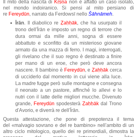
Il mito della nascita di
Kṛṣṇa
non è affatto un caso isolato,
nel mondo indoiranico. Si pensi al mito persiano di
re
Fereydūn
, narrato da Ferdowsī nello
Šāhnāmeh
.
Īrān
. Il diabolico re
Ẓaḥḥāk
, che ha usurpato il
trono dell'Īrān e imposto un regno di terrore che
dura ormai da mille anni, sogna di essere
abbattuto e sconfitto da un misterioso giovane
armato da una mazza di ferro. I magi, interrogati,
gli rivelano che il suo regno è destinato a finire
per mano di un eroe, che però deve ancora
nascere. Il bambino è
Fereydūn
, e
Ẓaḥḥāk
cerca
di ucciderlo dal momento in cui viene alla luce.
La madre fugge però sulle montagne e consegna
il neonato a un pastore, affinché lo allevi e lo
nutri con il latte delle migliori mucche. Divenuto
grande,
Fereydūn
spodesterà
Ẓaḥḥāk
dal Trono
d'Avorio, e diverrà re dell'Īrān.
Questa attestazione, che pone di prepotenza il tema
del «malvagio sovrano e del re bambino» nell'ambito di un
altro ciclo mitologico, quello dei re primordiali, dimostra la