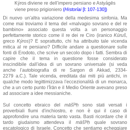
Kýros diviene re dell'impero persiano e Astyágēs
viene preso prigioniero
(
Historíai
[I: 107-130])
Di nuovo un'altra variazione della medesima sinfonia. Ma
come mai troviamo il tema del «malvagio sovrano e del re
bambino» associato questa volta a un personaggio
perfettamente storico come il re dei re Ciro (iranico
Kūruš
,
greco
Kýros
)? E soprattutto, chi ha attribuito tale vicenda
mitica al re persiano? Difficile andare a questionare sulle
fonti di Erodoto, che scrive un secolo dopo i fatti. Sembra di
capire che il tema in questione fosse considerato
inscindibile dall'idea di un sovrano universale (si veda
anche l'autobiografia di re Sargon di Akkad, 2334-
2279 a.C.). Tale vicenda, ereditata dai miti più antichi, in
qualche modo legittimizzava l'eccezionalità di un monarca,
che a un certo punto l'Īrān e il Medio Oriente avevano preso
ad associare a idee messianiche.
Sul concetto ebraico del
māšî
ª
ḥ
sono stati versati i
proverbiali fiumi d'inchiostro, e non è qui il caso di
approfondire una materia tanto vasta. Basti ricordare che il
tardo giudaismo attendeva il
māšî
ª
ḥ
quale sovrano
escatologico di Israele. Concetto che sentiamo echeggiare