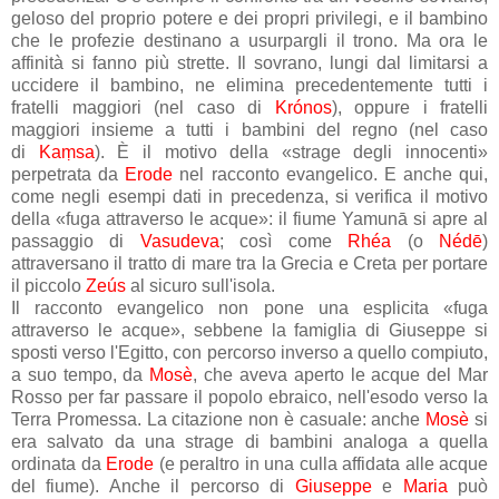
geloso del proprio potere e dei propri privilegi, e il bambino
che le profezie destinano a usurpargli il trono. Ma ora le
affinità si fanno più strette. Il sovrano, lungi dal limitarsi a
uccidere il bambino, ne elimina precedentemente tutti i
fratelli maggiori (nel caso di
Krónos
), oppure i fratelli
maggiori insieme a tutti i bambini del regno (nel caso
di
Kaṃsa
). È il motivo della «strage degli innocenti»
perpetrata da
Erode
nel racconto evangelico. E anche qui,
come negli esempi dati in precedenza, si verifica il motivo
della «fuga attraverso le acque»: il fiume Yamunā si apre al
passaggio di
Vasudeva
; così come
Rhéa
(o
Nédē
)
attraversano il tratto di mare tra la Grecia e Creta per portare
il piccolo
Zeús
al sicuro sull'isola.
Il racconto evangelico non pone una esplicita «fuga
attraverso le acque», sebbene la famiglia di Giuseppe
si
sposti verso l'Egitto, con percorso inverso a quello compiuto,
a suo tempo, da
Mosè
, che aveva aperto le acque del Mar
Rosso per far passare il popolo ebraico, nell'esodo verso la
Terra Promessa. La citazione non è casuale: anche
Mosè
si
era salvato da una strage di bambini analoga a quella
ordinata da
Erode
(e peraltro in una culla affidata alle acque
del fiume). Anche il percorso di
Giuseppe
e
Maria
può