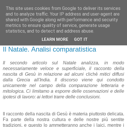
This site uses cookies from Google to deliver its services
Gangleri - Il blog del
and to analyze traffic. Your IP address and user-agent are
shared with Google along with performance and security
Progetto Bifröst
metrics to ensure quality of service, generate usage
statistics, and to detect and address abuse.
LEARN MORE
GOT IT
martedì 25 dicembre 2012
Il Natale. Analisi comparatistica
Il secondo articolo sul Natale analizza, in modo
necessariamente veloce e superficiale, il racconto della
nascita di Gesù in relazione ad alcuni
cliché
mitici diffusi
dalla Grecia all'India. Il discorso viene qui condotto
unicamente nel campo della comparazione letteraria e
mitologica. Ci limitamo a esporre delle osservazioni e delle
ipotesi di lavoro: ai lettori trarre delle conclusioni.
Il racconto della nascita di Gesù è materia piuttosto delicata.
Fa parte della nostra cultura e delle nostre più sentite
tradizioni, e questo lo ammetteranno anche i laici, mentre i