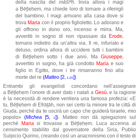
della nascita del
māšîªḥ
. Invia allora i magi
a Bēṯlẹḥẹm, ma chiede loro di tornare a riferirgli
del bambino. I magi arrivano alla casa dove si
trova
Maria
con il proprio figlioletto. Lo adorano e
gli offrono in dono oro, incenso e mirra. Ma,
avvertiti in sogno di non ripassare da
Erode
,
tornano indietro da un'altra via. Il re, infuriato e
deluso, ordina allora di uccidere tutti i bambini
di Bēṯlẹḥẹm sotto i due anni. Ma
Giuseppe
,
avvertito in sogno, ha già condotto
Maria
e suo
figlio in Egitto, dove i tre rimarranno fino alla
morte del re
(
Matteo
[2,
])
1-20
Entrambi gli evangelisti concordano nell'assegnare
a Bēṯlẹḥẹm l'onore di aver dato i natali a
Gesù
, e la ragione
è la necessità di rendere veritiera una famosa profezia: «E
tu, Bēṯlẹḥẹm di Ẹfrāṯāh, non sei certo la minore tra le città di
Giuda, perché da te uscirà un capo che guiderà Israele, mio
popolo»
(
Michea
[5,
])
. Matteo non dà spiegazioni sul
2
perché
Maria
si trovasse a Bēṯlẹḥẹm. Luca accenna al
censimento stabilito dal governatore della Siria, Publio
Sulpicio Quirino, creando così un anacronismo con il testo di