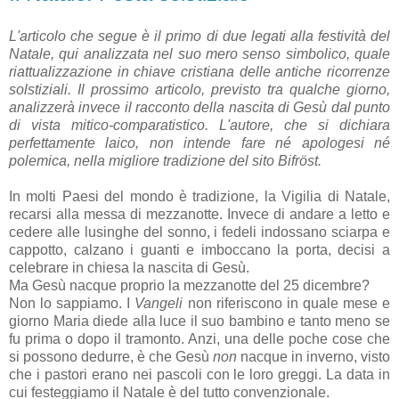
L'articolo che segue è il primo di due legati alla festività del
Natale, qui analizzata nel suo mero senso simbolico, quale
riattualizzazione in chiave cristiana delle antiche ricorrenze
solstiziali. Il prossimo articolo, previsto tra qualche giorno,
analizzerà invece il racconto della nascita di Gesù dal punto
di vista mitico-comparatistico. L'autore, che si dichiara
perfettamente laico, non
intende fare né apologesi né
polemica, nella migliore tradizione del sito Bifröst
.
In molti Paesi del mondo è tradizione, la Vigilia di Natale,
recarsi alla messa di mezzanotte. Invece di andare a letto e
cedere alle lusinghe del sonno, i fedeli indossano sciarpa e
cappotto, calzano i guanti e imboccano la porta, decisi a
celebrare in chiesa la nascita di Gesù.
Ma Gesù nacque proprio la mezzanotte del 25 dicembre?
Non lo sappiamo. I
Vangeli
non riferiscono in quale mese e
giorno Maria diede alla luce il suo bambino e tanto meno se
fu prima o dopo il tramonto. Anzi, una delle poche cose che
si possono dedurre, è che Gesù
non
nacque in inverno, visto
che i pastori erano nei pascoli con le loro greggi. La data in
cui festeggiamo il Natale è del tutto convenzionale.