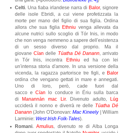
Celti
. Una fiaba irlandese narra di
Balor
, signore
delle isole Ebridi, a cui viene profetizzata la
morte per mano del figlio di sua figlia. Ordina
allora che sua figlia
Ethniu
venga allevata da
alcune nutrici sullo scoglio di Tór Inis, in modo
che non venga nemmeno a sapere dell'esistenza
di un sesso diverso dal proprio. Ma il
giovane
Cían
delle
Túatha Dé Danann
, arrivato
in Tór Inis, incontra
Ethniu
ed ha con lei
un'intensa storia d'amore. In una versione della
vicenda, la ragazza partorisce tre figli, e
Balor
ordina che vengano gettati in mare e annegati.
Uno di loro, però, cade fuori dal
sacco e
Cían
lo conduce in Ériu sulla barca
di
Manannán mac Lir
. Divenuto adulto,
Lúg
ucciderà il nonno e diverrà re delle
Túatha Dé
Danann
(John O'Donovan:
Mac Kineely
|
William
Larminie:
West Irish Folk-Tales
).
Romani
.
Amulius
, divenuto re di Alba Longa
dopo aver spodestato il fratello
Numitor
, uccide i