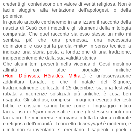
credenti gli conferiscono un valore di verità religiosa. Non è
facile sfuggire alla tentazione dell'apologesi, o della
polemica.
In questo articolo cercheremo in analizzare il racconto della
nascita di Gesù con i metodi e gli strumenti della mitologia
comparata. Che quel racconto sia esso stesso un mito mi
sembra, più che una premessa, una necessaria
definizione, e uso qui la parola «mito» in senso tecnico, a
indicare una storia posta a fondazione di una tradizione,
indipendentemente dalla sua validità storica.
Che alcuni temi presenti nella vicenda di Gesù mostrino
affinità con altre biografie mitiche
(
Ḥurr
,
Diónysos
,
Hēraklês
,
Miθra
...) è un'osservazione
addirittura banale; e che il natale del Signore,
tradizionalmente collocato il 25 dicembre, sia una festività
rubata a ricorrenze solstiziali più antiche, è cosa ben
risaputa. Gli studiosi, compresi i maggiori esegeti dei testi
biblici e cristiani, sanno bene come il linguaggio mitico
faccia uso di
tópoi
universali e come gli stessi simboli non
facciano che rincorrersi e ritrovarsi in tutta la storia culturale
e religiosa dell'umanità. Il concetto di
copyright
è moderno, e
i miti non si inventano: si ereditano. I sapienti, i poeti, i