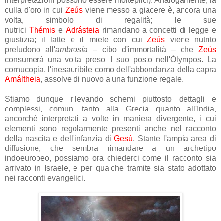
interpretazioni possono essere molteplici). Analogamente, la
culla d'oro in cui
Zeús
viene messo a giacere è, ancora una
volta, simbolo di regalità; le sue
nutrici
Thémis
e
Adrásteia
rimandano a concetti di legge e
giustizia; il latte e il miele con cui
Zeús
viene nutrito
preludono all'
ambrosía
– cibo d'immortalità – che
Zeús
consumerà una volta preso il suo posto nell'Ólympos. La
cornucopia, l'inesauribile corno dell'abbondanza della capra
Amáltheia
, assolve di nuovo a una funzione regale.
Stiamo dunque rilevando schemi piuttosto dettagli e
complessi, comuni tanto alla Grecia quanto all'India,
ancorché interpretati a volte in maniera divergente, i cui
elementi sono regolarmente presenti anche nel racconto
della nascita e dell'infanzia di
Gesù
. Stante l'ampia area di
diffusione, che sembra rimandare a un archetipo
indoeuropeo, possiamo ora chiederci come il racconto sia
arrivato in Israele, e per qualche tramite sia stato adottato
nei racconti evangelici.