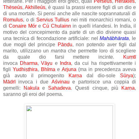
letterarie. Per i maggiori eroi greci, quali
Perseús
,
Hēraklês
,
Thēseús
,
Akhilleús
, è quasi la prassi essere figli di un dio e
di una mortale. Si pensi anche alle nascite soprannaturali di
Romulus
, o di
Servius Tullius
nei miti monarchici romani, o
di
Conaire Mór
e
Cú Chulainn
in quelli irlandesi. In India, il
motivo del concepimento da parte di un dio diviene quasi
una tecnica di fecondazione artificiale: nel
Mahābhārata
, le
due mogli del principe
Pāṇḍu
, non potendo aver figli dal
marito, utilizzano un
mantra
che permette loro di scegliere
da quale dio farsi mettere incinte.
Kuṃtī
invoca
Dharma
,
Vāyu
e
Indra
, da cui ha rispettivamente i
figli
Yudhiṣṭhira
,
Bhīma
e
Arjuna
(ma in precedenza aveva
già avuto il primogenito
Karṇa
dal dio-sole
Sūrya
);
Mādrī
invoca i due
Aśvinau
e partorisce una coppia di
gemelli:
Nakula
e
Sahadeva
. Questi cinque, più
Karṇa
,
saranno gli eroi del poema.