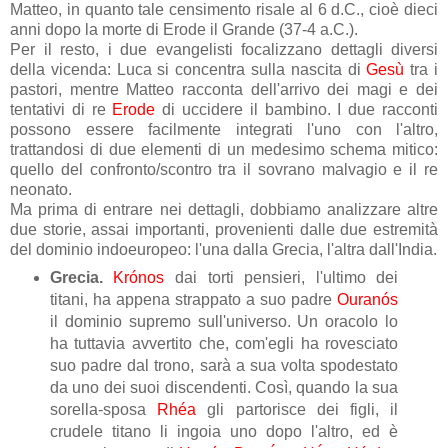
Matteo, in quanto tale censimento risale al 6 d.C., cioè dieci
anni dopo la morte di Erode il Grande (37-4 a.C.).
Per il resto, i due evangelisti focalizzano dettagli diversi
della vicenda: Luca si concentra sulla nascita di
Gesù
tra i
pastori, mentre Matteo racconta dell'arrivo dei magi e dei
tentativi di re
Erode
di uccidere il bambino. I due racconti
possono essere facilmente integrati l'uno con l'altro,
trattandosi di due elementi di un medesimo schema mitico:
quello del confronto/scontro tra il sovrano malvagio e il re
neonato.
Ma prima di entrare nei dettagli, dobbiamo analizzare altre
due storie, assai importanti, provenienti dalle due estremità
del dominio indoeuropeo: l'una dalla Grecia, l'altra dall'India.
Grecia.
Krónos
dai torti pensieri, l'ultimo dei
titani, ha appena strappato a suo padre
Ouranós
il dominio supremo sull'universo. Un oracolo lo
ha tuttavia avvertito che, com'egli ha rovesciato
suo padre dal trono, sarà a sua volta spodestato
da uno dei suoi discendenti. Così, quando la sua
sorella-sposa
Rhéa
gli partorisce dei figli, il
crudele titano li ingoia uno dopo l'altro, ed è