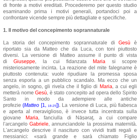
di fronte a motivi ereditati. Procederemo per questo studio
esaminando prima i motivi generali, portandoci poi a
confrontare vicende sempre più dettagliate e specifiche.
1. Il motivo del concepimento soprannaturale
La storia del concepimento soprannaturale di
Gesù
è
riportato sia da Matteo che da Luca, con toni piuttosto
diversi. La versione di Matteo assume il punto di vista
di
Giuseppe
, la cui fidanzata
Maria
si scopre
misteriosamente incinta. La reazione del mite falegname è
piuttosto contenuta: vuole ripudiare la promessa sposa
senza esporla a un pubblico scandalo. Ma ecco che un
angelo, in sogno, gli rivela che il figlio di
Maria
, a cui egli
metterà nome
Gesù
, è stato concepito ad opera dello Spirito
Santo in modo da adempiere alle antiche
profezie
(
Matteo
[1,
]
)
. La versione di Luca, più fiabesca
18-25
e aperta al meraviglioso, è invece tutta incentrata sulla
giovane
Maria
, fanciulla di Nāṣǝraṯ, a cui compare
l'arcangelo
Gabriele
, annunciandole la prossima maternità.
L'arcangelo descrive il nascituro con vividi tratti regali e
messianici: «sarà grande e sarà chiamato Figlio