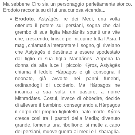
Ma sebbene Ciro sia un personaggio perfettamente storico,
Erodoto racconta su di lui una curiosa vicenda...
Erodoto
. Astyágēs, re dei Medi, una volta
ottenuto il potere sui persiani, sogna che dal
grembo di sua figlia Mandánēs spunti una vite
che, crescendo, finisce per ricoprire tutta l'Asia. I
magi, chiamati a interpretare il sogno, gli rivelano
che Astyágēs è destinato a essere spodestato
dal figlio di sua figlia Mandánēs. Appena la
donna dà alla luce il piccolo Kýros, Astyágēs
chiama il fedele Hárpagos e gli consegna il
neonato, già avvolto nei panni funebri,
ordinandogli di ucciderlo. Ma Hárpagos ne
incarica a sua volta un pastore, a nome
Mithradátēs. Costui, invece di obbedire, decide
di allevare il bambino, consegnando a Hárpagos
il corpo del proprio figlioletto, nato morto. Kýros
cresce così tra i pastori della Media; divenuto
grande, fomenta una ribellione, si mette a capo
dei persiani, muove guerra ai medi e li sbaraglia.