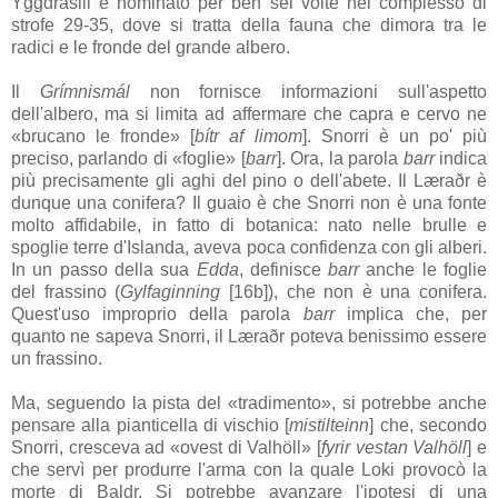
Yggdrasill
è nominato per ben sei volte nel complesso di
strofe 29-35, dove si tratta della fauna che dimora tra le
radici e le fronde del grande albero.
Il
Grímnismál
non fornisce informazioni sull'aspetto
dell'albero, ma si limita ad affermare che capra e cervo ne
«brucano le fronde» [
bítr af limom
]. Snorri è un po' più
preciso, parlando di «foglie» [
barr
]. Ora, la parola
barr
indica
più precisamente gli aghi del pino o dell'abete. Il
Læraðr
è
dunque una conifera? Il guaio è che Snorri non è una fonte
molto affidabile, in fatto di botanica: nato nelle brulle e
spoglie terre d'Islanda, aveva poca confidenza con gli alberi.
In un passo della sua
Edda
, definisce
barr
anche le foglie
del frassino (
Gylfaginning
[16b]
), che non è una conifera.
Quest'uso improprio della parola
barr
implica che, per
quanto ne sapeva Snorri, il
Læraðr
poteva benissimo essere
un frassino.
Ma, seguendo la pista del «tradimento», si potrebbe anche
pensare alla pianticella di vischio [
mistilteinn
] che, secondo
Snorri, cresceva ad «ovest di
Valhöll
» [
fyrir vestan Valhöll
] e
che servì per produrre l'arma con la quale
Loki
provocò la
morte di
Baldr
. Si potrebbe avanzare l'ipotesi di una