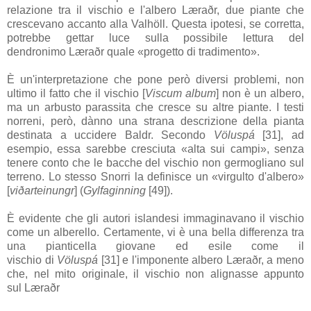
relazione tra il vischio e l'albero
Læraðr
, due piante che
crescevano accanto alla
Valhöll
. Questa ipotesi, se corretta,
potrebbe gettar luce sulla possibile lettura del
dendronimo
Læraðr
quale «progetto di tradimento».
È un'interpretazione che pone però diversi problemi, non
ultimo il fatto che il vischio [
Viscum album
] non è un albero,
ma un arbusto parassita che cresce su altre piante. I testi
norreni, però, dànno una strana descrizione della pianta
destinata a uccidere
Baldr
. Secondo
Völuspá
[31]
, ad
esempio, essa sarebbe cresciuta «alta sui campi», senza
tenere conto che le bacche del vischio non germogliano sul
terreno. Lo stesso Snorri la definisce un «virgulto d'albero»
[
viðarteinungr
] (
Gylfaginning
[49]
).
È evidente che gli autori islandesi immaginavano il vischio
come un alberello. Certamente, vi è una bella differenza tra
una pianticella giovane ed esile come il
vischio di
Völuspá
[31]
e l'imponente albero
Læraðr
, a meno
che, nel mito originale, il vischio non alignasse appunto
sul
Læraðr