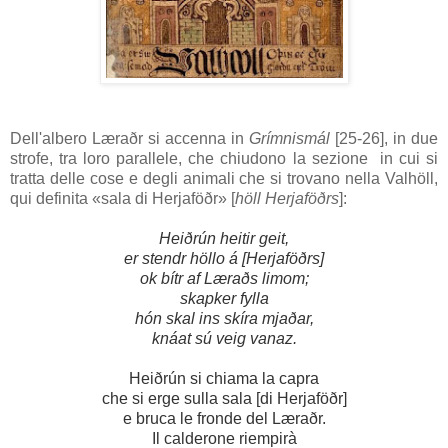
Dell'albero
Læraðr
si accenna in
Grímnismál
[25-26]
, in due
strofe, tra loro parallele, che chiudono la sezione in cui si
tratta delle cose e degli animali che si trovano nella
Valhöll
,
qui definita «sala di
Herjaföðr
» [
höll Herjaföðrs
]:
Heiðrún heitir geit,
er stendr höllo á [Herjaföðrs]
ok bítr af Læraðs limom;
skapker fylla
hón skal ins skíra mjaðar,
knáat sú veig vanaz.
Heiðrún si chiama la capra
che si erge sulla sala [di
Herjaföðr
]
e bruca le fronde del
Læraðr
.
Il calderone riempirà