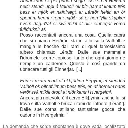
Annat kann ek þér þaðan segja. Geit sú er Heiðrún
heitir stendr uppi á Valhöll ok bítr barr af limum trés
þess er mjök er nafnfrægt, er Léraðr heitir, en ór
spenum hennar rennr mjöðr sá er hon fyllir skapker
hvern dag. Þat er svá mikit at allir einherjar verða
fulldruknir af.
Posso raccontarti ancora una cosa. Quella capra
che si chiama
Heiðrún
sta in alto sulla
Valhöll
e
mangia le bacche dai rami di quel famosissimo
albero chiamato
Léraðr
. Dalle sue mammelle
l'idromele scorre copioso, tanto che ogni giorno ne
riempie un calderone. Questo è così grande da
ubriacare tutti gli
Einherjar
. [...]
Enn er meira mark at of hjörtinn Eirþyrni, er stendr á
Valhöll ok bítr af limum þess trés, en af hornum hans
verðr svá mikill dropi at niðr kemr í Hvergelmi.
Ancora più notevole è il cervo
Eikþyrnir
: anche lui si
trova sulla
Valhöll
e bruca i rami dell'albero [
Léraðr
].
Dalle sue corna stillano tantissime gocce che
cadono in
Hvergelmir
..."
La domanda che sorge spontanea è dove vada localizzato