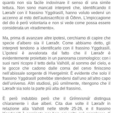
quanto non sia facile indovinare il senso di una simile
lettura. Non sono mancati interpreti che, identificando il
Læraðr
con il frassino
Yggdrasill
, hanno voluto vedervi un
accenno al mito dell'autosacrificio di
Óðinn
. L'impiccagione
del dio è però volontaria e non si vede come possa essere
considerata un «tradimento».
Ma, prima di avanzare altre ipotesi, cerchiamo di capire che
specie d'albero sia il
Læraðr
. Come abbiamo detto, gli
interpreti tendono a identificarlo con il frassino
Yggdrasill
.
L'ipotesi è avvalorata dal fatto che il
Læraðr
è
evidentemente proiettato in un panorama cosmologico: con i
suoi rami ricopre il tetto della
Valhöll
, al sommo del cielo, e
le gocce che cadono dalle corna del cervo finiscono
nell'abissale sorgente di
Hvergelmir
. È evidente che solo il
frassino
Yggdrasill
potrebbe stendersi dall'uno all'altro capo
dell'universo. Altri studiosi, più umilmente, ritengono che il
Læraðr
sia solo la parte più alta del frassino.
È però indubbio però che il
Grímnismál
distingua
chiaramente i due alberi. Cita due volte il
Læraðr
in
relazione alla
Valhöll
nelle strofe 25-26, e il frassino