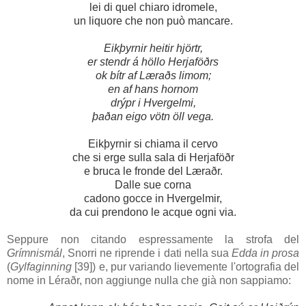
lei di quel chiaro idromele,
un liquore che non può mancare.
Eikþyrnir heitir hjörtr,
er stendr á höllo Herjaföðrs
ok bítr af Læraðs limom;
en af hans hornom
drýpr i Hvergelmi,
þaðan eigo vötn öll vega.
Eikþyrnir
si chiama il cervo
che si erge sulla sala di
Herjaföðr
e bruca le fronde del
Læraðr
.
Dalle sue corna
cadono gocce in
Hvergelmir
,
da cui prendono le acque ogni via.
Seppure non citando espressamente la strofa del
Grímnismál
, Snorri ne riprende i dati nella sua
Edda in prosa
(
Gylfaginning
[39]
) e, pur variando lievemente l'ortografia del
nome in
Léraðr
, non aggiunge nulla che già non sappiamo: