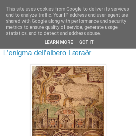
This site uses cookies from Google to deliver its services
Gangleri - Il blog del
and to analyze traffic. Your IP address and user-agent are
shared with Google along with performance and security
Progetto Bifröst
metrics to ensure quality of service, generate usage
statistics, and to detect and address abuse.
LEARN MORE
GOT IT
mercoledì 20 ottobre 2010
L'enigma dell'albero Læraðr