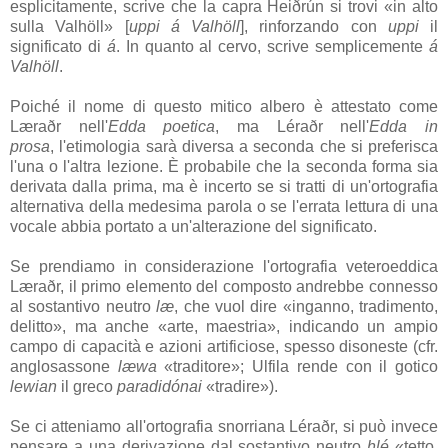
esplicitamente, scrive che la capra
Heiðrún
si trovi «in alto
sulla
Valhöll
» [
uppi á Valhöll
], rinforzando con
uppi
il
significato di
á
. In quanto al cervo, scrive semplicemente
á
Valhöll
.
Poiché il nome di questo mitico albero è attestato come
Læraðr
nell'
Edda poetica
, ma
Léraðr
nell'
Edda in
prosa
, l'etimologia sarà diversa a seconda che si preferisca
l'una o l'altra lezione. È probabile che la seconda forma sia
derivata dalla prima, ma è incerto se si tratti di un'ortografia
alternativa della medesima parola o se l'errata lettura di una
vocale abbia portato a un'alterazione del significato.
Se prendiamo in considerazione l'ortografia veteroeddica
Læraðr
, il primo elemento del composto andrebbe connesso
al sostantivo neutro
læ
, che vuol dire «inganno, tradimento,
delitto», ma anche «arte, maestria», indicando un ampio
campo di capacità e azioni artificiose, spesso disoneste (cfr.
anglosassone
læwa
«traditore»; Ulfila rende con il gotico
lewian
il greco
paradidónai
«tradire»).
Se ci atteniamo all'ortografia snorriana
Léraðr
, si può invece
pensare a una derivazione dal sostantivo neutro
hlé
«tetto,