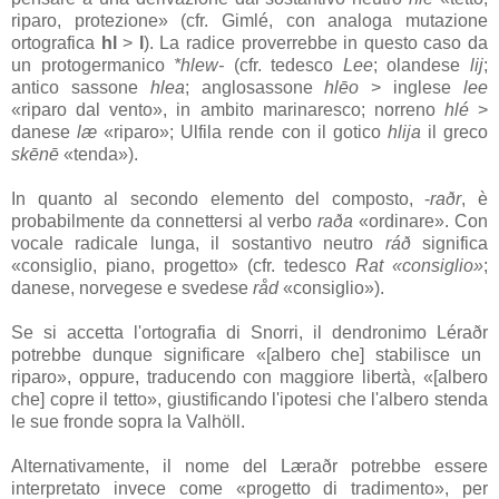
riparo, protezione» (cfr.
Gimlé
, con analoga mutazione
ortografica
hl
>
l
). La radice proverrebbe in questo caso da
un protogermanico
*hlew-
(cfr. tedesco
Lee
; olandese
lij
;
antico sassone
hlea
; anglosassone
hlēo
> inglese
lee
«riparo dal vento», in ambito marinaresco; norreno
hlé
>
danese
læ
«riparo»; Ulfila rende con il gotico
hlija
il greco
skēnē
«tenda»).
In quanto al secondo elemento del composto, -
raðr
, è
probabilmente da connettersi al verbo
raða
«ordinare». Con
vocale radicale lunga, il sostantivo neutro
ráð
significa
«consiglio, piano, progetto» (cfr. tedesco
Rat «consiglio»
;
danese, norvegese e svedese
råd
«consiglio»).
Se si accetta l'ortografia di Snorri, il dendronimo
Léraðr
potrebbe dunque significare «[albero che] stabilisce un
riparo», oppure, traducendo con maggiore libertà, «[albero
che] copre il tetto», giustificando l'ipotesi che l'albero stenda
le sue fronde sopra la
Valhöll
.
Alternativamente, il nome del
Læraðr
potrebbe essere
interpretato invece come «progetto di tradimento», per