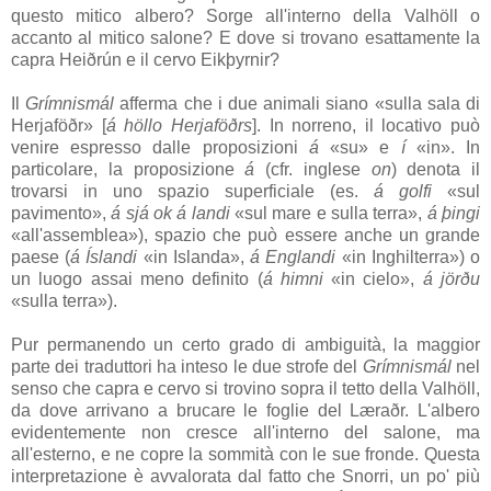
questo mitico albero? Sorge all'interno della
Valhöll
o
accanto al mitico salone? E dove si trovano esattamente la
capra
Heiðrún
e il cervo
Eikþyrnir
?
Il
Grímnismál
afferma che i due animali siano «sulla sala di
Herjaföðr
» [
á höllo Herjaföðrs
]. In norreno, il locativo può
venire espresso dalle proposizioni
á
«su» e
í
«in». In
particolare, la proposizione
á
(cfr. inglese
on
) denota il
trovarsi in uno spazio superficiale (es.
á golfi
«sul
pavimento»,
á sjá ok á landi
«sul mare e sulla terra»,
á þingi
«all'assemblea»), spazio che può essere anche un grande
paese (
á Íslandi
«in Islanda»,
á Englandi
«in Inghilterra») o
un luogo assai meno definito (
á himni
«in cielo»,
á jörðu
«sulla terra»).
Pur permanendo un certo grado di ambiguità, la maggior
parte dei traduttori ha inteso le due strofe del
Grímnismál
nel
senso che capra e cervo si trovino sopra il tetto della
Valhöll
,
da dove arrivano a brucare le foglie del
Læraðr
. L'albero
evidentemente non cresce all'interno del salone, ma
all'esterno, e ne copre la sommità con le sue fronde. Questa
interpretazione è avvalorata dal fatto che Snorri, un po' più