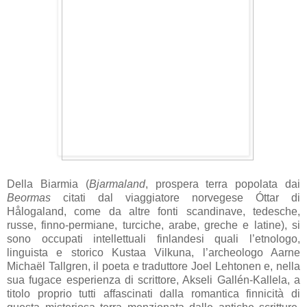
Della Biarmia (
Bjarmaland
, prospera terra popolata dai
Beormas
citati dal viaggiatore norvegese Óttar di
Hålogaland, come da altre fonti scandinave, tedesche,
russe, finno-permiane, turciche, arabe, greche e latine), si
sono occupati intellettuali finlandesi quali l’etnologo,
linguista e storico Kustaa Vilkuna, l’archeologo Aarne
Michaël Tallgren, il poeta e traduttore Joel Lehtonen e, nella
sua fugace esperienza di scrittore, Akseli Gallén-Kallela, a
titolo proprio tutti affascinati dalla romantica finnicità di