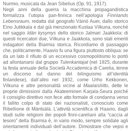
Nurmio, musicata da Jean Sibelius (Op. 91, 1917).
Negli anni della guerra la macchina propagandistica
formalizza l’utopia pan-finnica nell’apologia
Finnlands
Lebensraum
, redatta dal geografo Väinö Auer, dallo storico
Eino Jutikkala e dal già menzionato Kustaa Vilkuna, nonché
nel saggio
Idän kysymys
dello storico Jalmari Jaakkola: di
questi ricercatori due, Vilkuna e Jaakkola, sono stati emeriti
indagatori della Biarmia storica. Ricordiamo di passaggio
che, politicamente, Haavio fu una figura piuttosto obliqua: se
da un lato il rifiuto di un eccessivo cosmopolitismo lo portò
ad allontanarsi dal gruppo
Tulenkantajat
(nel 1925, durante
la festa annuale della Società Accademica di Carelia, tenne
un discorso sul danno del bilinguismo all’identità
finlandese), dall’altro nel 1932, come Urho Kekkonen,
Vilkuna e altre personalità vicine al
Maalaisliitto
, dette le
proprie dimissioni dalla Akateeminen Karjala-Seura poiché
il consiglio direttivo non fece atto formale di condanna verso
il fallito colpo di stato dei nazionalisti, conosciuto come
Ribellione di Mäntsälä. L’attività scientifica di Haavio, dagli
studi sulle religioni dei popoli finni-careliani alla “caccia al
tesoro” della Biarmia è, in vario modo, sempre solidale agli
orientamenti individuali dell’autore. Dimostrare che vepsi e