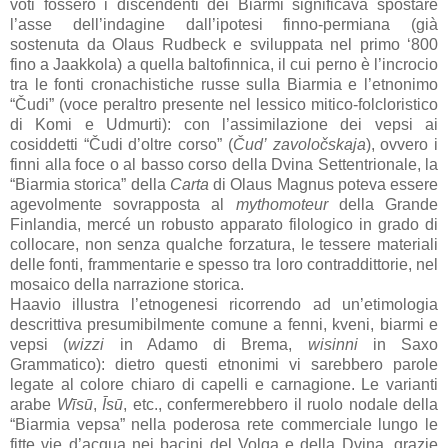
voti fossero i discendenti dei Biarmi significava spostare
l’asse dell’indagine dall’ipotesi finno-permiana (già
sostenuta da Olaus Rudbeck e sviluppata nel primo ‘800
fino a Jaakkola) a quella baltofinnica, il cui perno è l’incrocio
tra le fonti cronachistiche russe sulla Biarmia e l’etnonimo
“Čudi” (voce peraltro presente nel lessico mitico-folcloristico
di Komi e Udmurti): con l’assimilazione dei vepsi ai
cosiddetti “Čudi d’oltre corso” (
Čud’ zavoločskaja
), ovvero i
finni alla foce o al basso corso della Dvina Settentrionale, la
“Biarmia storica” della
Carta
di Olaus Magnus poteva essere
agevolmente sovrapposta al
mythomoteur
della Grande
Finlandia, mercé un robusto apparato filologico in grado di
collocare, non senza qualche forzatura, le tessere materiali
delle fonti, frammentarie e spesso tra loro contraddittorie, nel
mosaico della narrazione storica.
Haavio illustra l’etnogenesi ricorrendo ad un’etimologia
descrittiva presumibilmente comune a fenni, kveni, biarmi e
vepsi (
wizzi
in Adamo di Brema,
wisinni
in Saxo
Grammatico): dietro questi etnonimi vi sarebbero parole
legate al colore chiaro di capelli e carnagione. Le varianti
arabe
Wīsū
,
Īsū
, etc., confermerebbero il ruolo nodale della
“Biarmia vepsa” nella poderosa rete commerciale lungo le
fitte vie d’acqua nei bacini del Volga e della Dvina, grazie