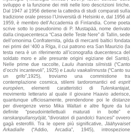
sviluppo e la funzione dei miti nelle loro descrizioni liriche.
Dal 1947 al 1956 detiene la cattedra di studi comparati sulla
tradizione orale presso l’Università di Helsinki e, dal 1956 al
1959, è membro dell’Accademia di Finlandia. Come poeta
scrive sotto lo pseudonimo di P. Mustapää, nome derivato
dalla cinquecentesca “Casa delle Teste Nere” di Tallin, sede
dell’omonima Confraternita, gilda di mercanti baltici fondata
nei primi del ‘400 a Rīga, il cui patrono era San Maurizio (la
testa nera è un riferimento all’iconografia duecentesca del
soldato moro e alle presunte origini egiziane del Santo).
Nelle prime due raccolte,
Laulu ihanista silmistä
(“Canto
d’occhi incantevoli”, 1925) e
Laulu vaakalinnusta
(“Canto su
un grifo”,1925), troviamo una commistione tra
contemplazione cosmica, stilemi tardoromantici ed
esprit
européen
, elementi caratteristici di
Tulenkantajat
,
movimento letterario al quale il giovane Haavio aderisce,
quantunque ufficiosamente, prendendone poi le distanze
per divergenze verso Mika Waltari e altre figure da lui
definite “pseudointellettuali maturati in botte” e
ranskanpullansyöjät
, “divoratori di pandolci francesi” ovvero
gagà esterofili. Tra le opere più significative,
Jäähyvaiset
Arkadialle
(“Addio, Arcadia”, 1945), introspezione