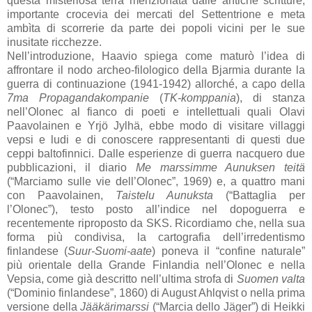
questa misteriosa terra menzionata dalle antiche scritture,
importante crocevia dei mercati del Settentrione e meta
ambìta di scorrerie da parte dei popoli vicini per le sue
inusitate ricchezze.
Nell’introduzione, Haavio spiega come maturò l’idea di
affrontare il nodo archeo-filologico della Bjarmia durante la
guerra di continuazione (1941-1942) allorché, a capo della
7ma Propagandakompanie
(
TK-komppania
), di stanza
nell’Olonec al fianco di poeti e intellettuali quali Olavi
Paavolainen e Yrjö Jylhä, ebbe modo di visitare villaggi
vepsi e ludi e di conoscere rappresentanti di questi due
ceppi baltofinnici. Dalle esperienze di guerra nacquero due
pubblicazioni, il diario
Me marssimme Aunuksen teitä
(“Marciamo sulle vie dell’Olonec”, 1969) e, a quattro mani
con Paavolainen,
Taistelu Aunuksta
(“Battaglia per
l’Olonec”), testo posto all’indice nel dopoguerra e
recentemente riproposto da SKS. Ricordiamo che, nella sua
forma più condivisa, la cartografia dell’irredentismo
finlandese (
Suur-Suomi-aate
) poneva il “confine naturale”
più orientale della Grande Finlandia nell’Olonec e nella
Vepsia, come già descritto nell’ultima strofa di
Suomen valta
(“Dominio finlandese”, 1860) di August Ahlqvist o nella prima
versione della
Jääkärimarssi
(“Marcia dello Jäger”) di Heikki