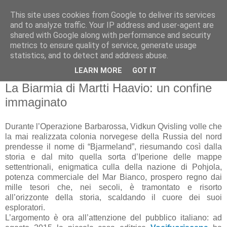
This site uses cookies from Google to deliver its services
Gangleri - Il blog del
and to analyze traffic. Your IP address and user-agent are
shared with Google along with performance and security
Progetto Bifröst
metrics to ensure quality of service, generate usage
statistics, and to detect and address abuse.
LEARN MORE
GOT IT
lunedì 8 febbraio 2016
La Biarmia di Martti Haavio: un confine
immaginato
Durante l’Operazione Barbarossa, Vidkun Qvisling volle che
la mai realizzata colonia norvegese della Russia del nord
prendesse il nome di “Bjarmeland”, riesumando così dalla
storia e dal mito quella sorta d’Iperione delle mappe
settentrionali, enigmatica culla della nazione di Pohjola,
potenza commerciale del Mar Bianco, prospero regno dai
mille tesori che, nei secoli, è tramontato e risorto
all’orizzonte della storia, scaldando il cuore dei suoi
esploratori.
L’argomento è ora all’attenzione del pubblico italiano: ad