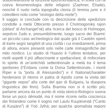
sottolineandone la funzione eponimo-titanica, in linea con la
coeva fenomenologia delle religioni (Zaehner, Eliade),
nonché il ruolo nella topografia ctonia (il lemma
jumi
e il
coleottero noto come “orologio della morte”).
Il saggio si conclude con la descrizione delle spedizioni
condotte a metà Ottocento presso il Cholmogorskij rajon
(
oblast’
di Archangel’sk) alla ricerca del bosco di Holmogor,
sepolcro čudo e, presumibilmente, luogo sacro dei Biarmi:
un piccolo caso archeologico dal quale già il Castrén sperò
di trarre segni tangibili di una civiltà i cui insediamenti, prima
di allora, erano presenti solo nelle carte immaginifiche del
mito nordico. Lo studio di Haavio è l’ultimo tentativo, per
molti aspetti il più affascinante e spettacolare, di rinfocolare
lo spirito di un’antichità settentrionale a metà tra il tema
iperboreo (l’Eridano come la Dvina Settentrionale, i monti
Ripei e la “porta di Alessandro”) e il
Nationalcharakter
herderiano (il ritorno in patria di Apollo come la visita del
“gigante vepso” alla corte del qan di Bulgaria, la diaspora
linguistica dei finni). Sulla Biarmia non si è scritto più;
parlarne ancora da un punto di vista storico-filologico suona
forse un poco démodé, ma il nome ricorre nella coscienza
dei finlandesi come il sogno nel
Laulu Kuujärvestä
(“Canto
di Kuujärvi”) di Yrjö Jylhä: per qualche giornalista regioni