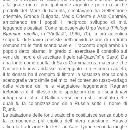
alla quale merci, principalmente argento e pelli ma anche
prodotti del Mare di Barents, circolavano tra Settentrione
orientale, Grande Bulgaria, Medio Oriente e Asia Centrale,
arricchendo tra i popoli il reciproco sviluppo di miti,
leggende e bestiari. Come ha osservato Urpo Vento (
Filologi
Bjarmian rajoilla
, in “Virittäjä”, 1966, 70), la più autentica
scoperta di Haavio consiste nell’individuazione di un tratto
comune tra le fonti scandinave e il racconto degli arabi: un
popolo detto biarmo, in grado di esercitare il controllo sui
venti del nord e di suscitare il gelo (al-Qazwīnī e Saxo). Da
una fonte come quella di Saxo Grammaticus, materiale che
l’autore riteneva andasse maneggiato con estrema cautela,
il folklorista ha il compito di filtrare la sostanza storica dalla
scenografia verosimile del mito: nel contenuto russo-variago
delle vicende del re e viaggiatore leggendario Ragnarr
loðbrók
vi è il riflesso delle spedizioni che gli scandinavi
intrapresero oltre il Baltico verso nord-est, il risultato delle
quali fu la colonizzazione della Russia sotto il nome di
Rjurik.
La trattazione delle fonti scaldiche costituisce senza dubbio
la componente più criptica dell’intera questione: Haavio
affida la traduzione dei testi ad Aale Tynni, seconda moglie