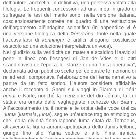
dell’autore, anch’ella, in definitiva, una poetessa votata alla
filologia. Le frequenti concessioni ad una linea in grado di
suffragare le tesi del marito sono, nella versione italiana,
coscienziosamente corrette nel quadro di una restituzione
dell’argomento all’indagine scientifica (in appendice vi è
una versione filologica della
Þórsdrápa
, fonte nella quale
l’accavallarsi di
kenningar
e artifici allegorici costituisce
ostacolo ad una soluzione interpretativa univoca).
Nel giudizio sulla veridicità del materiale scaldico Haavio si
pone in linea con l’esegesi di Jan de Vries e di altri
scandinavisti dell’epoca: le istanze di una “lirica operativa”,
declamata ad un pubblico scelto per celebrare le memorie di
re ed eroi, comportava l’elaborazione del tema narrativo a
partire da un fatto storico. L’autore considera affidabile
anche il racconto di Snorri sui viaggi in Biarmia di Þórir
hundr
e Karle, nonché la menzione del dio Jómali, la cui
statua era ornata dalle vagheggiate ricchezze dei Biarmi.
All’accostamento tra il nome e le orbite della voce uralica
*
juma
(
juamala
,
juma
), segue un’audace tragitto etimologico
che, dalla divinità finno-lappone Iuma citata da Tornaeus,
attraverso la figura agrario-apotropaica dello Jumis lettone,
giunge fino allo Yama vedico e allo Yima iranico,