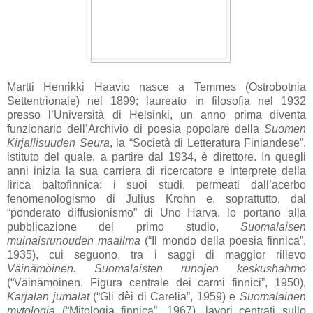
Martti Henrikki Haavio nasce a Temmes (Ostrobotnia
Settentrionale) nel 1899; laureato in filosofia nel 1932
presso l’Università di Helsinki, un anno prima diventa
funzionario dell’Archivio di poesia popolare della
Suomen
Kirjallisuuden Seura
, la “Società di Letteratura Finlandese”,
istituto del quale, a partire dal 1934, è direttore. In quegli
anni inizia la sua carriera di ricercatore e interprete della
lirica baltofinnica: i suoi studi, permeati dall’acerbo
fenomenologismo di Julius Krohn e, soprattutto, dal
“ponderato diffusionismo” di Uno Harva, lo portano alla
pubblicazione del primo studio,
Suomalaisen
muinaisrunouden maailma
(“Il mondo della poesia finnica”,
1935), cui seguono, tra i saggi di maggior rilievo
Väinämöinen. Suomalaisten runojen keskushahmo
(“Väinämöinen. Figura centrale dei carmi finnici”, 1950),
Karjalan jumalat
(“Gli dèi di Carelia”, 1959) e
Suomalainen
mytologia
(“Mitologia finnica”, 1967), lavori centrati sullo