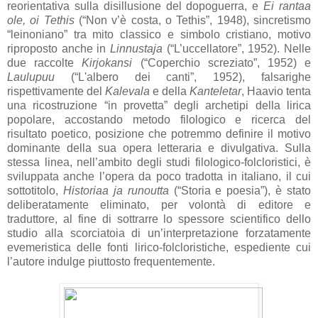
reorientativa sulla disillusione del dopoguerra, e
Ei rantaa
ole, oi Tethis
(“Non v’è costa, o Tethis”, 1948), sincretismo
“leinoniano” tra mito classico e simbolo cristiano, motivo
riproposto anche in
Linnustaja
(“L’uccellatore”, 1952). Nelle
due raccolte
Kirjokansi
(“Coperchio screziato”, 1952) e
Laulupuu
(“L'albero dei canti”, 1952), falsarighe
rispettivamente del
Kalevala
e della
Kanteletar
, Haavio tenta
una ricostruzione “in provetta” degli archetipi della lirica
popolare, accostando metodo filologico e ricerca del
risultato poetico, posizione che potremmo definire il motivo
dominante della sua opera letteraria e divulgativa. Sulla
stessa linea, nell’ambito degli studi filologico-folcloristici, è
sviluppata anche l’opera da poco tradotta in italiano, il cui
sottotitolo,
Historiaa ja runoutta
(“Storia e poesia”), è stato
deliberatamente eliminato, per volontà di editore e
traduttore, al fine di sottrarre lo spessore scientifico dello
studio alla scorciatoia di un’interpretazione forzatamente
evemeristica delle fonti lirico-folcloristiche, espediente cui
l’autore indulge piuttosto frequentemente.