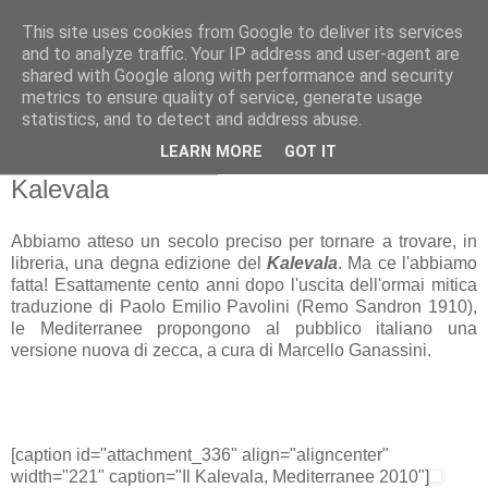
This site uses cookies from Google to deliver its services
Gangleri - Il blog del
and to analyze traffic. Your IP address and user-agent are
shared with Google along with performance and security
Progetto Bifröst
metrics to ensure quality of service, generate usage
statistics, and to detect and address abuse.
LEARN MORE
GOT IT
martedì 20 aprile 2010
Kalevala
Abbiamo atteso un secolo preciso per tornare a trovare, in
libreria, una degna edizione del
Kalevala
. Ma ce l'abbiamo
fatta! Esattamente cento anni dopo l'uscita dell'ormai mitica
traduzione di Paolo Emilio Pavolini (Remo Sandron 1910),
le Mediterranee propongono al pubblico italiano una
versione nuova di zecca, a cura di Marcello Ganassini.
[caption id="attachment_336" align="aligncenter"
width="221" caption="Il Kalevala, Mediterranee 2010"]