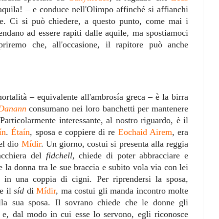
aquila! – e conduce nell'Olimpo affinché si affianchi
e. Ci si può chiedere, a questo punto, come mai i
ndano ad essere rapiti dalle aquile, ma spostiamoci
priremo che, all'occasione, il rapitore può anche
ortalità – equivalente all'ambrosía greca – è la birra
 Danann
consumano nei loro banchetti per mantenere
 Particolarmente interessante, al nostro riguardo, è il
ín
.
Étaín
, sposa e coppiere di re
Eochaid Airem
, era
del dio
Mídir
. Un giorno, costui si presenta alla reggia
acchiera del
fidchell
, chiede di poter abbracciare e
e la donna tra le sue braccia e subito vola via con lei
i in una coppia di cigni. Per riprendersi la sposa,
e il
síd
di
Mídir
, ma costui gli manda incontro molte
lla sua sposa. Il sovrano chiede che le donne gli
 e, dal modo in cui esse lo servono, egli riconosce