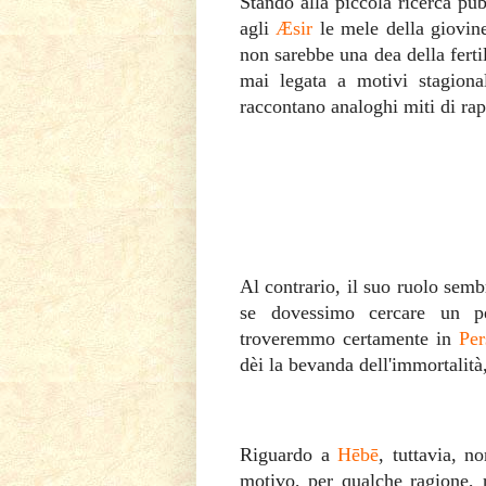
Stando alla piccola ricerca pu
agli
Æsir
le mele della giovin
non sarebbe una dea della ferti
mai legata a motivi stagiona
raccontano analoghi miti di rap
Al contrario, il suo ruolo semb
se dovessimo cercare un p
troveremmo certamente in
Per
dèi la bevanda dell'immortalità,
Riguardo a
Hēbē
, tuttavia, n
motivo, per qualche ragione, 