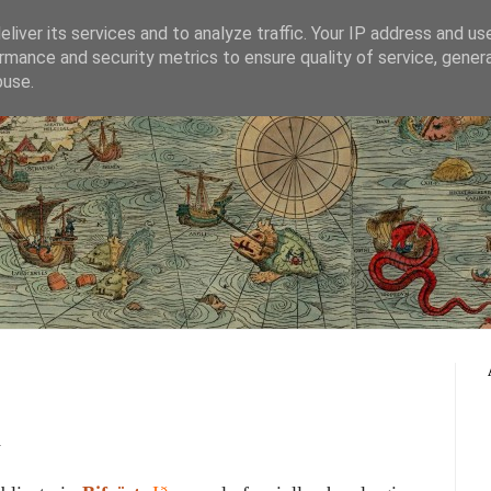
liver its services and to analyze traffic. Your IP address and us
rmance and security metrics to ensure quality of service, gene
blog del Progetto Bifröst
buse.
a