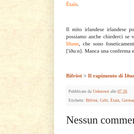
Étaín
.
Il mito irlandese irlandese 
possiamo anche chiederci se v
Iðunn
, che sono foneticamente
['iðuːn]. Manca una conferma et
Bifröst
>
Il rapimento di Iðun
Pubblicato da
Unknown
alle
07:26
Etichette:
Bifröst
,
Celti
,
Étaín
,
Germa
Nessun commen