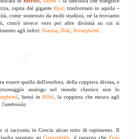
bblicata in
Bifröst
,
Iðunn
– la fanciulla che elargisce
ezza, rapita dal gigante
Þjazi
trasformato in aquila –
lità, come sostenuto da molti studiosi, né la troviamo
li, com'è invece vero per altre divinità su cui si
imento agli inferi:
Inanna
,
Ištâr
,
Persephónē
.
ra essere quello dell'enofora, della coppiera divina, e
ersonaggio analogo nel mondo classico non lo
sephónē
, bensì in
Hēbē
, la coppiera che mesce agli
 l'
ambrosía
.
on si racconta in Grecia alcun mito di rapimento. Il
risulta spostato su
Ganymēdēs
, il ragazzo che
Zeús