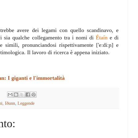
potrebbe avere dei legami con quello scandinavo, e
i sia qualche collegamento tra i nomi di
Étaín
e di
 simili, pronunciandosi rispettivamente ['eːdiːɲ] e
imologica. Il lavoro di ricerca è appena iniziato.
n: I giganti e l'immortalità
ni
,
Iðunn
,
Leggende
to: