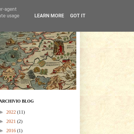
er-agent
rate usage
LEARN MORE
GOT IT
ARCHIVIO BLOG
►
2022
(11)
►
2021
(2)
►
2016
(1)