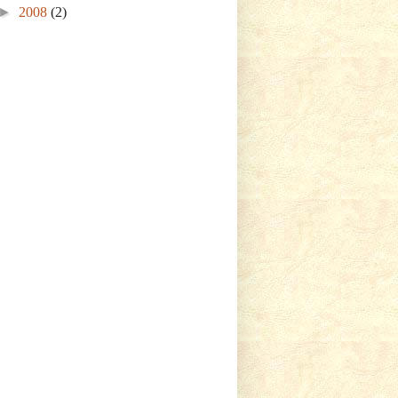
►
2008
(2)