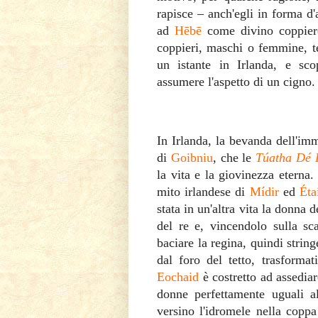
rapisce – anch'egli in forma d'
ad
Hēbē
come divino coppier
coppieri, maschi o femmine, te
un istante in Irlanda, e sco
assumere l'aspetto di un cigno.
In Irlanda, la bevanda dell'imm
di
Goibniu
, che le
Túatha Dé
la vita e la giovinezza eterna.
mito irlandese di
Mídir
ed
Éta
stata in un'altra vita la donna 
del re e, vincendolo sulla sc
baciare la regina, quindi string
dal foro del tetto, trasformat
Eochaid
è costretto ad assediar
donne perfettamente uguali a
versino l'idromele nella coppa