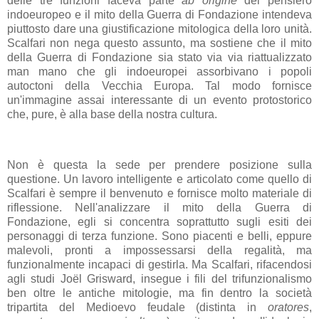
delle tre funzioni faceva parte
ab origine
del pensiero
indoeuropeo e il mito della Guerra di Fondazione intendeva
piuttosto dare una giustificazione mitologica della loro unità.
Scalfari non nega questo assunto, ma sostiene che il mito
della Guerra di Fondazione sia stato via via riattualizzato
man mano che gli indoeuropei assorbivano i popoli
autoctoni della Vecchia Europa. Tal modo fornisce
un'immagine assai interessante di un evento protostorico
che, pure, è alla base della nostra cultura.
Non è questa la sede per prendere posizione sulla
questione. Un lavoro intelligente e articolato come quello di
Scalfari è sempre il benvenuto e fornisce molto materiale di
riflessione. Nell'analizzare il mito della Guerra di
Fondazione, egli si concentra soprattutto sugli esiti dei
personaggi di terza funzione. Sono piacenti e belli, eppure
malevoli, pronti a impossessarsi della regalità, ma
funzionalmente incapaci di gestirla. Ma Scalfari, rifacendosi
agli studi Joël Grisward, insegue i fili del trifunzionalismo
ben oltre le antiche mitologie, ma fin dentro la società
tripartita del Medioevo feudale (distinta in
oratores
,