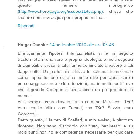
questo numero monografico
(http://www.heroicage.org/issues/11/toc.php),
chissà che
l'autore non trovi acqua per il proprio mulino...
Rispondi
Holger Danske
14 settembre 2010 alle ore 05:46
Effettivamente l'ipotesi trifunzionalista si è in seguito
trasformata in una vera e propria ideologia, e molti seguaci
di Dumézil, o presunti tali, hanno cominciato a vedere triadi
dappertutto. Da parte mia, utilizzo lo schema trifunzionale
come, appunto, uno schema molto utile per classificare i
personaggi secondo le loro funzioni, ma in molti punti trovo
che il grande Georges si sia lasciato un po' prendere la
mano.
Ad esempio, cosa diavolo ha in comune Mitra con Týr?
Avrei capito Mitra con Forseti, ma Týr? Suvvia, caro
Georges...
Detto questo, il lavoro di Scalfari, a mio avviso, è piuttosto
rigoroso. Non sono d'accordo con tutto, beninteso, e su
molti punti non ho le competenze necessarie per giudicare