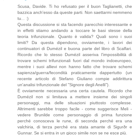
Scusa, Davide. Ti ho refusato per il buon Taglianetti, che
bazzica anch'esso da queste parti. Non saettarmi nemmeno
tu... :)
Questa discussione si sta facendo parecchio interessante e
in effetti stiamo andando a toccare le basi stesse della
teoria trifunzionale. Quanto è valida? Quali sono i suoi
limiti? Da questa dipendono, ovviamente, i lavori dei
continuatori di Dumézil e buona parte del libro di Scalfari.
Ricordo che lo stesso Dumézil asseriva l'impossibilità di
trovare schemi trifunzionali fuori dal mondo indoeuropeo,
mentre i suoi allievi non hanno fatto che trovare schemi
sapienza/guerra/fecondità praticamente dappertutto (un
recente articolo di Stefano Giuliano compie addirittura
un'analisi trifunzionale del "Signore degli Anelli").
È ovviamente necessaria una certa cautela. Ricordo che
Dumézil non si limitava a mettere insieme dei singoli
personaggi, ma delle situazioni piuttosto complesse.
Altrimenti sarebbe troppo facile - come suggerisce Meli -
vedere Brunilde come personaggio di prima funzione
perché conosceva le rune, di seconda perché era una
valchiria, di terza perché era stata amante di Sigurðr e
Gunnar. Se si entra in un gioco simile non se ne esce più.