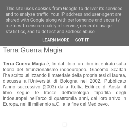
This site uses cookies from Google to deliver its services
Gangleri - Il blog del
and to analyze traffic. Your IP address and user-agent are
shared with Google along with performance and security
Progetto Bifröst
metrics to ensure quality of service, generate usage
statistics, and to detect and address abuse.
LEARN MORE
GOT IT
domenica 12 settembre 2010
Terra Guerra Magia
Terra Guerra Magia
è, fin dal titolo, un libro incentrato sulla
teoria del trifunzionalismo indoeuropeo. Giacomo Scalfari
l'ha scritto utilizzando il materiale della propria tesi di laurea,
discussa all'Università di Bologna nel 2002. Pubblicato
l'anno successivo (2003) dalla Keltia Editrice di Aosta, il
libro segue le tracce dell'ideologia tripartita degli
Indoeuropei nell'arco di quattromila anni, dal loro arrivo in
Europa, nel III millennio a.C., alla fine del Medioevo.