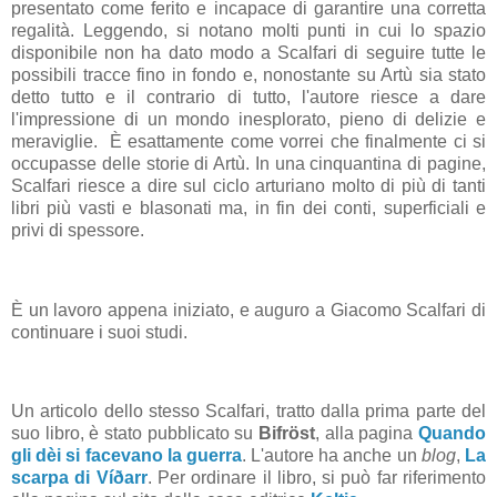
presentato come ferito e incapace di garantire una corretta
regalità. Leggendo, si notano molti punti in cui lo spazio
disponibile non ha dato modo a Scalfari di seguire tutte le
possibili tracce fino in fondo e, nonostante su Artù sia stato
detto tutto e il contrario di tutto, l'autore riesce a dare
l'impressione di un mondo inesplorato, pieno di delizie e
meraviglie. È esattamente come vorrei che finalmente ci si
occupasse delle storie di Artù. In una cinquantina di pagine,
Scalfari riesce a dire sul ciclo arturiano molto di più di tanti
libri più vasti e blasonati ma, in fin dei conti, superficiali e
privi di spessore.
È un lavoro appena iniziato, e auguro a Giacomo Scalfari di
continuare i suoi studi.
Un articolo dello stesso Scalfari, tratto dalla prima parte del
suo libro, è stato pubblicato su
Bifröst
, alla pagina
Quando
gli dèi si facevano la guerra
. L'autore ha anche un
blog
,
La
scarpa di Víðarr
. Per ordinare il libro, si può far riferimento