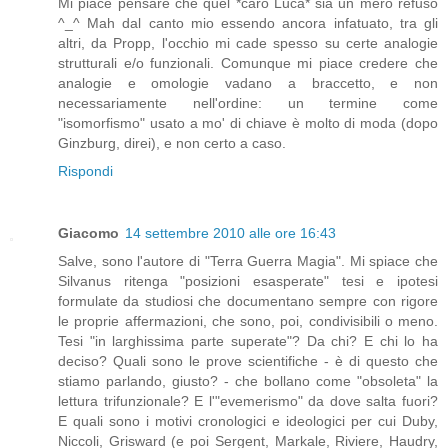
Mi piace pensare che quel *caro Luca* sia un mero refuso
^_^ Mah dal canto mio essendo ancora infatuato, tra gli
altri, da Propp, l'occhio mi cade spesso su certe analogie
strutturali e/o funzionali. Comunque mi piace credere che
analogie e omologie vadano a braccetto, e non
necessariamente nell'ordine: un termine come
"isomorfismo" usato a mo' di chiave è molto di moda (dopo
Ginzburg, direi), e non certo a caso.
Rispondi
Giacomo
14 settembre 2010 alle ore 16:43
Salve, sono l'autore di "Terra Guerra Magia". Mi spiace che
Silvanus ritenga "posizioni esasperate" tesi e ipotesi
formulate da studiosi che documentano sempre con rigore
le proprie affermazioni, che sono, poi, condivisibili o meno.
Tesi "in larghissima parte superate"? Da chi? E chi lo ha
deciso? Quali sono le prove scientifiche - è di questo che
stiamo parlando, giusto? - che bollano come "obsoleta" la
lettura trifunzionale? E l'"evemerismo" da dove salta fuori?
E quali sono i motivi cronologici e ideologici per cui Duby,
Niccoli, Grisward (e poi Sergent, Markale, Riviere, Haudry,