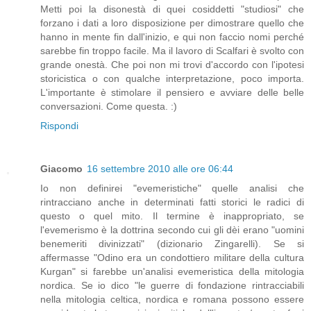
Metti poi la disonestà di quei cosiddetti "studiosi" che
forzano i dati a loro disposizione per dimostrare quello che
hanno in mente fin dall'inizio, e qui non faccio nomi perché
sarebbe fin troppo facile. Ma il lavoro di Scalfari è svolto con
grande onestà. Che poi non mi trovi d'accordo con l'ipotesi
storicistica o con qualche interpretazione, poco importa.
L'importante è stimolare il pensiero e avviare delle belle
conversazioni. Come questa. :)
Rispondi
Giacomo
16 settembre 2010 alle ore 06:44
Io non definirei "evemeristiche" quelle analisi che
rintracciano anche in determinati fatti storici le radici di
questo o quel mito. Il termine è inappropriato, se
l'evemerismo è la dottrina secondo cui gli dèi erano "uomini
benemeriti divinizzati" (dizionario Zingarelli). Se si
affermasse "Odino era un condottiero militare della cultura
Kurgan" si farebbe un'analisi evemeristica della mitologia
nordica. Se io dico "le guerre di fondazione rintracciabili
nella mitologia celtica, nordica e romana possono essere