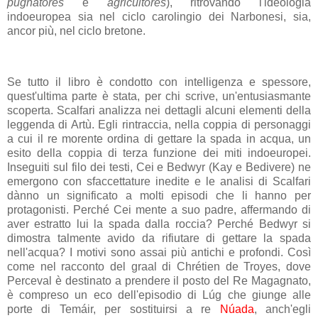
pugnatores
e
agricultores
), ritrovando l'ideologia
indoeuropea sia nel ciclo carolingio dei Narbonesi, sia,
ancor più, nel ciclo bretone.
Se tutto il libro è condotto con intelligenza e spessore,
quest'ultima parte è stata, per chi scrive, un'entusiasmante
scoperta. Scalfari analizza nei dettagli alcuni elementi della
leggenda di Artù. Egli rintraccia, nella coppia di personaggi
a cui il re morente ordina di gettare la spada in acqua, un
esito della coppia di terza funzione dei miti indoeuropei.
Inseguiti sul filo dei testi,
Cei
e
Bedwyr
(Kay e Bedivere) ne
emergono con sfaccettature inedite e le analisi di Scalfari
dànno un significato a molti episodi che li hanno per
protagonisti. Perché
Cei
mente a suo padre, affermando di
aver estratto lui la spada dalla roccia? Perché
Bedwyr
si
dimostra talmente avido da rifiutare di gettare la spada
nell'acqua? I motivi sono assai più antichi e profondi. Così
come nel racconto del graal di Chrétien de Troyes, dove
Perceval
è destinato a prendere il posto del Re Magagnato,
è compreso un eco dell'episodio di
Lúg
che giunge alle
porte di Temáir, per sostituirsi a re
Núada
, anch'egli