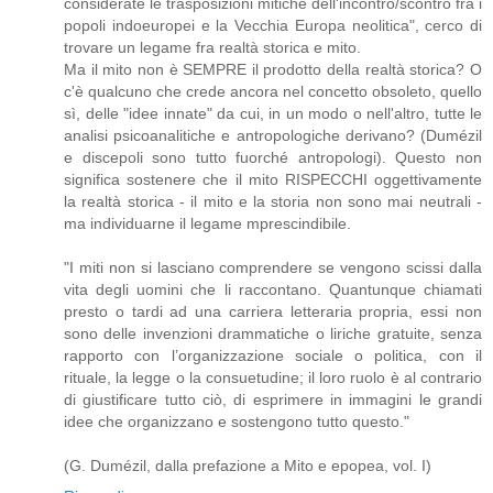
considerate le trasposizioni mitiche dell'incontro/scontro fra i
popoli indoeuropei e la Vecchia Europa neolitica", cerco di
trovare un legame fra realtà storica e mito.
Ma il mito non è SEMPRE il prodotto della realtà storica? O
c'è qualcuno che crede ancora nel concetto obsoleto, quello
sì, delle "idee innate" da cui, in un modo o nell'altro, tutte le
analisi psicoanalitiche e antropologiche derivano? (Dumézil
e discepoli sono tutto fuorché antropologi). Questo non
significa sostenere che il mito RISPECCHI oggettivamente
la realtà storica - il mito e la storia non sono mai neutrali -
ma individuarne il legame mprescindibile.
"I miti non si lasciano comprendere se vengono scissi dalla
vita degli uomini che li raccontano. Quantunque chiamati
presto o tardi ad una carriera letteraria propria, essi non
sono delle invenzioni drammatiche o liriche gratuite, senza
rapporto con l’organizzazione sociale o politica, con il
rituale, la legge o la consuetudine; il loro ruolo è al contrario
di giustificare tutto ciò, di esprimere in immagini le grandi
idee che organizzano e sostengono tutto questo."
(G. Dumézil, dalla prefazione a Mito e epopea, vol. I)