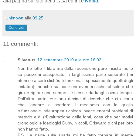
alla pagina sul sito della casa editrice
Keltia
.
Unknown
alle
09:25
Condividi
11 commenti:
Silvanus
12 settembre 2010 alle ore 16:02
Non ho letto il libro ma dalla recensione pare insista molto
su posizioni esasperate in larghissima parte superate (mi
riferisco a certi clichés trifunzionali, specialmente quelli degli
imitatori), nonchè su posizioni evemeristiche obsolete che
gira e rigira sono sempre le stesse da lunghissimo tempo.
Dall'altra parte, esistono decine di ricerche che ci dicono
che l'andare a sondare il medioevo con la griglia
trifunzionale indeuropea richieda invece enormi problemi di
metodo e di (ri)valutazione delle fonti, cosa che per motivi
cronologici e ideologici Duby, Niccoli, Grisward o chi per loro
non hanno fatto.
P.S. La parte sulla spada mi ha fatto tornare in mente