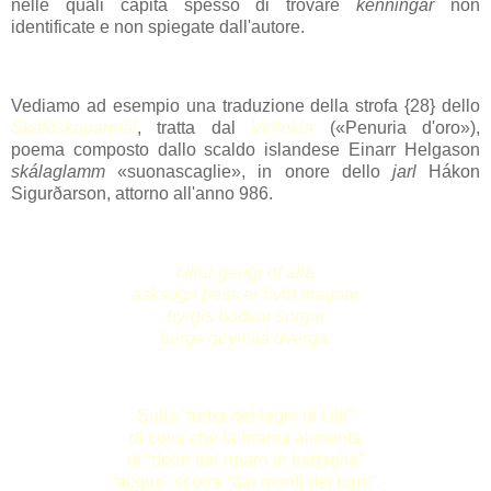
nelle quali capita spesso di trovare
kenningar
non
identificate e non spiegate dall'autore.
Vediamo ad esempio una traduzione della strofa {28} dello
Skáldskaparm
ál
, tratta dal
Vellekla
(«Penuria d'oro»),
poema composto dallo scaldo islandese Einarr Helgason
skálaglamm
«suonascaglie», in onore dello
jarl
Hákon
Sigurðarson, attorno all'anno 986.
Ullar gengr of alla
asksögn þess er hvöt magnar
byrgis böðvar sorgar
bergs geymilá dverga.
Sulla “turba dei legni di Ullr”
di colui che la brama alimenta
di “dolor del riparo in battaglia”
“acqua” scorre “dai monti dei nani”.