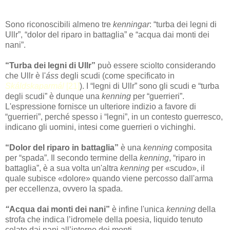
Sono riconoscibili almeno tre
kenningar
: “turba dei legni di
Ullr”, “dolor del riparo in battaglia” e “acqua dai monti dei
nani”.
“Turba dei legni di Ullr”
può essere sciolto considerando
che Ullr è l'
áss
degli scudi (come specificato in
Skáldskaparmál
[21]
). I “legni di Ullr” sono gli scudi e “turba
degli scudi” è dunque una
kenning
per “guerrieri”.
L'espressione fornisce un ulteriore indizio a favore di
“guerrieri”, perché spesso i “legni”, in un contesto guerresco,
indicano gli uomini, intesi come guerrieri o vichinghi.
“Dolor del riparo in battaglia”
è una
kenning
composita
per “spada”. Il secondo termine della
kenning
, “riparo in
battaglia”, è a sua volta un'altra
kenning
per «scudo», il
quale subisce «dolore» quando viene percosso dall'arma
per eccellenza, ovvero la spada.
“
Acqua dai monti dei nani”
è infine l'unica
kenning
della
strofa che indica l’idromele della poesia, liquido tenuto
celato dai nani all’interno dei monti.