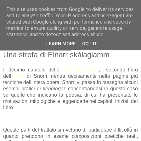
This site uses cookies from Google to deliver its services
Gangleri - Il blog del
and to analyze traffic. Your IP address and user-agent are
shared with Google along with performance and security
Progetto Bifröst
metrics to ensure quality of service, generate usage
statistics, and to detect and address abuse.
LEARN MORE
GOT IT
martedì 30 dicembre 2008
Una strofa di Einarr skálaglamm
Il decimo capitolo dello
Skáldskaparm
ál
, secondo libro
dell'
Edda
di Snorri, rientra decisamente nelle pagine più
tecniche dell'intera opera. Snorri vi passa in rassegna alcuni
esempi pratici di
kenningar
, concentrandosi in questo caso
su quelle che indicano la poesia, di cui ha presentato le
motivazioni mitologiche e leggendarie nei capitoli iniziali del
libro.
Queste parti del trattato si rivelano di particolare difficoltà in
quanto prendono in esame composizioni poetiche reali,