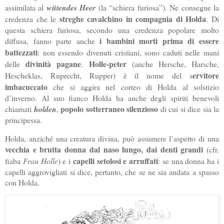
assimilata al
wütendes Heer
(la “schiera furiosa”). Ne consegue la
streghe cavalchino in compagnia di Holda
credenza che le
. Di
questa schiera furiosa, secondo una credenza popolare molto
i bambini morti prima di essere
diffusa, fanno parte anche
battezzati
: non essendo divenuti cristiani, sono caduti nelle mani
divinità pagane
Holle-peter
delle
.
(anche Hersche, Harsche,
ervitore
Hescheklas, Ruprecht, Rupper) è il nome del s
imbacuccato
che si aggira nel corteo di Holda al solstizio
d’inverno. Al suo fianco Holda ha anche degli spiriti benevoli
popolo sotterraneo silenzioso
chiamati
holden
,
di cui si dice sia la
principessa.
Holda, anziché una creatura divina, può assumere l’aspetto di una
vecchia e brutta donna dal naso lungo, dai denti grandi
(cfr.
capelli setolosi e arruffati
fiaba
Frau Holle
) e i
: se una donna ha i
capelli aggrovigliati si dice, pertanto, che se ne sia andata a spasso
con Holda.