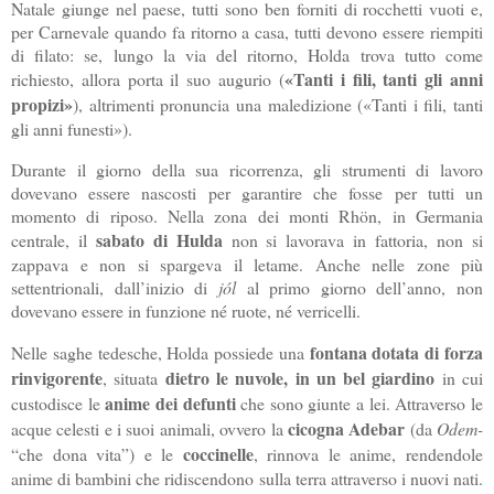
Natale giunge nel paese, tutti sono ben forniti di rocchetti vuoti e,
per Carnevale quando fa ritorno a casa, tutti devono essere riempiti
di filato: se, lungo la via del ritorno, Holda trova tutto come
«Tanti i fili, tanti gli anni
richiesto, allora porta il suo augurio (
propizi»
), altrimenti pronuncia una maledizione («Tanti i fili, tanti
gli anni funesti»).
Durante il giorno della sua ricorrenza, gli strumenti di lavoro
dovevano essere nascosti per garantire che fosse per tutti un
momento di riposo. Nella zona dei monti Rhön, in Germania
sabato di Hulda
centrale, il
non si lavorava in fattoria, non si
zappava e non si spargeva il letame. Anche nelle zone più
settentrionali, dall’inizio di
jól
al primo giorno dell’anno, non
dovevano essere in funzione né ruote, né verricelli.
fontana dotata di forza
Nelle saghe tedesche, Holda possiede una
rinvigorente
dietro le nuvole, in un bel giardino
, situata
in cui
anime dei defunti
custodisce le
che sono giunte a lei. Attraverso le
cicogna
Adebar
acque celesti e i suoi animali, ovvero la
(da
Odem-
coccinelle
“che dona vita”) e le
, rinnova le anime, rendendole
anime di bambini che ridiscendono sulla terra attraverso i nuovi nati.