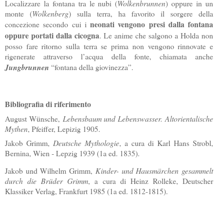
Localizzare la fontana tra le nubi (
Wolkenbrunnen
) oppure in un
monte (
Wolkenberg
) sulla terra, ha favorito il sorgere della
neonati vengono presi dalla fontana
concezione secondo cui i
oppure portati dalla cicogna
. Le anime che salgono a Holda non
posso fare ritorno sulla terra se prima non vengono rinnovate e
rigenerate attraverso l’acqua della fonte, chiamata anche
Jungbrunnen
“fontana della giovinezza”.
Bibliografia di riferimento
August Wünsche,
Lebensbaum und Lebenswasser. Altorientalische
Mythen
, Pfeiffer, Lepizig 1905.
Jakob Grimm,
Deutsche Mythologie
, a cura di Karl Hans Strobl,
Bernina, Wien - Lepzig 1939 (1a ed. 1835).
Jakob und Wilhelm Grimm,
Kinder- und Hausmärchen gesammelt
durch die Brüder Grimm
, a cura di Heinz Rolleke, Deutscher
Klassiker Verlag, Frankfurt 1985 (1a ed. 1812-1815).