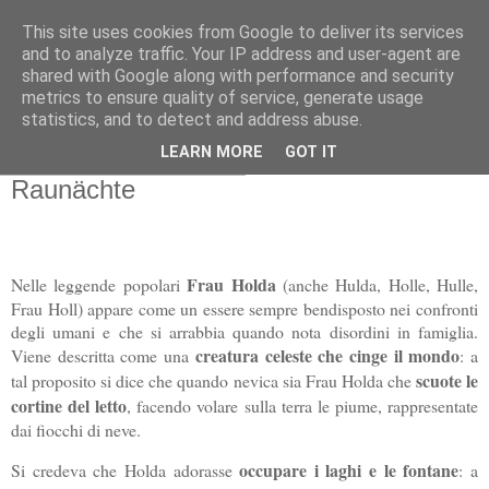
This site uses cookies from Google to deliver its services
Gangleri - Il blog del
and to analyze traffic. Your IP address and user-agent are
shared with Google along with performance and security
Progetto Bifröst
metrics to ensure quality of service, generate usage
statistics, and to detect and address abuse.
LEARN MORE
GOT IT
venerdì 31 dicembre 2021
Raunächte
Frau Holda
Nelle leggende popolari
(anche Hulda, Holle, Hulle,
Frau Holl) appare come un essere sempre bendisposto nei confronti
degli umani e che si arrabbia quando nota disordini in famiglia.
creatura celeste che cinge il mondo
Viene descritta come una
: a
scuote le
tal proposito si dice che quando nevica sia Frau Holda che
cortine del letto
, facendo volare sulla terra le piume, rappresentate
dai fiocchi di neve.
occupare i laghi e le fontane
Si credeva che Holda adorasse
: a