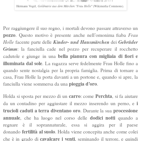
Hermann Vogel,
Goldmarie aus dem Märchen "Frau Holle"
(Wikimedia Commons).
Per raggiungere il suo regno, i mortali devono passare attraverso un
pozzo
. Questo motivo è presente anche nell’omonima fiaba
Frau
Holle
facente parte delle
Kinder- und Hausmärchen
dei
Gebrüder
Grimm
: la fanciulla cade nel pozzo per recuperare il rocchetto
bella pianura con migliaia di fiori e
cadutole e giunge in una
illuminata dal sole
. La ragazza serve fedelmente Frau Holle fino a
quando sente nostalgia per la propria famiglia. Prima di tornare a
casa, Frau Holle la porta davanti a un portone e, quando si apre, la
pioggia d’oro
fanciulla viene sommersa da una
.
carro
Perchta
Holda si sposta per mezzo di un
: come
, si fa aiutare
i
da un contadino per aggiustare il mezzo inserendo un perno, e
trucioli caduti a terra diventano oro
processione
. Durante la sua
annuale
dodici notti
, che ha luogo nel corso delle
quando a
regnare è il soprannaturale, essa si aggira per il paese
fertilità al suolo
donando
. Holda viene concepita anche come colei
cavalcare i venti
che è in grado di
, seminando il terrore, e quindi