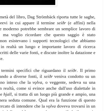
metà del libro, Dag Strömbäck riporta tutte le saghe,
 brevi in cui appare il termine
seiðr
(e affini) nella
ore moderno potrebbe sembrare un semplice lavoro di
, ma voglio ricordare che questo saggio è stato
non esistevano i supporti tecnologici che abbiamo
 in realtà un lungo e importante lavoro di ricerca
ritti delle varie fonti, e discute inoltre la datazione e
le.
i termini specifici che riguardano il
seiðr
. Il primo
tando a diverse fonti, il
seiðr
veniva condotto su un
nno inteso che la
vǫlva
, o veggente, sedeva su una
n realtà, come si evince anche dall'uso dialettale in
ne
hjall
, si tratta di un luogo più grande e ampio, una
mera seduta comune. Qual era la funzione di questo
ercato di intendere che la
vǫlva
doveva trovarsi in un