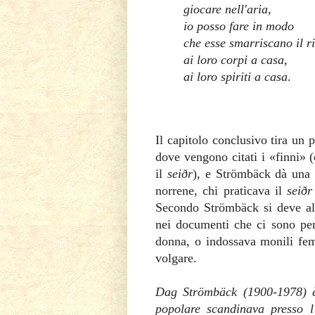
giocare nell'aria,
io posso fare in modo
che esse smarriscano il r
ai loro corpi a casa,
ai loro spiriti a casa
.
Il capitolo conclusivo tira un 
dove vengono citati i «finni»
il
seiðr
), e Strömbäck dà una s
norrene, chi praticava il
seið
Secondo Strömbäck si deve all'
nei documenti che ci sono perv
donna, o indossava monili femm
volgare.
Dag Strömbäck (1900-1978) è s
popolare scandinava presso l'