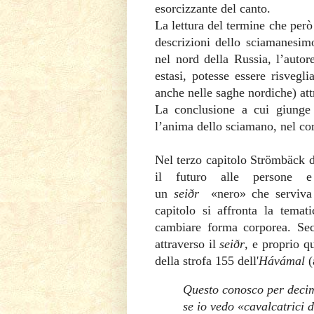
esorcizzante del canto.
La lettura del termine che per
descrizioni dello sciamanesimo
nel nord della Russia, l’autor
estasi, potesse essere risvegl
anche nelle saghe nordiche) att
La conclusione a cui giunge
l’anima dello sciamano, nel cor
Nel terzo capitolo Strömbäck 
il futuro alle persone 
un
seiðr
«nero» che serviva 
capitolo si affronta la temat
cambiare forma corporea. Sec
attraverso il
seiðr
, e proprio q
della strofa 155 dell'
Hávámal
(
Questo conosco per deci
se io vedo «cavalcatrici d