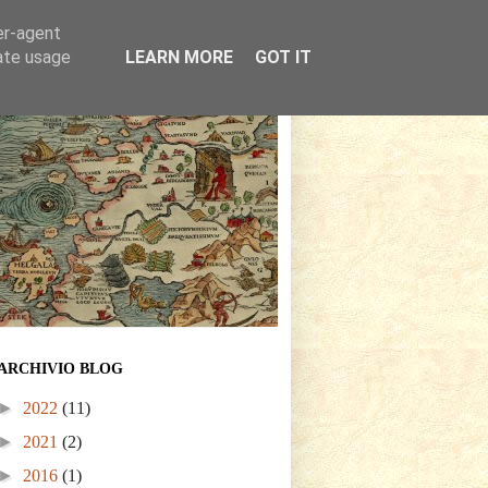
er-agent
rate usage
LEARN MORE
GOT IT
ARCHIVIO BLOG
►
2022
(11)
►
2021
(2)
►
2016
(1)