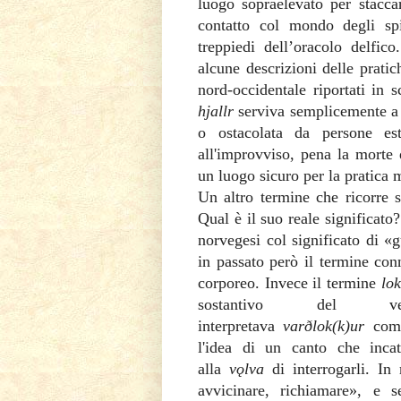
luogo sopraelevato per staccar
contatto col mondo degli s
treppiedi dell’oracolo delfic
alcune descrizioni delle prati
nord-occidentale riportati in s
hjallr
serviva semplicemente a
o ostacolata da persone es
all'improvviso, pena la morte 
un luogo sicuro per la pratica
Un altro termine che ricorre
Qual è il suo reale significato
norvegesi col significato di «g
in passato però il termine con
corporeo. Invece il termine
lo
sostantivo del
interpretava
varðlok(k)ur
come
l'idea di un canto che inca
alla
vǫlva
di interrogarli. In
avvicinare, richiamare», e s