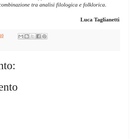
ombinazione tra analisi filologica e folklorica
.
Luca Taglianetti
10
to:
ento