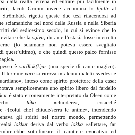
si dalla realtà terrena ed entrare più facilmente in
piriti; Jacob Grimm invece accomuna lo
hjallr
al
o. Strömbäck rigetta queste due tesi rifacendosi ad
che sciamaniche nel nord della Russia e nella Siberia
critti del sedicesimo secolo, in cui si evince che lo
 evitare che la
vǫlva
, durante l’estasi, fosse interrotta
terne (lo sciamano non poteva essere svegliato
di quest’ultimo), e che quindi questo palco fornisse
 magica.
 spesso è
varðlok(k)ur
(una specie di canto magico).
? Il termine
varð
si ritrova in alcuni dialetti svedesi e
uardiano», inteso come spirito protettore della casa;
notava semplicemente uno spirito libero dal fardello
kkur
è stato erroneamente interpretato da Olsen come
 verbo
lúka
«chiudere», cosicché
 «[colui che] chiude/serra le anime», intendendo
tenava gli spiriti nel nostro mondo, permettendo
 realtà
lokkur
deriva dal verbo
lokka
«allettare, far
embrerebbe sottolineare il carattere evocativo ed