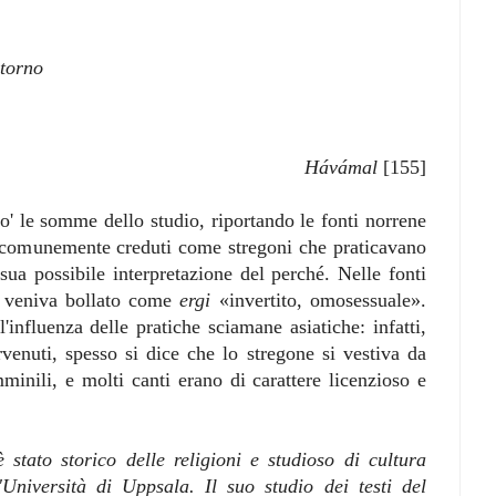
itorno
Hávámal
[155]
po' le somme dello studio, riportando le fonti norrene
 (comunemente creduti come stregoni che praticavano
ua possibile interpretazione del perché. Nelle fonti
r
veniva bollato come
ergi
«invertito, omosessuale».
influenza delle pratiche sciamane asiatiche: infatti,
enuti, spesso si dice che lo stregone si vestiva da
inili, e molti canti erano di carattere licenzioso e
tato storico delle religioni e studioso di cultura
Università di Uppsala. Il suo studio dei testi del