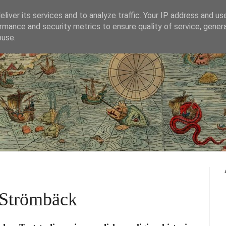
liver its services and to analyze traffic. Your IP address and us
rmance and security metrics to ensure quality of service, gene
blog del Progetto Bifröst
buse.
g Strömbäck