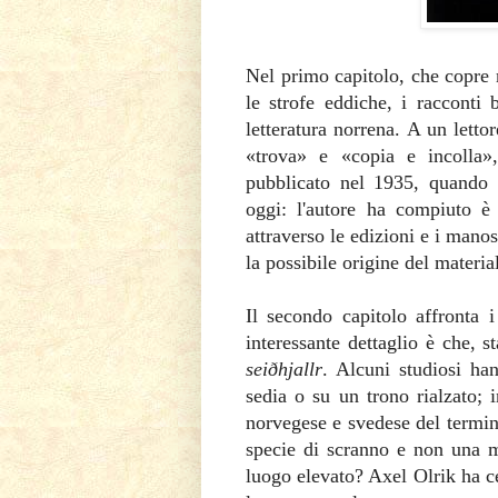
Nel primo capitolo, che copre 
le strofe eddiche, i racconti
letteratura norrena. A un lett
«trova» e «copia e incolla»
pubblicato nel 1935, quando 
oggi: l'autore ha compiuto è
attraverso le edizioni e i manosc
la possibile origine del materia
Il secondo capitolo affronta 
interessante dettaglio è che, s
seiðhjallr
. Alcuni studiosi ha
sedia o su un trono rialzato; i
norvegese e svedese del termi
specie di scranno e non una 
luogo elevato? Axel Olrik ha c