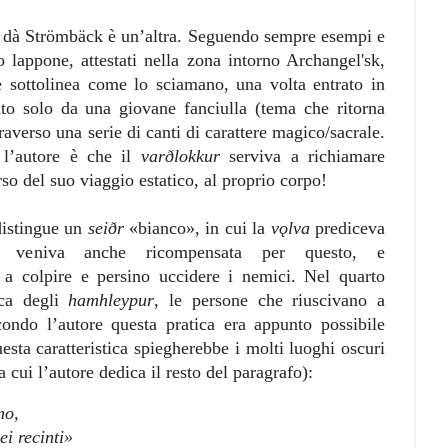
ò dà Strömbäck è un’altra. Seguendo sempre esempi e
 lappone, attestati nella zona intorno Archangel'sk,
e sottolinea come lo sciamano, una volta entrato in
iato solo da una giovane fanciulla (tema che ritorna
raverso una serie di canti di carattere magico/sacrale.
 l’autore è che il
varðlokkur
serviva a richiamare
so del suo viaggio estatico, al proprio corpo!
distingue un
seiðr
«bianco», in cui la
vǫlva
prediceva
e veniva anche ricompensata per questo, e
a colpire e persino uccidere i nemici. Nel quarto
ica degli
hamhleypur
, le persone che riuscivano a
ondo l’autore questa pratica era appunto possibile
uesta caratteristica spiegherebbe i molti luoghi oscuri
a cui l’autore dedica il resto del paragrafo):
mo,
ei recinti»