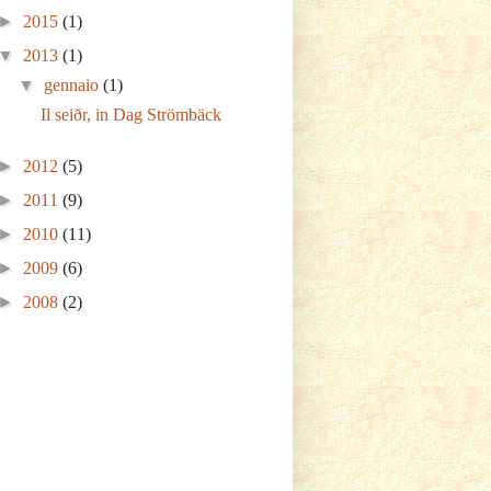
►
2015
(1)
▼
2013
(1)
▼
gennaio
(1)
Il seiðr, in Dag Strömbäck
►
2012
(5)
►
2011
(9)
►
2010
(11)
►
2009
(6)
►
2008
(2)