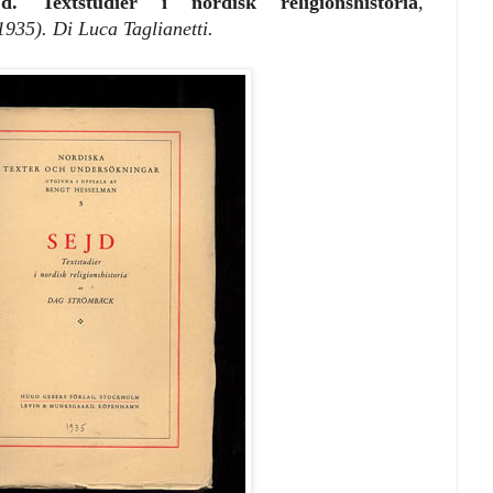
jd. Textstudier i nordisk religionshistoria
,
935). Di Luca Taglianetti.