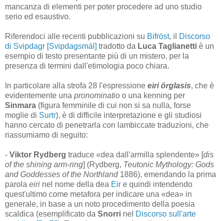
mancanza di elementi per poter procedere ad uno studio
serio ed esaustivo.
Riferendoci alle recenti pubblicazioni su
Bifröst
, il
Discorso
di Svipdagr [Svipdagsmál]
tradotto da
Luca Taglianetti
è un
esempio di testo presentante più di un mistero, per la
presenza di termini dall'etimologia poco chiara.
In particolare alla strofa 28 l'espressione
eiri örglasis
, che è
evidentemente una
pronominatio
o una kenning per
Sinmara
(figura femminile di cui non si sa nulla, forse
moglie di
Surtr
), è di difficile interpretazione e gli studiosi
hanno cercato di penetrarla con lambiccate traduzioni, che
riassumiamo di seguito:
-
Viktor Rydberg
traduce «dea dall'armilla splendente» [
dis
of the shining arm-ring
] (Rydberg,
Teutonic Mythology: Gods
and Goddesses of the Northland
1886), emendando la prima
parola
eiri
nel nome della dea
Eir
e quindi intendendo
quest'ultimo come metafora per indicare una «dea» in
generale, in base a un noto procedimento della poesia
scaldica (esemplificato da
Snorri
nel
Discorso sull'arte