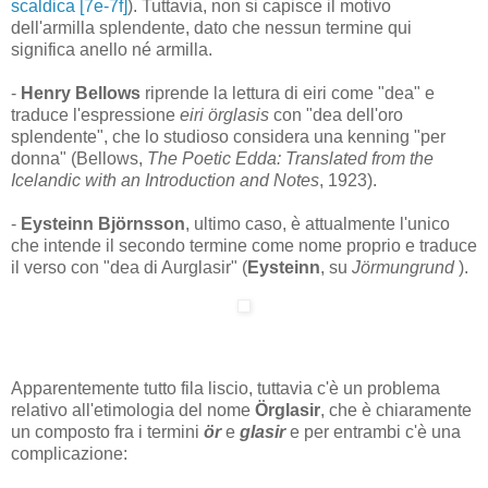
scaldica [7e-7f]
). Tuttavia, non si capisce il motivo
dell'armilla splendente, dato che nessun termine qui
significa anello né armilla.
-
Henry Bellows
riprende la lettura di eiri come "dea" e
traduce l'espressione
eiri örglasis
con "dea dell'oro
splendente", che lo studioso considera una kenning "per
donna" (Bellows,
The Poetic Edda: Translated from the
Icelandic with an Introduction and Notes
, 1923).
-
Eysteinn Björnsson
, ultimo caso, è attualmente l'unico
che intende il secondo termine come nome proprio e traduce
il verso con "dea di Aurglasir" (
Eysteinn
, su
Jörmungrund
).
Apparentemente tutto fila liscio, tuttavia c'è un problema
relativo all'etimologia del nome
Örglasir
, che è chiaramente
un composto fra i termini
ör
e
glasir
e per entrambi c'è una
complicazione: