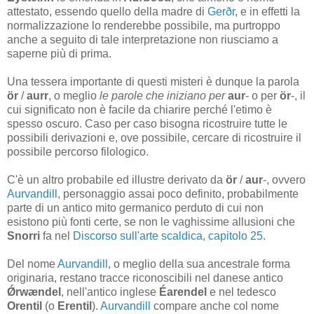
attestato, essendo quello della madre di
Gerðr
, e in effetti la
normalizzazione lo renderebbe possibile, ma purtroppo
anche a seguito di tale interpretazione non riusciamo a
saperne più di prima.
Una tessera importante di questi misteri è dunque la parola
ör
/
aurr
, o meglio
le parole che iniziano per
aur
- o per
ör
-, il
cui significato non è facile da chiarire perché l'etimo è
spesso oscuro. Caso per caso bisogna ricostruire tutte le
possibili derivazioni e, ove possibile, cercare di ricostruire il
possibile percorso filologico.
C'è un altro probabile ed illustre derivato da
ör
/
aur
-, ovvero
Aurvandill
, personaggio assai poco definito, probabilmente
parte di un antico mito germanico perduto di cui non
esistono più fonti certe, se non le vaghissime allusioni che
Snorri
fa nel
Discorso sull'arte scaldica, capitolo 25
.
Del nome
Aurvandill
, o meglio della sua ancestrale forma
originaria, restano tracce riconoscibili nel danese antico
Ǿrwændel
, nell'antico inglese
Éarendel
e nel tedesco
Orentil
(o
Erentil
).
Aurvandill
compare anche col nome