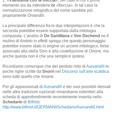
2. «
Viandante con la freccia
», nel caso in cui il primo
elemento sia da intendersi
ör
«freccia». In tal caso la
normalizzazione ortografica del nome sarebbe più
propriamente
Örvandill
.
La principale differenza fra le due interpretazioni è che la
seconda potrebbe essere supportata dalla mitologia
comparata. L'analisi di
De Santillana
e
Von Dechend
ne
Il
mulino di Amleto
in effetti spiega che questo personaggio
potrebbe essere stato in origine un arciere mitologico, forse
associato alla stella Sirio e alla costellazione di Orione, ma
anche questa non è che una semplice ipotesi.
Ricordiamo comunque che del perduto mito di
Aurvandill
le
poche righe scritte da
Snorri
nel
Discorso sull'arte scaldica
sono tutto quello che rimane.
Per gli appassionati di
Aurvandill
e dei suoi possibili derivati
nelle altre tradizioni nazionali rimandiamo volentieri alla
scheda di approfondimento recentemente inserita nello
Schedario
di
Bifröst
:
http://www.bifrost.it/GERMANI/Schedario/Aurvandill.html