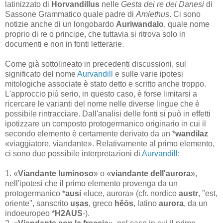
latinizzato di
Horvandillus
nelle
Gesta dei re dei Danesi
di
Sassone Grammatico quale padre di
Amlethus
. Ci sono
notizie anche di un longobardo
Auriwandalo
, quale nome
proprio di re o principe, che tuttavia si ritrova solo in
documenti e non in fonti letterarie.
Come già sottolineato in precedenti discussioni, sul
significato del nome
Aurvandill
e sulle varie ipotesi
mitologiche associate è stato detto e scritto anche troppo.
L'approccio più serio, in questo caso, è forse limitarsi a
ricercare le varianti del nome nelle diverse lingue che è
possibile rintracciare. Dall'analisi delle fonti si può in effetti
ipotizzare un composto protogermanico originario in cui il
secondo elemento è certamente derivato da un *
wandilaz
«viaggiatore, viandante». Relativamente al primo elemento,
ci sono due possibile interpretazioni di
Aurvandill
:
1. «
Viandante luminoso
» o «
viandante dell'aurora
»,
nell'ipotesi che il primo elemento provenga da un
protogermanico *
ausi
«luce, aurora» (cfr. nordico
austr
, "est,
oriente", sanscrito
uṣas
, greco
hḗōs
, latino
aurora
, da un
indoeuropeo *
H2AUS
-).