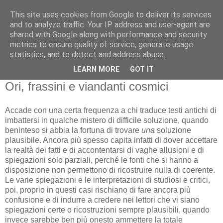
This site uses cookies from Google to deliver its services
Gangleri - Il blog del
and to analyze traffic. Your IP address and user-agent are
shared with Google along with performance and security
Progetto Bifröst
metrics to ensure quality of service, generate usage
statistics, and to detect and address abuse.
LEARN MORE
GOT IT
venerdì 22 maggio 2009
Ori, frassini e viandanti cosmici
Accade con una certa frequenza a chi traduce testi antichi di
imbattersi in qualche mistero di difficile soluzione, quando
beninteso si abbia la fortuna di trovare
una
soluzione
plausibile. Ancora più spesso capita infatti di dover accettare
la realtà dei fatti e di accontentarsi di vaghe allusioni e di
spiegazioni solo parziali, perché le fonti che si hanno a
disposizione non permettono di ricostruire nulla di coerente.
Le varie spiegazioni e le interpretazioni di studiosi e critici,
poi, proprio in questi casi rischiano di fare ancora più
confusione e di indurre a credere nei lettori che vi siano
spiegazioni certe o ricostruzioni sempre plausibili, quando
invece sarebbe ben più onesto ammettere la totale