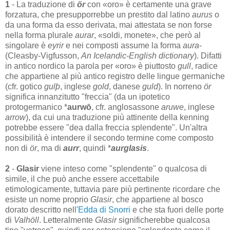
1
- La traduzione di
ör
con «oro» è certamente una grave
forzatura, che presupporrebbe un prestito dal latino
aurus
o
da una forma da esso derivata, mai attestata se non forse
nella forma plurale
aurar
, «soldi, monete», che però al
singolare è
eyrir
e nei composti assume la forma
aura
-
(Cleasby-Vigfusson,
An Icelandic-English dictionary
). Difatti
in antico nordico la parola per «oro» è piuttosto
gull
, radice
che appartiene al più antico registro delle lingue germaniche
(cfr. gotico
gulþ
, inglese
gold
, danese
guld
). In norreno
ör
significa innanzitutto "freccia" (da un ipotetico
protogermanico *
aurwō
, cfr. anglosassone
aruwe
, inglese
arrow
), da cui una traduzione più attinente della kenning
potrebbe essere "dea dalla freccia splendente". Un'altra
possibilità è intendere il secondo termine come composto
non di
ör
, ma di
aurr
, quindi *
aurglasis
.
2
-
Glasir
viene inteso come "splendente" o qualcosa di
simile, il che può anche essere accettabile
etimologicamente, tuttavia pare più pertinente ricordare che
esiste un nome proprio
Glasir
, che appartiene al bosco
dorato descritto nell'
Edda di Snorri
e che sta fuori delle porte
di
Valhöll
. Letteralmente
Glasir
significherebbe qualcosa