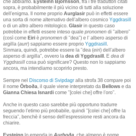
che abbiamo.
Eysteinn Björnsson
, fra i tre traduttori citati
sopra, è probabilmente il più vicino di tutti alla soluzione
dell'enigma. Il nome proprio
Aurglasir
può in effetti essere
una sorta di nome alternativo dell'albero cosmico
Yggdrasill
o di un altro albero mitologico.
Glasir
in questo caso
potrebbe in effetti essere inteso quale
pronomen
di "albero"
(così come
Eiri
è
pronomen
di "dea") e l' albero asperso di
argilla (
aurr
) sappiamo essere proprio
Yggdrasill
.
Sinmara, quindi, potrebbe essere la "dea (
eiri
) dell'albero
asperso di argilla", ovvero la
dea di Yggdrasill
. E
dea di
Yggdrasill
cosa può significare? Questo non lo sappiamo
ancora, ma intendiamo scoprirlo presto.
Sempre nel
Discorso di Svipdagr
alla strofa 38 compare poi
il nome
Örboða
, il quale viene interpretato da
Bellows
e da
Gianna Chiesa Isnardi
come "[colei che] offre l'oro".
Anche in questo caso sarebbe più opportuno tradurre
seguendo l'etimo più probabile, quindi "[colei che] offre la
freccia", benchè il senso dell'espressione resti ancora da
chiarire.
Eysteinn
lo emenda in
Aurboða
, che almeno è nome