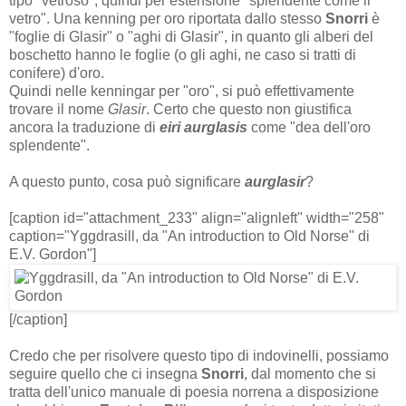
tipo "vetroso", quindi per estensione "splendente come il
vetro". Una kenning per oro riportata dallo stesso
Snorri
è
"foglie di Glasir" o "aghi di Glasir", in quanto gli alberi del
boschetto hanno le foglie (o gli aghi, ne caso si tratti di
conifere) d'oro.
Quindi nelle kenningar per "oro", si può effettivamente
trovare il nome
Glasir
. Certo che questo non giustifica
ancora la traduzione di
eiri
aurglasis
come "dea dell'oro
splendente".
A questo punto, cosa può significare
aurglasir
?
[caption id="attachment_233" align="alignleft" width="258"
caption="Yggdrasill, da "An introduction to Old Norse" di
E.V. Gordon"]
[/caption]
Credo che per risolvere questo tipo di indovinelli, possiamo
seguire quello che ci insegna
Snorri
, dal momento che si
tratta dell'unico manuale di poesia norrena a disposizione